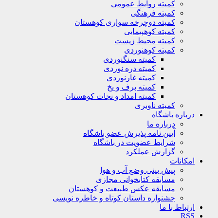
کمیته روابط عمومی
کمیته فرهنگی
کمیته دوچرخه سواری کوهستان
کمیته کوهپیمایی
کمیته محیط زیست
کمیته کوهنوردی
کمیته سنگنوردی
کمیته دره نوردی
کمیته غارنوردی
کمیته برف و یخ
کمیته امداد و نجات کوهستان
کمیته ناوبری
باره باشگاه
درباره ما
آیین نامه پذیرش عضو باشگاه
شرایط عضویت در باشگاه
گزارش عملکرد
کانات
پیش بینی وضع آب و هوا
مسابقه کتابخوانی مجازی
مسابقه عکس طبیعت و کوهستان
جشنواره داستان کوتاه و خاطره نویسی
تباط با ما
R