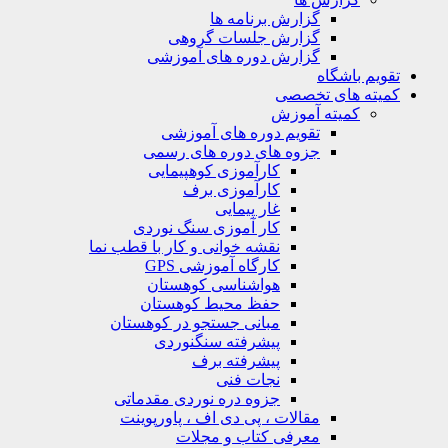
گزارش برنامه ها
گزارش جلسات گروهی
گزارش دوره های آموزشی
ویم باشگاه
یته های تخصصی
کمیته آموزش
تقویم دوره های آموزشی
جزوه های دوره های رسمی
کارآموزی کوهپیمایی
کارآموزی برف
غار پیمایی
کار آموزی سنگ نوردی
نقشه خوانی و کار با قطب نما
کارگاه آموزشی GPS
هواشناسی کوهستان
حفظ محیط کوهستان
مبانی جستجو در کوهستان
پیشرفته سنگنوردی
پیشرفته برف
نجات فنی
جزوه دره نوردی مقدماتی
مقالات ، پی دی اف ، پاورپوینت
معرفی کتاب و مجلات