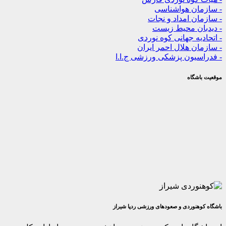
ن هواشناسی
 امداد و نجات
ن محیط زیست
ه جهانی کوه نوردی
 هلال احمر ایران
یون پزشکی ورزشی ج.ا.ا
گاه
وردی و صعودهای ورزشی ردپا شیراز