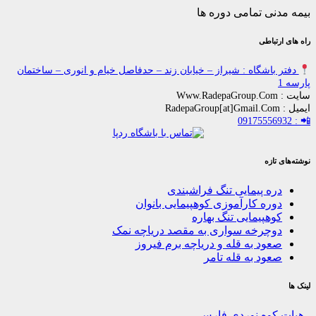
ی تمامی دوره ها
باطی
اشگاه : شیراز – خیابان زند – حدفاصل خیام و انوری – ساختمان
زه
ه پیمایی تنگ فراشبندی
ره کارآموزی کوهپیمایی بانوان
هپیمایی تنگ بهاره
چرخه سواری به مقصد دریاچه نمک
ود به قله و دریاچه برم فیروز
ود به قله تامر
کوه نوردی فارس