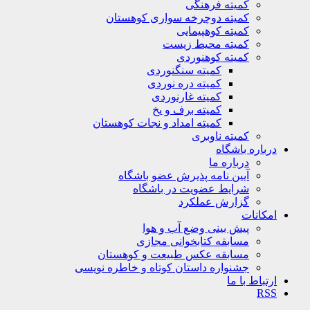
کمیته فرهنگی
کمیته دوچرخه سواری کوهستان
کمیته کوهپیمایی
کمیته محیط زیست
کمیته کوهنوردی
کمیته سنگنوردی
کمیته دره نوردی
کمیته غارنوردی
کمیته برف و یخ
کمیته امداد و نجات کوهستان
کمیته ناوبری
باره باشگاه
درباره ما
آیین نامه پذیرش عضو باشگاه
شرایط عضویت در باشگاه
گزارش عملکرد
کانات
پیش بینی وضع آب و هوا
مسابقه کتابخوانی مجازی
مسابقه عکس طبیعت و کوهستان
جشنواره داستان کوتاه و خاطره نویسی
تباط با ما
R