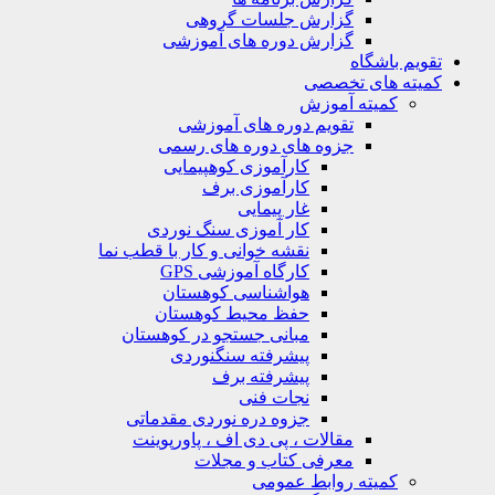
گزارش جلسات گروهی
گزارش دوره های آموزشی
ویم باشگاه
یته های تخصصی
کمیته آموزش
تقویم دوره های آموزشی
جزوه های دوره های رسمی
کارآموزی کوهپیمایی
کارآموزی برف
غار پیمایی
کار آموزی سنگ نوردی
نقشه خوانی و کار با قطب نما
کارگاه آموزشی GPS
هواشناسی کوهستان
حفظ محیط کوهستان
مبانی جستجو در کوهستان
پیشرفته سنگنوردی
پیشرفته برف
نجات فنی
جزوه دره نوردی مقدماتی
مقالات ، پی دی اف ، پاورپوینت
معرفی کتاب و مجلات
کمیته روابط عمومی