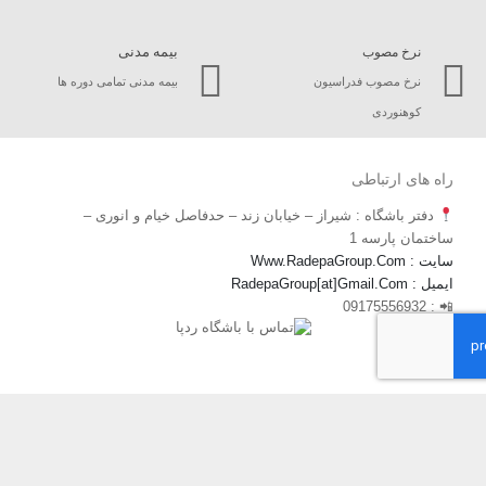
بیمه مدنی
نرخ مصوب
نرخ مصوب فدراسیون
بیمه مدنی تمامی دوره ها
کوهنوردی
راه های ارتباطی
دفتر باشگاه : شیراز – خیابان زند – حدفاصل خیام و انوری –
ساختمان پارسه 1
سایت : Www.RadepaGroup.Com
ایمیل : RadepaGroup[at]Gmail.Com
📲 : 09175556932
نوشته‌های تازه
دره پیمایی تنگ فراشبندی
دوره کارآموزی کوهپیمایی بانوان