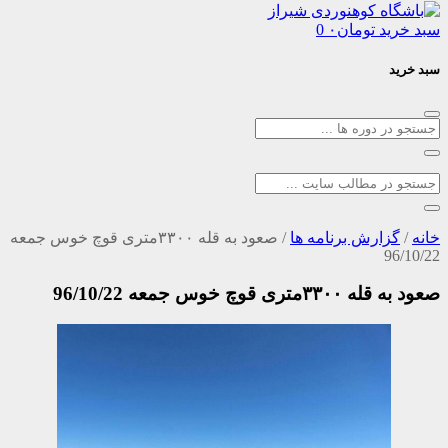
د
تومان
۰
0
ارش برنامه ها
/
صعود به قله ۳۳۰۰متری قوچ خوس جمعه
چ خوس جمعه 96/10/22