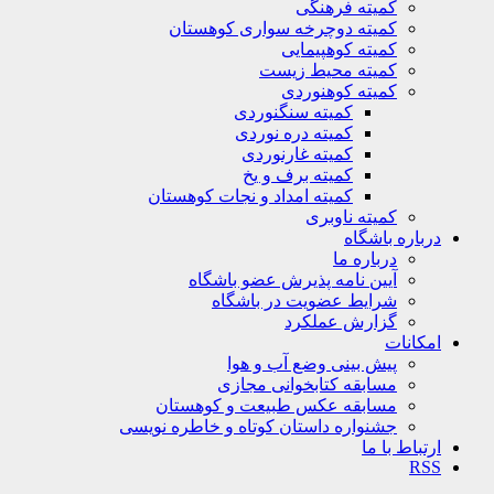
کمیته فرهنگی
کمیته دوچرخه سواری کوهستان
کمیته کوهپیمایی
کمیته محیط زیست
کمیته کوهنوردی
کمیته سنگنوردی
کمیته دره نوردی
کمیته غارنوردی
کمیته برف و یخ
کمیته امداد و نجات کوهستان
کمیته ناوبری
باره باشگاه
درباره ما
آیین نامه پذیرش عضو باشگاه
شرایط عضویت در باشگاه
گزارش عملکرد
کانات
پیش بینی وضع آب و هوا
مسابقه کتابخوانی مجازی
مسابقه عکس طبیعت و کوهستان
جشنواره داستان کوتاه و خاطره نویسی
تباط با ما
R