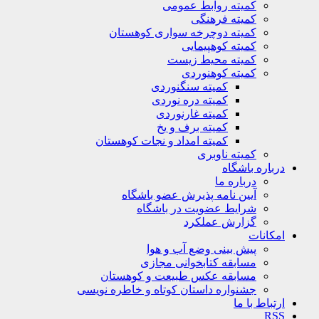
کمیته روابط عمومی
کمیته فرهنگی
کمیته دوچرخه سواری کوهستان
کمیته کوهپیمایی
کمیته محیط زیست
کمیته کوهنوردی
کمیته سنگنوردی
کمیته دره نوردی
کمیته غارنوردی
کمیته برف و یخ
کمیته امداد و نجات کوهستان
کمیته ناوبری
باره باشگاه
درباره ما
آیین نامه پذیرش عضو باشگاه
شرایط عضویت در باشگاه
گزارش عملکرد
کانات
پیش بینی وضع آب و هوا
مسابقه کتابخوانی مجازی
مسابقه عکس طبیعت و کوهستان
جشنواره داستان کوتاه و خاطره نویسی
تباط با ما
R