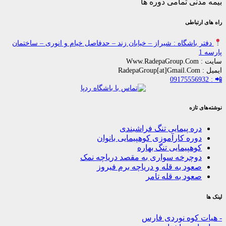
ی تمامی دوره ها
باطی
اشگاه : شیراز – خیابان زند – حدفاصل خیام و انوری – ساختمان
زه
ه پیمایی تنگ فراشبندی
ره کارآموزی کوهپیمایی بانوان
هپیمایی تنگ بهاره
چرخه سواری به مقصد دریاچه نمک
ود به قله و دریاچه برم فیروز
ود به قله تامر
کوه نوردی فارس