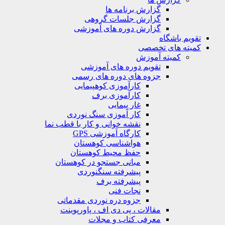
گزارش برنامه ها
گزارش جلسات گروهی
گزارش دوره های آموزشی
ویم باشگاه
یته های تخصصی
کمیته آموزش
تقویم دوره های آموزشی
جزوه های دوره های رسمی
کارآموزی کوهپیمایی
کارآموزی برف
غار پیمایی
کار آموزی سنگ نوردی
نقشه خوانی و کار با قطب نما
کارگاه آموزشی GPS
هواشناسی کوهستان
حفظ محیط کوهستان
مبانی جستجو در کوهستان
پیشرفته سنگنوردی
پیشرفته برف
نجات فنی
جزوه دره نوردی مقدماتی
مقالات ، پی دی اف ، پاورپوینت
معرفی کتاب و مجلات