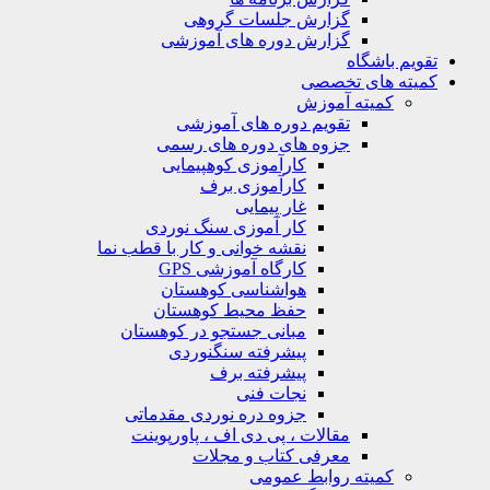
گزارش جلسات گروهی
گزارش دوره های آموزشی
ویم باشگاه
یته های تخصصی
کمیته آموزش
تقویم دوره های آموزشی
جزوه های دوره های رسمی
کارآموزی کوهپیمایی
کارآموزی برف
غار پیمایی
کار آموزی سنگ نوردی
نقشه خوانی و کار با قطب نما
کارگاه آموزشی GPS
هواشناسی کوهستان
حفظ محیط کوهستان
مبانی جستجو در کوهستان
پیشرفته سنگنوردی
پیشرفته برف
نجات فنی
جزوه دره نوردی مقدماتی
مقالات ، پی دی اف ، پاورپوینت
معرفی کتاب و مجلات
کمیته روابط عمومی