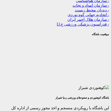
ن هواشناسی
 امداد و نجات
ن محیط زیست
ه جهانی کوه نوردی
 هلال احمر ایران
یون پزشکی ورزشی ج.ا.ا
گاه
وردی و صعودهای ورزشی ردپا شیراز
اه با رویکردی منسجم و اخذ مجوز رسمی از اداره کل