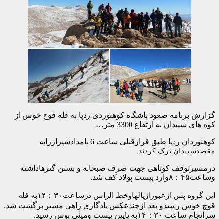
نامه صعود باشگاه کوهنوردی ردپا به قله قوچ خوس از
دان به ارتفاع 3300 متر…
کوهنوردان ردپا طبق قرارقبلی ساعت 6 بامدادشیرازرابه
دان ترک کردند.
وقف کوتاهی جهت صرف صبحانه و بستن گترهاداشته
این گروه پس ازعبورازیالهاوخط الراس درساعت۱۲：۳۰به قله
 رسیدو بعد ازچندعکس یادگاری راهی مسیر برگشت شد.
یین پیست ومینی بوس رسید.