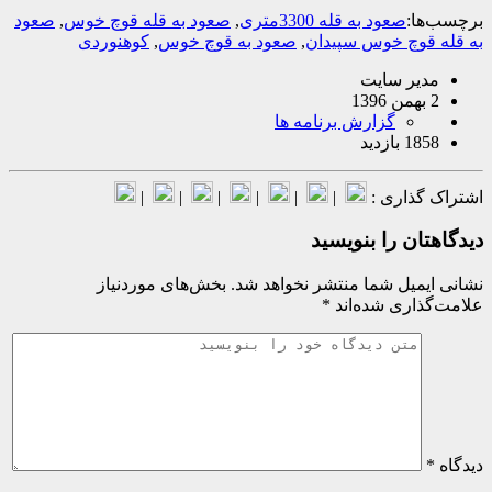
ا:
صعود به قله 3300متری
,
صعود به قله قوچ خوس
,
صعود
قوچ خوس سپیدان
,
صعود به قوچ خوس
,
کوهنوردی
یر سایت
گزارش برنامه ها
بازدید
گذاری :
|
|
|
|
|
|
ان را بنویسید
میل شما منتشر نخواهد شد.
بخش‌های موردنیاز
اری شده‌اند
*