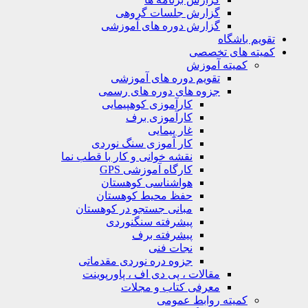
گزارش جلسات گروهی
گزارش دوره های آموزشی
تقویم باشگاه
کمیته های تخصصی
کمیته آموزش
تقویم دوره های آموزشی
جزوه های دوره های رسمی
کارآموزی کوهپیمایی
کارآموزی برف
غار پیمایی
کار آموزی سنگ نوردی
نقشه خوانی و کار با قطب نما
کارگاه آموزشی GPS
هواشناسی کوهستان
حفظ محیط کوهستان
مبانی جستجو در کوهستان
پیشرفته سنگنوردی
پیشرفته برف
نجات فنی
جزوه دره نوردی مقدماتی
مقالات ، پی دی اف ، پاورپوینت
معرفی کتاب و مجلات
کمیته روابط عمومی