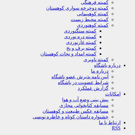
کمیته فرهنگی
کمیته دوچرخه سواری کوهستان
کمیته کوهپیمایی
کمیته محیط زیست
کمیته کوهنوردی
کمیته سنگنوردی
کمیته دره نوردی
کمیته غارنوردی
کمیته برف و یخ
کمیته امداد و نجات کوهستان
کمیته ناوبری
درباره باشگاه
درباره ما
آیین نامه پذیرش عضو باشگاه
شرایط عضویت در باشگاه
گزارش عملکرد
امکانات
پیش بینی وضع آب و هوا
مسابقه کتابخوانی مجازی
مسابقه عکس طبیعت و کوهستان
جشنواره داستان کوتاه و خاطره نویسی
ارتباط با ما
RSS