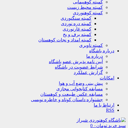
کمیته کوهپیمایی
کمیته محیط زیست
کمیته کوهنوردی
کمیته سنگنوردی
کمیته دره نوردی
کمیته غارنوردی
کمیته برف و یخ
کمیته امداد و نجات کوهستان
کمیته ناوبری
درباره باشگاه
درباره ما
آیین نامه پذیرش عضو باشگاه
شرایط عضویت در باشگاه
گزارش عملکرد
امکانات
پیش بینی وضع آب و هوا
مسابقه کتابخوانی مجازی
مسابقه عکس طبیعت و کوهستان
جشنواره داستان کوتاه و خاطره نویسی
ارتباط با ما
RSS
سبد خرید
تومان
۰
0