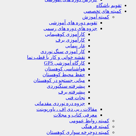
تقویم باشگاه
کمیته های تخصصی
کمیته آموزش
تقویم دوره های آموزشی
جزوه های دوره های رسمی
کارآموزی کوهپیمایی
کارآموزی برف
غار پیمایی
کار آموزی سنگ نوردی
نقشه خوانی و کار با قطب نما
کارگاه آموزشی GPS
هواشناسی کوهستان
حفظ محیط کوهستان
مبانی جستجو در کوهستان
پیشرفته سنگنوردی
پیشرفته برف
نجات فنی
جزوه دره نوردی مقدماتی
مقالات ، پی دی اف ، پاورپوینت
معرفی کتاب و مجلات
کمیته روابط عمومی
کمیته فرهنگی
کمیته دوچرخه سواری کوهستان