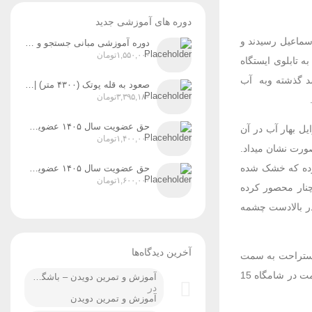
دوره های آموزشی جدید
ه دستگاه سواری عازم امامزاده اسماعیل شدند. ساعت 7:40 به امامزاده اسماعیل رسیدند و
دوره آموزشی مبانی جستجو و نجات در کوهستان (ویژه آقایان و بانوان) زمان برگزاری: پنج‌شنبه و جمعه، ۸ و ۹ مردادماه
۱,۵۵۰,۰۰۰
تومان
ه تابلوی ایستگاه
ر و سد گذشته وبه آب
صعود به قله پوتک (۴۳۰۰ متر) | رشته‌کوه دنا زمان اجرا: ۳۱ تیر، ۱ و ۲ مردادماه ۱۴۰۵
۳,۳۹۵,۱۸۰
تومان
حق عضویت سال ۱۴۰۵ عضویت رسمی پایه ۲
یل بهار آب در آن
۱,۴۰۰,۰۰۰
تومان
صورت نشان میداد.
ی کرده که خشک شده
حق عضویت سال ۱۴۰۵ عضویت رسمی پایه ۳
۱,۶۰۰,۰۰۰
تومان
ان چنار محصور کرده
 در بالادست چشمه
آخرین دیدگاه‌ها
باتر نهار صرف شد و ساعت 15:00 پس از صرف نهار و استراحت به سمت
محل پارک خودروها حرکت کردند و در ساعت 17:30 به محل رسیده و پس از ورزش های کششی راهی شیراز شدند و برنامه در کمال صحت و سلامت در شامگاه 15
آموزش و تمرین دویدن – باشگاه کوهنوردی ردپا شیراز
در
آموزش و تمرین دویدن