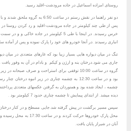
روستای امزاده اسماعیل در جاده مرودشت-اقلید رسید.
پس از طی چند کیلومتر در جاده مرودشت-اقلید و رد کردن روستا در جاد
خرس رسیدند. در اینجا با طی 5 کیلومتر در ج
انباری رسیدند .در آنجا خودرو های خود را پارک نموده و پس از آماده سازی کوله ها و تجهیزات در سا
تنگ در میان دیواره هایی بسیار زیبا بود که غارهای متعددی در میان د
جاری می شود.درختان بنه و ارژن و کیکم و بادام در آن به وفور یافت می
گروه در ساعت 10:00 توقفی برای استراحت و صرف صب
بود و در ساعت 12:30 به چشمه چناری در زیر انبوه د
چشمه ، ایجاد شده بود و همنوردان به گرفتن عکسهای متعددی پرداختند.
دیده میشد. از ابتدای پیمایش تا چشمه چناری حدود 7 کیلومتر بود .
آبان در شیراز پایان یافت.