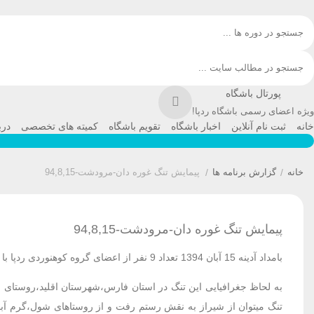
پورتال باشگاه
ویژه اعضای رسمی باشگاه ردپا!
خانه
ثبت نام آنلاین
اخبار باشگاه
تقویم باشگاه
کمیته های تخصصی
درب
خانه
/
گزارش برنامه ها
/
پیمایش تنگ غوره دان-مرودشت-94,8,15
پیمایش تنگ غوره دان-مرودشت-94,8,15
بامداد آدینه 15 آبان 1394 تعداد 9 نفر از اعضای گروه کوهنوردی ردپا با دو دستگاه سواری در ساعت 5:35 از میدان معلم شیراز عازم تنگ غوره دان شدند.
تنگ میتوان از شیراز به نقش رستم رفت و از روستاهای شول،گرم آباد