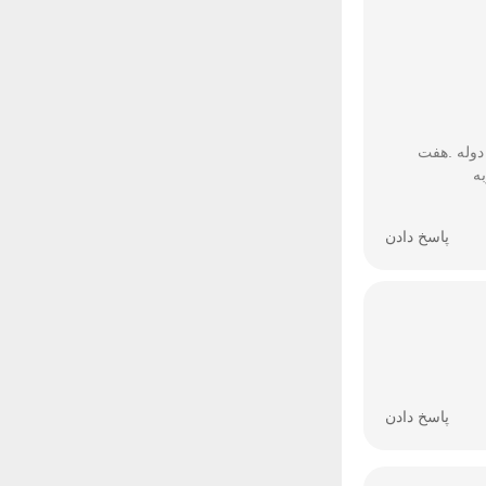
گردنه بزی. دوله .هفت
ه
پاسخ دادن
پاسخ دادن