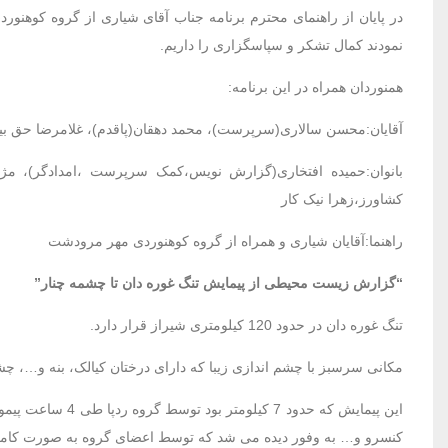
در پایان از راهنمای محترم برنامه جناب آقای شیاری از گروه کوهن
نمودند کمال تشکر و سپاسگزاری را داریم.
همنوردان همراه در این برنامه:
آقایان:محسن سالاری(سرپرست)، محمد دهقان(پاقدم)، غلامرضا حق بی
بانوان:حمیده افتخاری(گزارش نویس،کمک سرپرست ،امدادگر)، مژ
کشاورز،زهرا نیک کار
راهنما:آقایان شیاری و همراه از گروه کوهنوردی مهر مرودشت
“گزارش زیست محیطی از پیمایش تنگ غوره دان تا چشمه چنار”
تنگ غوره دان در حدود 120 کیلومتری شیراز قرار دارد.
مکانی سرسبز با چشم اندازی زیبا که دارای درختان کیالک، بنه و…، 
این پیمایش که حد
کنسرو و… به وفور دیده می شد که توسط اعضای گروه به صورت کام