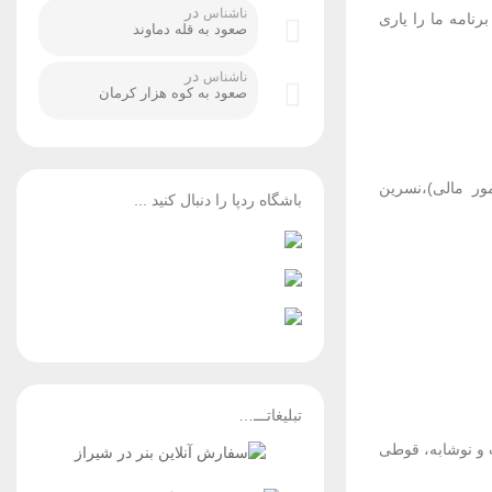
در
ناشناس
نامه ما را یاری
صعود به قله دماوند
در
ناشناس
صعود به کوه هزار کرمان
ور مالی)،نسرین
باشگاه ردپا را دنبال کنید ...
تبلیغاتـــ…
ی های آب و نوشابه، قوطی