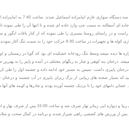
دو نفر راهنما در نقش رستم در ساعت 6:50 به گروه ملحق شدند و با س
ه ای آسفالته به سمت چپ وارد جاده ای شده و تا انتها آن را طی نموده تا ب
اده خاکی و و در سمت راست و در راستای روستا مسیری را طی نموده که از کنار باغات انگو
عت 8:30 حرکت خود را به سمت تنگ آغاز نمودند.
یواره ها دیده میشد.وسط تنگ رودخانه خشکیده ای بود که گویا در زمستان و اوا
شد. درختان بنه کوهی و چنار به رنگهای مختلف در آمده و پاییز را به بهترین 
حانه در زیر درختان پاییزی داشت .سپس به مسیر خود ادامه داده و چشمه اول را ط
رختان چنار رسید.که بسیار صحنه های زیبایی از برگ ریزان پاییزی در آب چشمه و درخت
 عشایر دامهای خود را تا نزدیک چشمه آورده بودند و چادرها و کومه های آنها
سپس مسیر برگشت در پیش گرفته شد.جایی مسطح و در کنار درختان زیبا و دیواره ایی زی