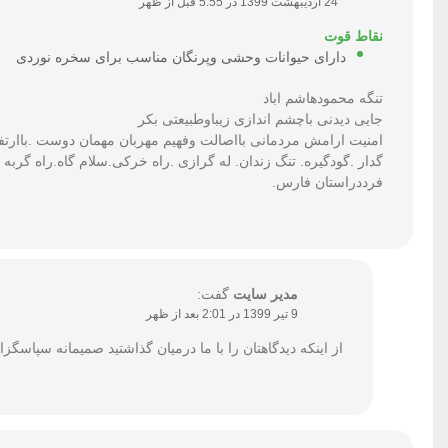
24 اردیبهشت 1399 در 5:55 قبل از ظهر
نقاط قوت
دارای حیوانات وحشی وپرنگان مناسب برای سخره نوردی
تنگه محمودهاشم اباد
جایی دیدنی باچشم اندازی زیباوطبیعتی بکر
گدار .گودگیره. تنگ زندان. له گرازی .راه خرکی.سلام گاه.راه گرب
فرددراستان فارس.
مدیر سایت
گفت:
9 تیر 1399 در 2:01 بعد از ظهر
از اینکه دیدگاهتان را با ما درمیان گذاشتید صمیمانه سپاسگزا