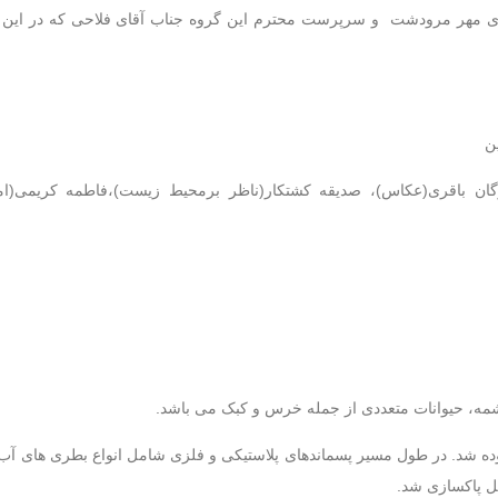
وردی مهر مرودشت و سرپرست محترم این گروه جناب آقای فلاحی که در این بر
ن
گان باقری(عکاس)، صدیقه کشتکار(ناظر برمحیط زیست)،فاطمه کریمی(ام
چشمه، حیوانات متعددی از جمله خرس و کبک می باشد.
ود 7 کیلومتر بود توسط گروه ردپا طی 4 ساعت پیموده شد. در طول مسیر پسماندهای پلاستیکی و فلزی شامل انواع بطر
ل پاکسازی شد.