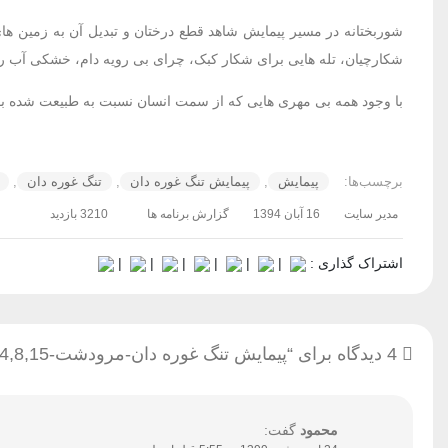
شوربختانه در مسیر پیمایش شاهد قطع درختان و تبدیل آن به زمین 
شکارچیان، تله هایی برای شکار کبک، چرای بی رویه دام، خشکی آب رو
با وجود همه بی مهری هایی که از سمت انسان نسبت به طبیعت شده بود 
برچسب‌ها:
پیمایش
,
پیمایش تنگ غوره دان
,
تنگ غوره دان
,
مدیر سایت
16 آبان 1394
گزارش برنامه ها
3210 بازدید
اشتراک گذاری :
|
|
|
|
|
|
4 دیدگاه برای “پیمایش تنگ غوره دان-مرودشت-94,8,15”
محمود
گفت: