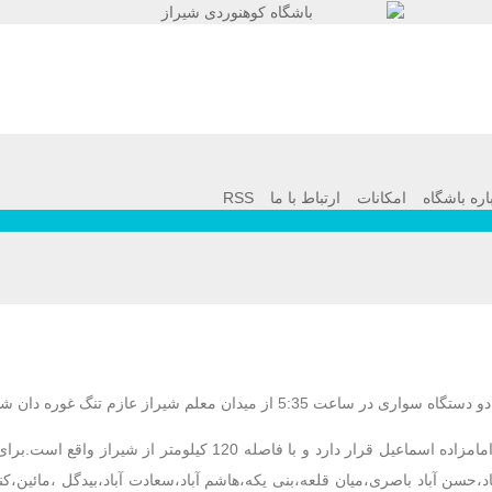
اره باشگاه
امکانات
ارتباط با ما
RSS
به لحاظ جغرافیایی این تنگ در استان فارس،شهرستان اقلید،روستای امامزاده اسماعیل قرار دارد و با فاص
،حسن آباد باصری،میان قلعه،بنی یکه،هاشم آباد،سعادت آباد،بیدگل ،مائین،ک