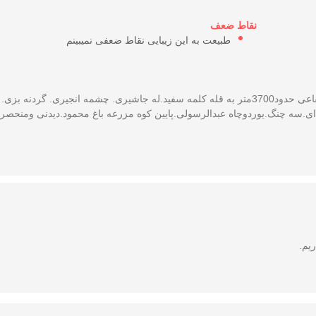
نقاط ضعف
طبیعت به این زیبایی نقاط ضعفی نمیبینم
امنیت ارامش مردمانی بااصالت وفهیم مهربان مهمان دوست .باارتفاعی حدود3700متر به قله کلمه سفید.له جاشیری. چشمه انجیری. 
ه ای.سه چنگ.یوردوچاه عبدالرسولی.پایین کوه مزرعه باغ محمود.دیدنی ومنحصرب
ریم.