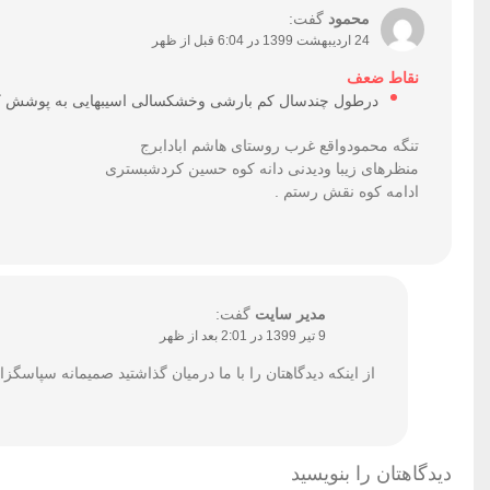
محمود
گفت:
24 اردیبهشت 1399 در 6:04 قبل از ظهر
نقاط ضعف
درطول چندسال کم بارشی وخشکسالی اسیبهایی به پوشش کی
تنگه محمودواقع غرب روستای هاشم ابادابرج
منظرهای زیبا ودیدنی دانه کوه حسین کردشبستری
ادامه کوه نقش رستم .
مدیر سایت
گفت:
9 تیر 1399 در 2:01 بعد از ظهر
از اینکه دیدگاهتان را با ما درمیان گذاشتید صمیمانه سپاسگزا
دیدگاهتان را بنویسید