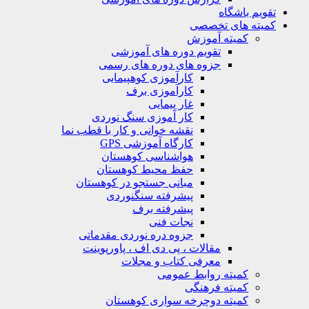
تقویم باشگاه
کمیته های تخصصی
کمیته آموزش
تقویم دوره های آموزشی
جزوه های دوره های رسمی
کارآموزی کوهپیمایی
کارآموزی برف
غار پیمایی
کار آموزی سنگ نوردی
نقشه خوانی و کار با قطب نما
کارگاه آموزشی GPS
هواشناسی کوهستان
حفظ محیط کوهستان
مبانی جستجو در کوهستان
پیشرفته سنگنوردی
پیشرفته برف
نجات فنی
جزوه دره نوردی مقدماتی
مقالات ، پی دی اف ، پاورپوینت
معرفی کتاب و مجلات
کمیته روابط عمومی
کمیته فرهنگی
کمیته دوچرخه سواری کوهستان