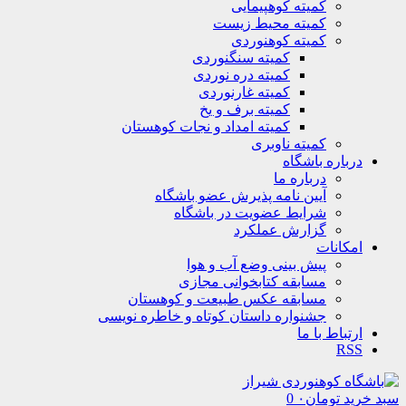
کمیته کوهپیمایی
کمیته محیط زیست
کمیته کوهنوردی
کمیته سنگنوردی
کمیته دره نوردی
کمیته غارنوردی
کمیته برف و یخ
کمیته امداد و نجات کوهستان
کمیته ناوبری
درباره باشگاه
درباره ما
آیین نامه پذیرش عضو باشگاه
شرایط عضویت در باشگاه
گزارش عملکرد
امکانات
پیش بینی وضع آب و هوا
مسابقه کتابخوانی مجازی
مسابقه عکس طبیعت و کوهستان
جشنواره داستان کوتاه و خاطره نویسی
ارتباط با ما
RSS
سبد خرید
تومان
۰
0