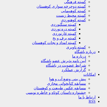
کمیته فرهنگی
کمیته دوچرخه سواری کوهستان
کمیته کوهپیمایی
کمیته محیط زیست
کمیته کوهنوردی
کمیته سنگنوردی
کمیته دره نوردی
کمیته غارنوردی
کمیته برف و یخ
کمیته امداد و نجات کوهستان
کمیته ناوبری
درباره باشگاه
درباره ما
آیین نامه پذیرش عضو باشگاه
شرایط عضویت در باشگاه
گزارش عملکرد
امکانات
پیش بینی وضع آب و هوا
مسابقه کتابخوانی مجازی
مسابقه عکس طبیعت و کوهستان
جشنواره داستان کوتاه و خاطره نویسی
ارتباط با ما
RSS