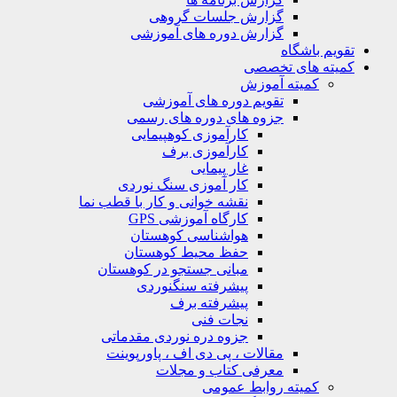
گزارش جلسات گروهی
گزارش دوره های آموزشی
تقویم باشگاه
کمیته های تخصصی
کمیته آموزش
تقویم دوره های آموزشی
جزوه های دوره های رسمی
کارآموزی کوهپیمایی
کارآموزی برف
غار پیمایی
کار آموزی سنگ نوردی
نقشه خوانی و کار با قطب نما
کارگاه آموزشی GPS
هواشناسی کوهستان
حفظ محیط کوهستان
مبانی جستجو در کوهستان
پیشرفته سنگنوردی
پیشرفته برف
نجات فنی
جزوه دره نوردی مقدماتی
مقالات ، پی دی اف ، پاورپوینت
معرفی کتاب و مجلات
کمیته روابط عمومی