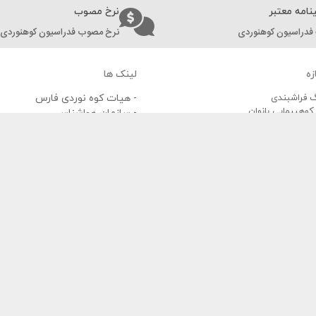
نامه معتبر
نرخ مصوب
فدراسیون کوهنوردی
نرخ مصوب فدراسیون کوهنوردی
زه
لینک ها
گ فراشبندی
- هیات کوه نوردی فارس
کوهپیمایی بانوان
- سازمان هواشناسی
 بهاره
- سازمان امداد و نجات
 به مقصد دریاچه نمک
- دیدبان محیط زیست
دریاچه برم فیروز
- اتحادیه جهانی کوه نوردی
امر
- سازمان هلال احمر ایران
- فدراسیون پزشکی ورزشی ج.ا.ا
پا شیراز
 رسمی از اداره کل ورزش و جوانان کشور سعی در ارتقاء و پیشبرد سطح ورزش های
. شما می توانید برای اطلاع از تاریخچه
باشگاه کوهنوردی ردپا
به بخش
معرفی