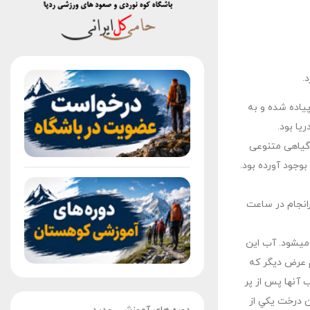
.
یاده شده و به
گیاهی متنوعی
وجود آورده بود.
رانجام در ساعت
 مكعب ميشود. آب اين
م عرض ديگر كه
 آنها پس از پر
تنه آن 65 در 4 متر است برپا ميباشد . اين درخت يكي از