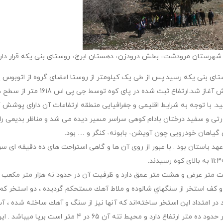
‏˓ شهرستان مرودشت˓ بخش درودزن˓ دهستان ابرج˓ روستای بنی یکه قرار دارد
ستای بنی یکه رسید.پس از طی یک کیلومتر از روستا اعضای گروه از اتوبوس پ
با توجه به شرایط اقلیمی و جغرافیایی منطقه ارتفاعات آن دارای پوشش 
تی و سفید درختان بادام کوهی سراسر مسیر دیده می شد و مناظر بدیعی را ب
 گیاهان خودرویی چون آویشن˓ بابونه˓ کنگر و … بود.
 عهد باستان بود . با عبور از روی آن ها و گاهی استراحت های ده دقیقه ای س
1 به بالای کوه رسیدند.
ستخر بزرگ آبي است كه 55 متر طول و بيست متر عرض و هشت متر عمق دارد و ظرفيت آن در حدود نه هزار متر
نه و كف استخر از سنگهاي شالوده و ملاط آهك مستحكم گرديده ، دو استخر ك
 امتداد اين استخر ساخته‌اند كه آنها نيز از سنگ و آهك ساخته شده ، آب
شدن به استخر بزرگ ميريزد. در كنار استخر يك سرو كهنسال كه در حدود ده متر ارتفاع دارد و محيط 