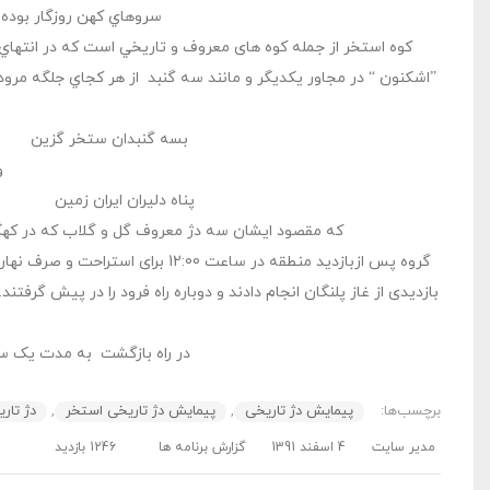
سروهاي كهن روزگار بوده 
کوه استخر از جمله کوه های معروف و تاريخي است كه در انتهاي
”اشكنون “ در مجاور يكديگر و مانند سه گنبد از هر كجاي جلگه مرود
بسه گنبدان ستخر 
و
پناه دليران ايران
كه مقصود ایشان سه دژ معروف گل و گلاب كه در كهگ
در راه بازگشت به مدت یک س
برچسب‌ها:
پیمایش دژ تاریخی
,
پیمایش دژ تاریخی استخر
,
دژ تار
مدیر سایت
4 اسفند 1391
گزارش برنامه ها
1246 بازدید