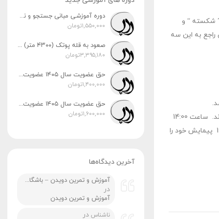
دوره های آموزشی جدید
دوره آموزشی مبانی جستجو و نجات در کوهستان (ویژه آقایان و بانوان) زمان برگزاری: پنج‌شنبه و جمعه، ۸ و ۹ مردادماه
” شكسته “ و
۱,۵۵۰,۰۰۰
تومان
 راجع به اين سه
صعود به قله پوتک (۴۳۰۰ متر) | رشته‌کوه دنا زمان اجرا: ۳۱ تیر، ۱ و ۲ مردادماه ۱۴۰۵
۳,۳۹۵,۱۸۰
تومان
حق عضویت سال ۱۴۰۵ عضویت رسمی پایه ۲
۱,۴۰۰,۰۰۰
تومان
د.
حق عضویت سال ۱۴۰۵ عضویت رسمی پایه ۳
۱,۶۰۰,۰۰۰
تومان
گروه پس ازبازدید منطقه در ساعت 12:00 برای استراحت و صرف نهاردر کنار استخر استقرار یافتند.آنگاه ساعت 13:10 خود را جهت فرود آماده نمودند. ساعت 14:00
بازدیدی از غاز پلنگان انجام دادند و دوباره راه فرود را در پیش گرفتند. مسیر فرود از مسیر هموارتری انجام شد و گروه پیروزمندانه در ساعت 16:00 پیمایش خود را
آخرین دیدگاه‌ها
آموزش و تمرین دویدن – باشگاه کوهنوردی ردپا شیراز
در
آموزش و تمرین دویدن
در
ناشناس