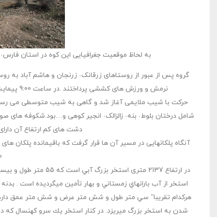
به لحاظ موقعیت جغرافیایی این کوه در استان فارس‏
گروه پس از عبور از روستاهای زرقانک˓ زرنجان و هاشم آباد به رو
نرمش و ورزش های کششی پرداختند .در ساعت 9:00 پیمایش آغاز شد.ارتفاع ثبت شده در پای کوه توسط جی پی اس 1618 متر از سطح دریا بود.
حرکت با شیب ملایمی آغاز شد و گاهی به شیب متوسطی می رسید. 
شامل درختان بلوط˓ بنه˓ زالزالک˓ انجیر کوهی و…بود.شکوفه های صور
دشت های کم ارتفاع آن دارای
آنگاه پلکانهایی در مسیر آن ها قرار گرفت که باقیمانده پلکان های
1:30
در ارتفاع 2137 متری ا
استخر از آب بارانهاي زمستاني و بهار تأمين ميگرديده است . بد
هركدام تقريبا” سي متر طول و شش متر عرض و شش متر عمق دارد در