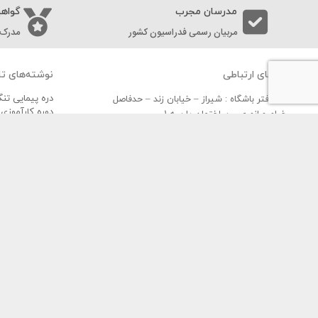
مدرسان مجرب
گواهی
مربیان رسمی فدراسیون کشور
مدرک 
راه های ارتباطی
نوشته‌های تا
دره پیمایی تن
دفتر باشگاه : شیراز – خیابان زند – حدفاصل
دوره کارآموزی 
خیام و انوری – ساختمان پارسه 1
کوهپیمایی تنگ
سایت : Www.RadepaGroup.Com
دوچرخه سواری
ایمیل : RadepaGroup[at]Gmail.Com
صعود به قله و 
📲 : 09175556932
صعود به قله ت
باشگاه کوهنوردی و صعودهای ورزشی رد
این باشگاه با رویکردی منسجم و اخذ مجوز
کوهستانی در میان اعضا و ورزشکاران را دارد