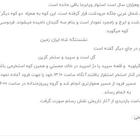
وهزاران سال است استوار وپابرجا باقی مانده است.
 شمال غربي جلگه مرودشت قرار گرفته است. این کوه به همراه دو كوه ديگر
شت و ابرج و رامجرد نمودار است و بنام سه گنبدان ناميده میشوند. فردوسی
كوه ميگويد:
گزين نشستنگه شاه ايران زمين
 در جاي ديگر گفته است:
 زمين گل است و سپيد و ستخر گزين
يلويه و قلعه سپيد يا دژ اسپيد در خاك ممسني و همين كوه استخرمی باش
به اتمام رساند.
اعت بازدیدی از آثار تاریخی نقش رستم صورت گرفت.
یخی