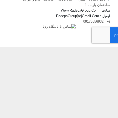
ساختمان پارسه 1
سایت : Www.RadepaGroup.Com
ایمیل : RadepaGroup[at]Gmail.Com
📲 : 09175556932
نوشته‌های تازه
جنگل نوردی و پیمایش آبشار سیاه چشمان الیت
تمرین سنگنوردی و کار با طناب
دره پیمایی تنگ خرم ناز
دره پیمایی تنگ گمبیل
صعود به قله کوه سرخ
صعود به قله قلم دنا
لینک ها
- هیات کوه نوردی فارس