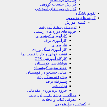
گزارش جلسات گروهی
گزارش دوره های آموزشی
ویم باشگاه
یته های تخصصی
کمیته آموزش
تقویم دوره های آموزشی
جزوه های دوره های رسمی
کارآموزی کوهپیمایی
کارآموزی برف
غار پیمایی
کار آموزی سنگ نوردی
نقشه خوانی و کار با قطب نما
کارگاه آموزشی GPS
هواشناسی کوهستان
حفظ محیط کوهستان
مبانی جستجو در کوهستان
پیشرفته سنگنوردی
پیشرفته برف
نجات فنی
جزوه دره نوردی مقدماتی
مقالات ، پی دی اف ، پاورپوینت
معرفی کتاب و مجلات
کمیته روابط عمومی