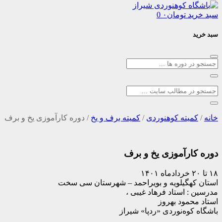
د
تومان
۰
0
یته کوهنوردی
/
کمیته برف و یخ
/
دوره کارآموزی یخ و برف
رآموزی یخ و برف
هگیلویه و بویراحمد – شهرستان سی سخت
 استاد فرهاد غیبی ،
مود بهروز
وه‌نوردی «ردپا» شیراز