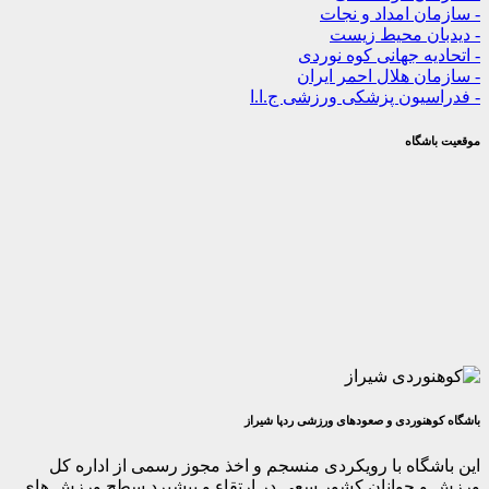
 امداد و نجات
ن محیط زیست
ه جهانی کوه نوردی
 هلال احمر ایران
یون پزشکی ورزشی ج.ا.ا
گاه
وردی و صعودهای ورزشی ردپا شیراز
اه با رویکردی منسجم و اخذ مجوز رسمی از اداره کل
جوانان کشور سعی در ارتقاء و پیشبرد سطح ورزش های