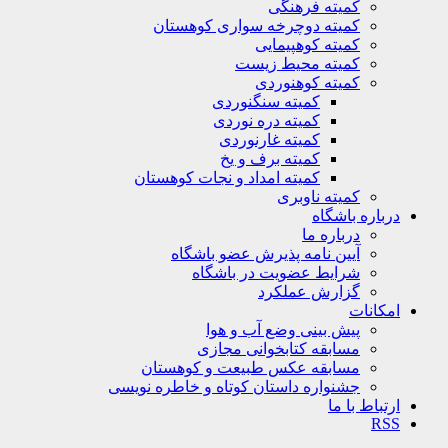
کمیته فرهنگی
کمیته دوچرخه سواری کوهستان
کمیته کوهپیمایی
کمیته محیط زیست
کمیته کوهنوردی
کمیته سنگنوردی
کمیته دره نوردی
کمیته غارنوردی
کمیته برف و یخ
کمیته امداد و نجات کوهستان
کمیته ناوبری
باره باشگاه
درباره ما
آیین نامه پذیرش عضو باشگاه
شرایط عضویت در باشگاه
گزارش عملکرد
کانات
پیش بینی وضع آب و هوا
مسابقه کتابخوانی مجازی
مسابقه عکس طبیعت و کوهستان
جشنواره داستان کوتاه و خاطره نویسی
تباط با ما
R