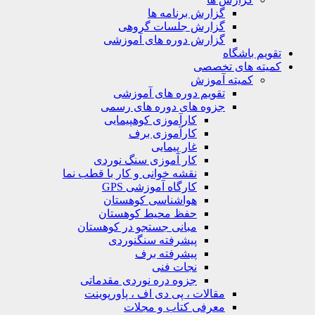
گزارش برنامه ها
گزارش جلسات گروهی
گزارش دوره های آموزشی
ویم باشگاه
یته های تخصصی
کمیته آموزش
تقویم دوره های آموزشی
جزوه های دوره های رسمی
کارآموزی کوهپیمایی
کارآموزی برف
غار پیمایی
کار آموزی سنگ نوردی
نقشه خوانی و کار با قطب نما
کارگاه آموزشی GPS
هواشناسی کوهستان
حفظ محیط کوهستان
مبانی جستجو در کوهستان
پیشرفته سنگنوردی
پیشرفته برف
نجات فنی
جزوه دره نوردی مقدماتی
مقالات ، پی دی اف ، پاورپوینت
معرفی کتاب و مجلات