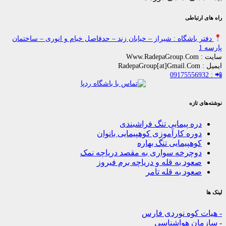
باطی
اشگاه : شیراز – خیابان زند – حدفاصل خیام و انوری – ساختمان
زه
ه پیمایی تنگ فراشبندی
ره کارآموزی کوهپیمایی بانوان
هپیمایی تنگ بهاره
چرخه سواری به مقصد دریاچه نمک
ود به قله و دریاچه برم فیروز
ود به قله تامر
کوه نوردی فارس
ن هواشناسی