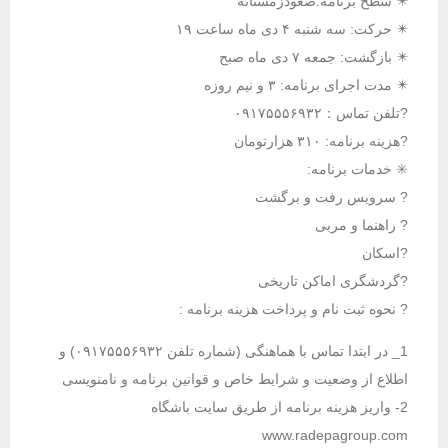
✴️ سطح برنامه:صعودزمستانه
✴️ حرکت: سه شنبه ۴ دی ماه ساعت ۱۹
✴️ بازگشت: جمعه ۷ دی ماه صبح
✴️ مدت اجرای برنامه: ۳ و نیم روزه
?تلفن تماس：۰۹۱۷۵۵۵۶۹۳۲
?هزینه برنامه: ۳۱۰ هزارتومان
✳️ خدمات برنامه:
? سرویس رفت و برگشت
? راهنما و مربی
?اسکان
?گردشگری اماکن تاریخی
? نحوه ثبت نام و پرداخت هزینه برنامه :
1_ در ابتدا تماس با هماهنگی (شماره تلفن ۰۹۱۷۵۵۵۶۹۳۲) و
اطلاع از وضعیت و شرایط خاص و قوانین برنامه و نامنویسی
2- واریز هزینه برنامه از طریق سایت باشگاه
www.radepagroup.com