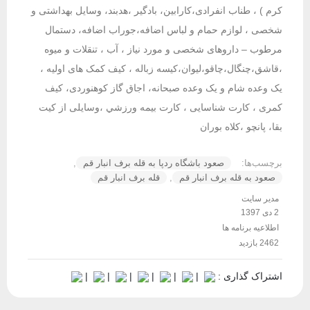
کرم ) ، طناب انفرادی،کارابین، بادگیر ،هدبند، وسایل بهداشتی و
شخصی ، لوازم حمام و لباس اضافه،جوراب اضافه، دستمال
مرطوب – داروهای شخصی و مورد نیاز ، آب ، تنقلات و میوه
،قاشق،چنگال،چاقو،لیوان،کیسه زباله ، کیف کمک های اولیه ،
یک وعده شام و یک وعده صبحانه، اجاق گاز کوهنوردی، کیف
کمری ، کارت شناسایی ، كارت بيمه ورزشي ،وسایلی از کیت
بقا، پانچو ،کلاه بوران
برچسب‌ها:
صعود باشگاه ردپا به قله برف انبار قم
,
صعود به قله برف انبار قم
,
قله برف انبار قم
مدیر سایت
2 دی 1397
اطلاعیه برنامه ها
2462 بازدید
اشتراک گذاری :
|
|
|
|
|
|