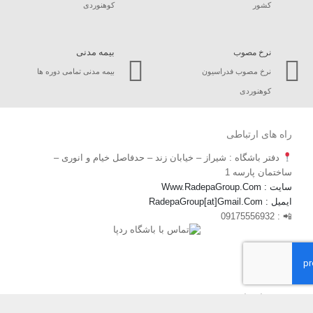
کشور
کوهنوردی
بیمه مدنی
نرخ مصوب
نرخ مصوب فدراسیون
بیمه مدنی تمامی دوره ها
کوهنوردی
راه های ارتباطی
دفتر باشگاه : شیراز – خیابان زند – حدفاصل خیام و انوری –
ساختمان پارسه 1
سایت : Www.RadepaGroup.Com
ایمیل : RadepaGroup[at]Gmail.Com
📲 : 09175556932
نوشته‌های تازه