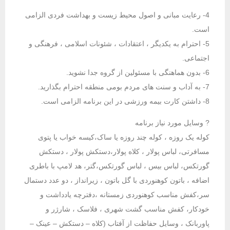
4- رعایت مبانی و اصول محیط زیست و بهداشت فردی الزامی
است.
5- احترام به یکدیگر ، اعتقادات ، شئونات اسلامی ، فرهنگی و
اجتماعی.
6- بدون هماهنگی با مسئولین از گروه جدا نشوید.
7- به آداب و سنت های مردم بومی منطقه احترام بگذارید.
8- داشتن کارت بیمه ورزشی در این برنامه الزامی است.
? وسايل مورد نياز برنامه
کوله یک روزه ، کوله چند روزه یا ساک،کیسه خواب یا پتوی
مسافرتی، لباس پولار ، کلاه پولار،دستکش پولار ، دستکش
گورتکس، لباس بیس ، لباس گورتکس،گتر، هد لامپ با باطری
اضافه ، باتون کوهنوردی با گل باتون ، زیرانداز ، دو عدد دستمال
سر،کفش مناسب کوهنوردی زمستانه ،دفترچه یادداشت و
خودکار، کفش مناسب گشت شهری ، فلاسک ، شارژر و
پاوربانک ، وسایل حفاظت از آفتاب (کلاه – دستکش – عینک –