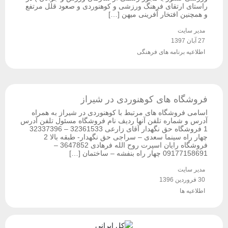
راستای ارتقای فرهنگ ورزشی و کوهنوردی و صعود قلل مرتفع
و همچنین افتخار آفرینی میهن […]
مدیر سایت
27 آبان 1397
اطلاعیه برنامه های فرهنگی
فروشگاه های کوهنوردی در شیراز
اسامی فروشگاه های مرتبط با کوهنوردی در شیراز به همراه
آدرس و شماره تلفن آنها ردیف نام فروشگاه مسئول تلفن آدرس
1 فروشگاه حق نگهدار آقای زارعی 32361533 – 32337396
چهار راه سینما سعدی – سراجی حق نگهدار- طبقه بالا 2
فروشگاه رایان اسپرت روح الله فرهادی 3647852 –
09177158691 چهار راه بنفشه – ساختمان […]
مدیر سایت
30 فروردین 1396
اطلاعیه ها