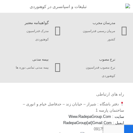
گواهینامه معتبر
مدرسان مجرب
مربیان رسمی فدراسیون
مدرک فدراسیون
کشور
کوهنوردی
بیمه مدنی
نرخ مصوب
نرخ مصوب فدراسیون
بیمه مدنی تمامی دوره ها
کوهنوردی
راه های ارتباطی
دفتر باشگاه : شیراز – خیابان زند – حدفاصل خیام و انوری –
ساختمان پارسه 1
سایت : Www.RadepaGroup.Com
ایمیل : RadepaGroup[at]Gmail.Com
📲 : 09175556932