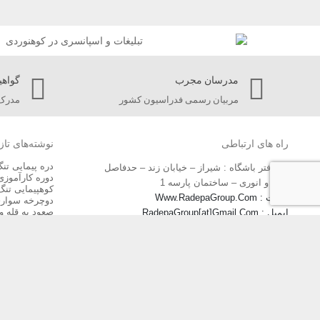
مدرسان مجرب
گواهی
مربیان رسمی فدراسیون کشور
مدرک 
راه های ارتباطی
نوشته‌های تاز
دره پیمایی تن
دفتر باشگاه : شیراز – خیابان زند – حدفاصل
دوره کارآموزی
خیام و انوری – ساختمان پارسه 1
کوهپیمایی تنگ
سایت : Www.RadepaGroup.Com
دوچرخه سواری
صعود به قله و 
ایمیل : RadepaGroup[at]Gmail.Com
صعود به قله ت
📲 : 09175556932