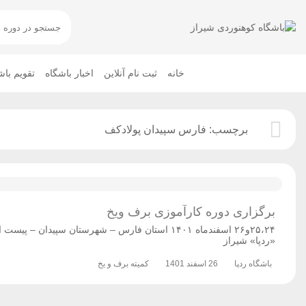
خانه
ثبت نام آنلاین
اخبار باشگاه
تقویم باش
برچسب:
فارس سپیدان پولادکف
برگزاری دوره کارآموزی برف ویخ
۲۵،۲۴و۲۶ اسفندماه ۱۴۰۱ استان فارس – شهرستان 
«ردپا» شیراز
باشگاه ردپا
26 اسفند 1401
کمیته برف و یخ