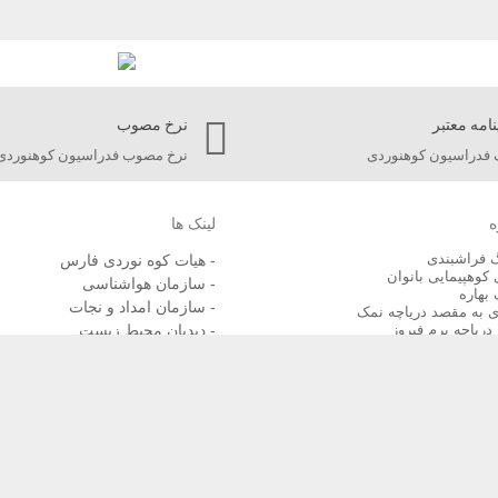
نامه معتبر
نرخ مصوب
فدراسیون کوهنوردی
نرخ مصوب فدراسیون کوهنوردی
ه
لینک ها
گ فراشبندی
- هیات کوه نوردی فارس
 کوهپیمایی بانوان
- سازمان هواشناسی
 بهاره
- سازمان امداد و نجات
 به مقصد دریاچه نمک
دریاچه برم فیروز
- دیدبان محیط زیست
امر
- اتحادیه جهانی کوه نوردی
- سازمان هلال احمر ایران
- فدراسیون پزشکی ورزشی ج.ا.ا