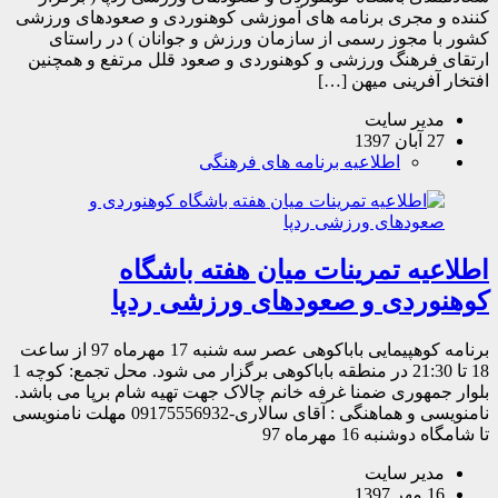
 مجری برنامه های آموزشی کوهنوردی و صعودهای ورزشی
 مجوز رسمی از سازمان ورزش و جوانان ) در راستای
فرهنگ ورزشی و کوهنوردی و صعود قلل مرتفع و همچنین
فرینی میهن […]
یر سایت
139
اطلاعیه برنامه های فرهنگی
یه تمرینات میان هفته باشگاه
ردی و صعودهای ورزشی ردپا
برنامه کوهپیمایی باباکوهی عصر سه شنبه 17 مهرماه 97 از ساعت
18 تا 21:30 در منطقه باباکوهی برگزار می شود. محل تجمع: کوچه 1
هوری ضمنا غرفه خانم چالاک جهت تهیه شام برپا می باشد.
نامنویسی و هماهنگی : آقای سالاری-09175556932 مهلت نامنویسی
نبه 16 مهرماه 97
یر سایت
13