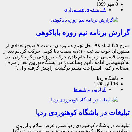
کمیته دوچرخه سواری
 برنامه نیم روزه باباکوهی
مورخ ۱۵ابانماه ۹۸ محل تجمع همنوردان ساعت ۷ صبح باتعدادی از
همنوردان خوب ساعت ۷:۱۰به سمت بابا کوهی حرکت کردیم بعد از
قسمتی از راه انجام دادن حرکات ورزشی و گرم کردن بدن
به کوهپیمایی ادامه دادیم وساعت ۹ در ایستگاه توربین بعد ازصرف
و کمی استراحت مسیر برگشت را پیش گرفته و […]
شگاه ردپا
139
گزارش برنامه ها
ت در باشگاه کوهنوردی ردپا
در باشگاه کوهنوردی ردپا ضمن عرض سلام و آرزوی
ی باشگاه کوهنوردی و صعودهای ورزشی ردپا ( برگزار