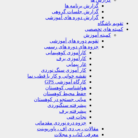
گزارش برنامه ها
گزارش جلسات گروهی
گزارش دوره های آموزشی
ویم باشگاه
یته های تخصصی
کمیته آموزش
تقویم دوره های آموزشی
جزوه های دوره های رسمی
کارآموزی کوهپیمایی
کارآموزی برف
غار پیمایی
کار آموزی سنگ نوردی
نقشه خوانی و کار با قطب نما
کارگاه آموزشی GPS
هواشناسی کوهستان
حفظ محیط کوهستان
مبانی جستجو در کوهستان
پیشرفته سنگنوردی
پیشرفته برف
نجات فنی
جزوه دره نوردی مقدماتی
مقالات ، پی دی اف ، پاورپوینت
معرفی کتاب و مجلات