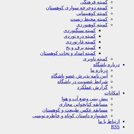
کمیته فرهنگی
کمیته دوچرخه سواری کوهستان
کمیته کوهپیمایی
کمیته محیط زیست
کمیته کوهنوردی
کمیته سنگنوردی
کمیته دره نوردی
کمیته غارنوردی
کمیته برف و یخ
کمیته امداد و نجات کوهستان
کمیته ناوبری
باره باشگاه
درباره ما
آیین نامه پذیرش عضو باشگاه
شرایط عضویت در باشگاه
گزارش عملکرد
کانات
پیش بینی وضع آب و هوا
مسابقه کتابخوانی مجازی
مسابقه عکس طبیعت و کوهستان
جشنواره داستان کوتاه و خاطره نویسی
تباط با ما
R