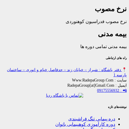
مصوب
ب فدراسیون کوهنوردی
مدنی
ی تمامی دوره ها
باطی
اشگاه : شیراز – خیابان زند – حدفاصل خیام و انوری – ساختمان
زه
ه پیمایی تنگ فراشبندی
ره کارآموزی کوهپیمایی بانوان