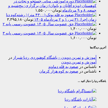
دوره آموزشی مبانی جستجو و نجات در
هستان (ویژه آقایان و بانوان) زمان برگزاری: پنج‌شنبه و
۸ و ۹ مردادماه
تومان
۱,۵۵۰,۰۰۰
صعود به قله پوتک (۴۳۰۰ متر) | رشته‌کوه دنا
را: ۳۱ تیر، ۱ و ۲ مردادماه ۱۴۰۵
تومان
۳,۳۹۵,۱۸۰
حق عضویت سال ۱۴۰۵ عضویت رسمی پایه ۲
مان
۱,۴۰۰,۰۰۰
حق عضویت سال ۱۴۰۵ عضویت رسمی پایه ۳
مان
۱,۶۰۰,۰۰۰
‌ها
وزش و تمرین دویدن – باشگاه کوهنوردی ردپا شیراز
در
وزش و تمرین دویدن
شناس
در
صعود به قله دماوند
شناس
در
صعود به کوه هزار کرمان
ا دنبال کنید ...