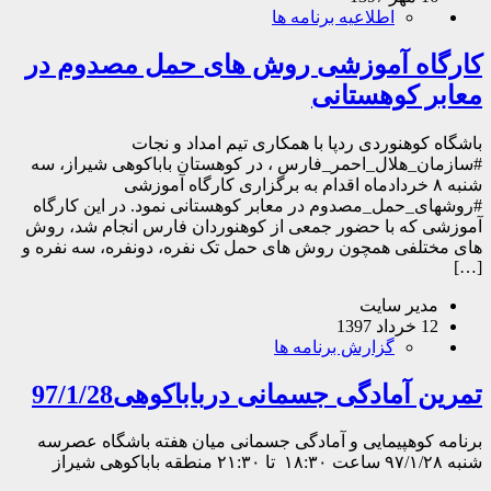
اطلاعیه برنامه ها
ه آموزشی روش های حمل مصدوم در
 کوهستانی
وهنوردی ردپا با همکاری تیم امداد و نجات
_هلال_احمر_فارس ، در کوهستان باباکوهی شیراز، سه
به ۸ خردادماه اقدام به برگزاری کارگاه آموزشی
_حمل_مصدوم در معابر کوهستانی نمود. در این کارگاه
که با حضور جمعی از کوهنوردان فارس انجام شد، روش
لفی همچون روش های حمل تک نفره، دونفره، سه نفره و
یر سایت
139
گزارش برنامه ها
آمادگی جسمانی درباباکوهی97/1/28
وهپیمایی و آمادگی جسمانی میان هفته باشگاه عصرسه