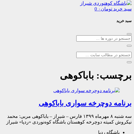
د
تومان
۰
0
سب:
باباکوهی
ه دوچرخه سواری باباکوهی
سه شنبه ۸ مهرماه ۱۳۹۹ فارس – شیراز – باباکوهی مربی: محمد
میته دوچرخه کوهستان باشگاه کوه‌نوردی «ردپا» شیراز
شگاه ردپا