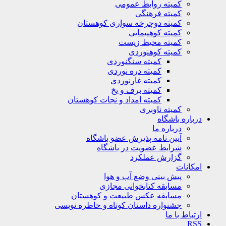
کمیته روابط عمومی
کمیته فرهنگی
کمیته دوچرخه سواری کوهستان
کمیته کوهپیمایی
کمیته محیط زیست
کمیته کوهنوردی
کمیته سنگنوردی
کمیته دره نوردی
کمیته غارنوردی
کمیته برف و یخ
کمیته امداد و نجات کوهستان
کمیته ناوبری
باره باشگاه
درباره ما
آیین نامه پذیرش عضو باشگاه
شرایط عضویت در باشگاه
گزارش عملکرد
کانات
پیش بینی وضع آب و هوا
مسابقه کتابخوانی مجازی
مسابقه عکس طبیعت و کوهستان
جشنواره داستان کوتاه و خاطره نویسی
تباط با ما
R