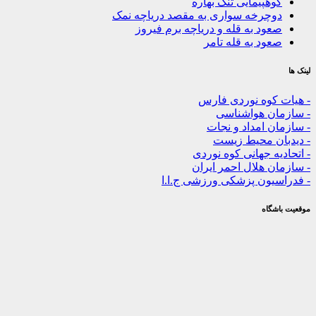
هپیمایی تنگ بهاره
چرخه سواری به مقصد دریاچه نمک
ود به قله و دریاچه برم فیروز
ود به قله تامر
کوه نوردی فارس
ن هواشناسی
 امداد و نجات
ن محیط زیست
ه جهانی کوه نوردی
 هلال احمر ایران
یون پزشکی ورزشی ج.ا.ا
گاه