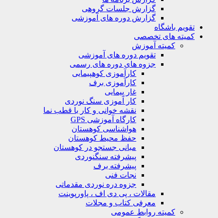
گزارش جلسات گروهی
گزارش دوره های آموزشی
ویم باشگاه
یته های تخصصی
کمیته آموزش
تقویم دوره های آموزشی
جزوه های دوره های رسمی
کارآموزی کوهپیمایی
کارآموزی برف
غار پیمایی
کار آموزی سنگ نوردی
نقشه خوانی و کار با قطب نما
کارگاه آموزشی GPS
هواشناسی کوهستان
حفظ محیط کوهستان
مبانی جستجو در کوهستان
پیشرفته سنگنوردی
پیشرفته برف
نجات فنی
جزوه دره نوردی مقدماتی
مقالات ، پی دی اف ، پاورپوینت
معرفی کتاب و مجلات
کمیته روابط عمومی