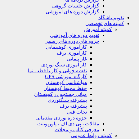
گزارش جلسات گروهی
گزارش دوره های آموزشی
تقویم باشگاه
کمیته های تخصصی
کمیته آموزش
تقویم دوره های آموزشی
جزوه های دوره های رسمی
کارآموزی کوهپیمایی
کارآموزی برف
غار پیمایی
کار آموزی سنگ نوردی
نقشه خوانی و کار با قطب نما
کارگاه آموزشی GPS
هواشناسی کوهستان
حفظ محیط کوهستان
مبانی جستجو در کوهستان
پیشرفته سنگنوردی
پیشرفته برف
نجات فنی
جزوه دره نوردی مقدماتی
مقالات ، پی دی اف ، پاورپوینت
معرفی کتاب و مجلات
کمیته روابط عمومی