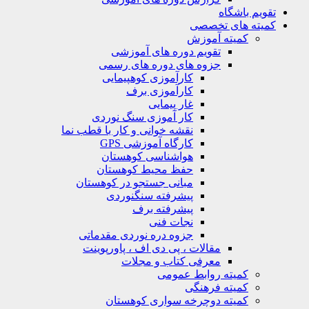
تقویم باشگاه
کمیته های تخصصی
کمیته آموزش
تقویم دوره های آموزشی
جزوه های دوره های رسمی
کارآموزی کوهپیمایی
کارآموزی برف
غار پیمایی
کار آموزی سنگ نوردی
نقشه خوانی و کار با قطب نما
کارگاه آموزشی GPS
هواشناسی کوهستان
حفظ محیط کوهستان
مبانی جستجو در کوهستان
پیشرفته سنگنوردی
پیشرفته برف
نجات فنی
جزوه دره نوردی مقدماتی
مقالات ، پی دی اف ، پاورپوینت
معرفی کتاب و مجلات
کمیته روابط عمومی
کمیته فرهنگی
کمیته دوچرخه سواری کوهستان