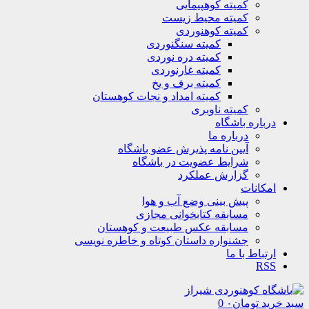
کمیته کوهپیمایی
کمیته محیط زیست
کمیته کوهنوردی
کمیته سنگنوردی
کمیته دره نوردی
کمیته غارنوردی
کمیته برف و یخ
کمیته امداد و نجات کوهستان
کمیته ناوبری
درباره باشگاه
درباره ما
آیین نامه پذیرش عضو باشگاه
شرایط عضویت در باشگاه
گزارش عملکرد
امکانات
پیش بینی وضع آب و هوا
مسابقه کتابخوانی مجازی
مسابقه عکس طبیعت و کوهستان
جشنواره داستان کوتاه و خاطره نویسی
ارتباط با ما
RSS
سبد خرید
تومان
۰
0