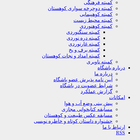
کمیته فرهنگی
کمیته دوچرخه سواری کوهستان
کمیته کوهپیمایی
کمیته محیط زیست
کمیته کوهنوردی
کمیته سنگنوردی
کمیته دره نوردی
کمیته غارنوردی
کمیته برف و یخ
کمیته امداد و نجات کوهستان
کمیته ناوبری
درباره باشگاه
درباره ما
آیین نامه پذیرش عضو باشگاه
شرایط عضویت در باشگاه
گزارش عملکرد
امکانات
پیش بینی وضع آب و هوا
مسابقه کتابخوانی مجازی
مسابقه عکس طبیعت و کوهستان
جشنواره داستان کوتاه و خاطره نویسی
ارتباط با ما
RSS