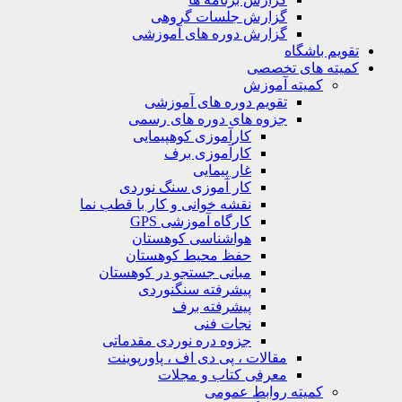
گزارش جلسات گروهی
گزارش دوره های آموزشی
تقویم باشگاه
کمیته های تخصصی
کمیته آموزش
تقویم دوره های آموزشی
جزوه های دوره های رسمی
کارآموزی کوهپیمایی
کارآموزی برف
غار پیمایی
کار آموزی سنگ نوردی
نقشه خوانی و کار با قطب نما
کارگاه آموزشی GPS
هواشناسی کوهستان
حفظ محیط کوهستان
مبانی جستجو در کوهستان
پیشرفته سنگنوردی
پیشرفته برف
نجات فنی
جزوه دره نوردی مقدماتی
مقالات ، پی دی اف ، پاورپوینت
معرفی کتاب و مجلات
کمیته روابط عمومی