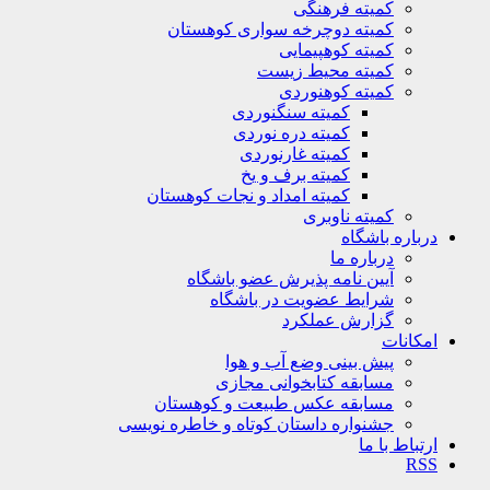
کمیته فرهنگی
کمیته دوچرخه سواری کوهستان
کمیته کوهپیمایی
کمیته محیط زیست
کمیته کوهنوردی
کمیته سنگنوردی
کمیته دره نوردی
کمیته غارنوردی
کمیته برف و یخ
کمیته امداد و نجات کوهستان
کمیته ناوبری
درباره باشگاه
درباره ما
آیین نامه پذیرش عضو باشگاه
شرایط عضویت در باشگاه
گزارش عملکرد
امکانات
پیش بینی وضع آب و هوا
مسابقه کتابخوانی مجازی
مسابقه عکس طبیعت و کوهستان
جشنواره داستان کوتاه و خاطره نویسی
ارتباط با ما
RSS