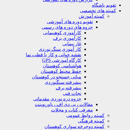
تقویم باشگاه
کمیته های تخصصی
کمیته آموزش
تقویم دوره های آموزشی
جزوه های دوره های رسمی
کارآموزی کوهپیمایی
کارآموزی برف
غار پیمایی
کار آموزی سنگ نوردی
نقشه خوانی و کار با قطب نما
کارگاه آموزشی GPS
هواشناسی کوهستان
حفظ محیط کوهستان
مبانی جستجو در کوهستان
پیشرفته سنگنوردی
پیشرفته برف
نجات فنی
جزوه دره نوردی مقدماتی
مقالات ، پی دی اف ، پاورپوینت
معرفی کتاب و مجلات
کمیته روابط عمومی
کمیته فرهنگی
کمیته دوچرخه سواری کوهستان