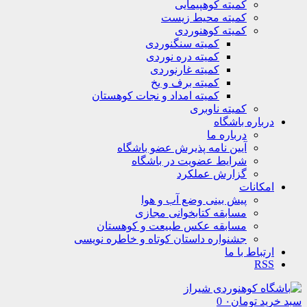
کمیته کوهپیمایی
کمیته محیط زیست
کمیته کوهنوردی
کمیته سنگنوردی
کمیته دره نوردی
کمیته غارنوردی
کمیته برف و یخ
کمیته امداد و نجات کوهستان
کمیته ناوبری
درباره باشگاه
درباره ما
آیین نامه پذیرش عضو باشگاه
شرایط عضویت در باشگاه
گزارش عملکرد
امکانات
پیش بینی وضع آب و هوا
مسابقه کتابخوانی مجازی
مسابقه عکس طبیعت و کوهستان
جشنواره داستان کوتاه و خاطره نویسی
ارتباط با ما
RSS
سبد خرید
تومان
۰
0