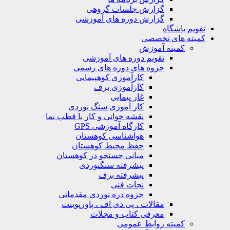
گزارش جلسات گروهی
گزارش دوره های آموزشی
ویم باشگاه
یته های تخصصی
کمیته آموزش
تقویم دوره های آموزشی
جزوه های دوره های رسمی
کارآموزی کوهپیمایی
کارآموزی برف
غار پیمایی
کار آموزی سنگ نوردی
نقشه خوانی و کار با قطب نما
کارگاه آموزشی GPS
هواشناسی کوهستان
حفظ محیط کوهستان
مبانی جستجو در کوهستان
پیشرفته سنگنوردی
پیشرفته برف
نجات فنی
جزوه دره نوردی مقدماتی
مقالات ، پی دی اف ، پاورپوینت
معرفی کتاب و مجلات
کمیته روابط عمومی