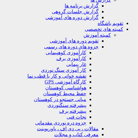
گزارش برنامه ها
گزارش جلسات گروهی
گزارش دوره های آموزشی
ویم باشگاه
یته های تخصصی
کمیته آموزش
تقویم دوره های آموزشی
جزوه های دوره های رسمی
کارآموزی کوهپیمایی
کارآموزی برف
غار پیمایی
کار آموزی سنگ نوردی
نقشه خوانی و کار با قطب نما
کارگاه آموزشی GPS
هواشناسی کوهستان
حفظ محیط کوهستان
مبانی جستجو در کوهستان
پیشرفته سنگنوردی
پیشرفته برف
نجات فنی
جزوه دره نوردی مقدماتی
مقالات ، پی دی اف ، پاورپوینت
معرفی کتاب و مجلات