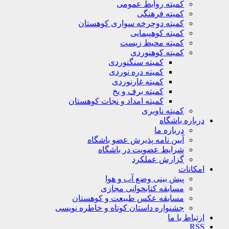
کمیته روابط عمومی
کمیته فرهنگی
کمیته دوچرخه سواری کوهستان
کمیته کوهپیمایی
کمیته محیط زیست
کمیته کوهنوردی
کمیته سنگنوردی
کمیته دره نوردی
کمیته غارنوردی
کمیته برف و یخ
کمیته امداد و نجات کوهستان
کمیته ناوبری
باره باشگاه
درباره ما
آیین نامه پذیرش عضو باشگاه
شرایط عضویت در باشگاه
گزارش عملکرد
کانات
پیش بینی وضع آب و هوا
مسابقه کتابخوانی مجازی
مسابقه عکس طبیعت و کوهستان
جشنواره داستان کوتاه و خاطره نویسی
تباط با ما
R