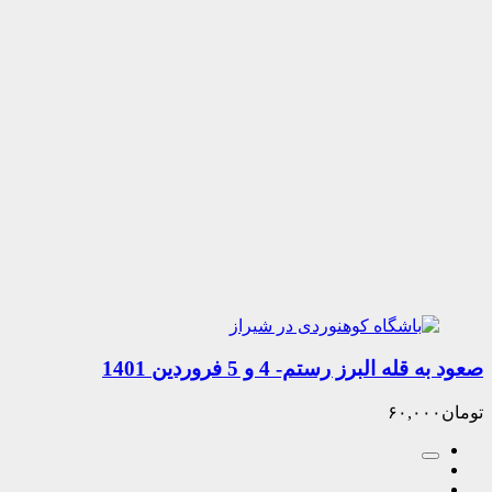
البرز رستم- 4 و 5 فروردین 1401
۶۰,۰