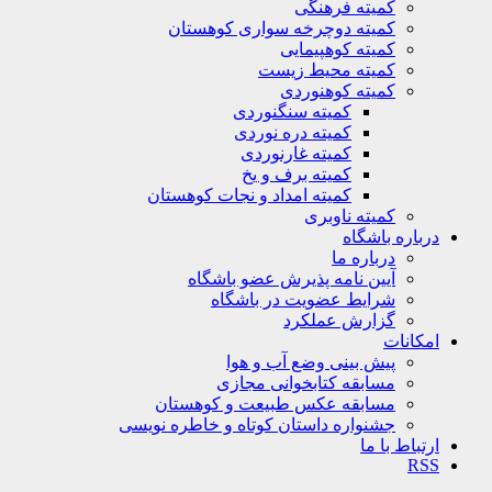
کمیته فرهنگی
کمیته دوچرخه سواری کوهستان
کمیته کوهپیمایی
کمیته محیط زیست
کمیته کوهنوردی
کمیته سنگنوردی
کمیته دره نوردی
کمیته غارنوردی
کمیته برف و یخ
کمیته امداد و نجات کوهستان
کمیته ناوبری
باره باشگاه
درباره ما
آیین نامه پذیرش عضو باشگاه
شرایط عضویت در باشگاه
گزارش عملکرد
کانات
پیش بینی وضع آب و هوا
مسابقه کتابخوانی مجازی
مسابقه عکس طبیعت و کوهستان
جشنواره داستان کوتاه و خاطره نویسی
تباط با ما
R