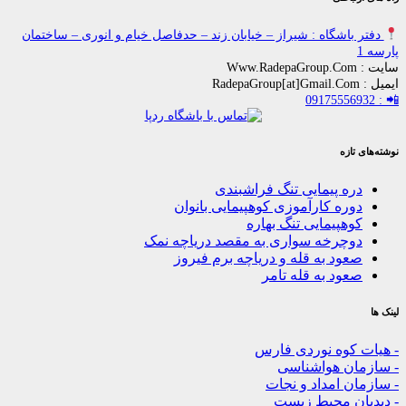
اشگاه : شیراز – خیابان زند – حدفاصل خیام و انوری – ساختمان
زه
ه پیمایی تنگ فراشبندی
ره کارآموزی کوهپیمایی بانوان
هپیمایی تنگ بهاره
چرخه سواری به مقصد دریاچه نمک
ود به قله و دریاچه برم فیروز
ود به قله تامر
کوه نوردی فارس
ن هواشناسی
 امداد و نجات
ن محیط زیست