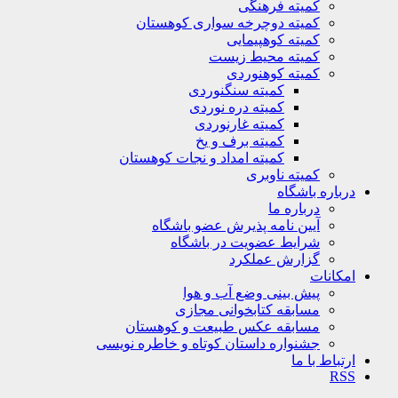
کمیته فرهنگی
کمیته دوچرخه سواری کوهستان
کمیته کوهپیمایی
کمیته محیط زیست
کمیته کوهنوردی
کمیته سنگنوردی
کمیته دره نوردی
کمیته غارنوردی
کمیته برف و یخ
کمیته امداد و نجات کوهستان
کمیته ناوبری
باره باشگاه
درباره ما
آیین نامه پذیرش عضو باشگاه
شرایط عضویت در باشگاه
گزارش عملکرد
کانات
پیش بینی وضع آب و هوا
مسابقه کتابخوانی مجازی
مسابقه عکس طبیعت و کوهستان
جشنواره داستان کوتاه و خاطره نویسی
تباط با ما
R