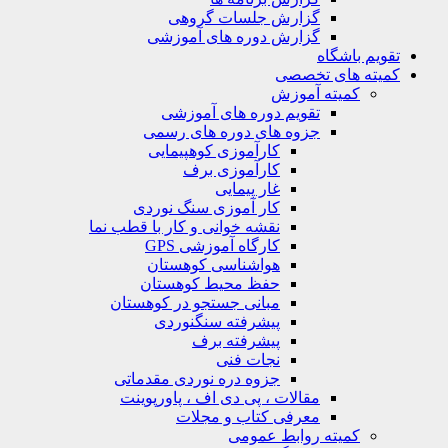
گزارش جلسات گروهی
گزارش دوره های آموزشی
ویم باشگاه
یته های تخصصی
کمیته آموزش
تقویم دوره های آموزشی
جزوه های دوره های رسمی
کارآموزی کوهپیمایی
کارآموزی برف
غار پیمایی
کار آموزی سنگ نوردی
نقشه خوانی و کار با قطب نما
کارگاه آموزشی GPS
هواشناسی کوهستان
حفظ محیط کوهستان
مبانی جستجو در کوهستان
پیشرفته سنگنوردی
پیشرفته برف
نجات فنی
جزوه دره نوردی مقدماتی
مقالات ، پی دی اف ، پاورپوینت
معرفی کتاب و مجلات
کمیته روابط عمومی