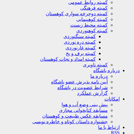
کمیته روابط عمومی
کمیته فرهنگی
کمیته دوچرخه سواری کوهستان
کمیته کوهپیمایی
کمیته محیط زیست
کمیته کوهنوردی
کمیته سنگنوردی
کمیته دره نوردی
کمیته غارنوردی
کمیته برف و یخ
کمیته امداد و نجات کوهستان
کمیته ناوبری
باره باشگاه
درباره ما
آیین نامه پذیرش عضو باشگاه
شرایط عضویت در باشگاه
گزارش عملکرد
کانات
پیش بینی وضع آب و هوا
مسابقه کتابخوانی مجازی
مسابقه عکس طبیعت و کوهستان
جشنواره داستان کوتاه و خاطره نویسی
تباط با ما
R