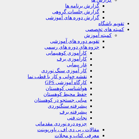
گزارش برنامه ها
گزارش جلسات گروهی
گزارش دوره های آموزشی
ویم باشگاه
یته های تخصصی
کمیته آموزش
تقویم دوره های آموزشی
جزوه های دوره های رسمی
کارآموزی کوهپیمایی
کارآموزی برف
غار پیمایی
کار آموزی سنگ نوردی
نقشه خوانی و کار با قطب نما
کارگاه آموزشی GPS
هواشناسی کوهستان
حفظ محیط کوهستان
مبانی جستجو در کوهستان
پیشرفته سنگنوردی
پیشرفته برف
نجات فنی
جزوه دره نوردی مقدماتی
مقالات ، پی دی اف ، پاورپوینت
معرفی کتاب و مجلات