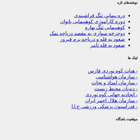
زه
ه پیمایی تنگ فراشبندی
ره کارآموزی کوهپیمایی بانوان
هپیمایی تنگ بهاره
چرخه سواری به مقصد دریاچه نمک
ود به قله و دریاچه برم فیروز
ود به قله تامر
کوه نوردی فارس
ن هواشناسی
 امداد و نجات
ن محیط زیست
ه جهانی کوه نوردی
 هلال احمر ایران
یون پزشکی ورزشی ج.ا.ا
گاه