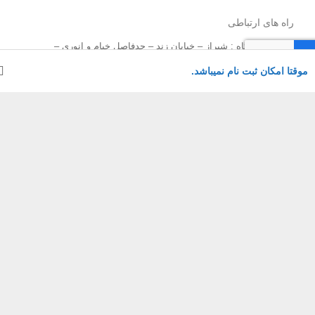
راه های ارتباطی
دفتر باشگاه : شیراز – خیابان زند – حدفاصل خیام و انوری –
ساختمان پارسه 1
ا امکان ثبت نام نمیباشد.
سایت : Www.RadepaGroup.Com
ایمیل : RadepaGroup[at]Gmail.Com
📲 : 09175556932
نوشته‌های تازه
دره پیمایی تنگ فراشبندی
دوره کارآموزی کوهپیمایی بانوان
کوهپیمایی تنگ بهاره
دوچرخه سواری به مقصد دریاچه نمک
صعود به قله و دریاچه برم فیروز
صعود به قله تامر