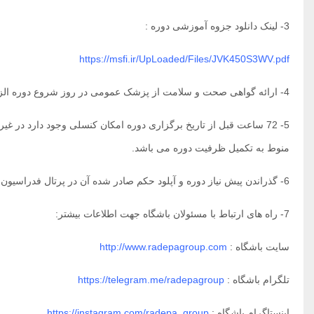
3- لینک دانلود جزوه آموزشی دوره :
https://msfi.ir/UpLoaded/Files/JVK450S3WV.pdf
4- ارائه گواهی صحت و سلامت از پزشک عمومی در روز شروع دوره الزامی می باشد.
5- 72 ساعت قبل از تاریخ برگزاری دوره امکان کنسلی وجود دارد در 
منوط به تکمیل ظرفیت دوره می باشد.
6- گذراندن پیش نیاز دوره و آپلود حکم صادر شده آن در پرتال فدراسیون کوهنوردی الزامی است.
7- راه های ارتباط با مسئولان باشگاه جهت اطلاعات بیشتر:
سایت باشگاه :
http://www.radepagroup.com
تلگرام باشگاه :
https://telegram.me/radepagroup
اینستاگرام باشگاه :
https://instagram.com/radepa_group