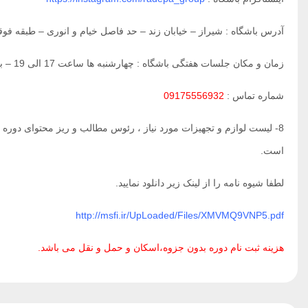
آدرس باشگاه : شیراز – خیابان زند – حد فاصل خیام و انوری – طبقه فوق
زمان و مکان جلسات هفتگی باشگاه : چهارشنبه ها ساعت 17 الی 19 – بلوار بعثت – بوستان بعثت – مرکز شیراز شناسی
شماره تماس :
09175556932
8- لیست لوازم و تجهیزات مورد نیاز ، رئوس مطالب و ریز محتوای دوره
است.
لطفا شیوه نامه را از لینک زیر دانلود نمایید.
http://msfi.ir/UpLoaded/Files/XMVMQ9VNP5.pdf
هزینه ثبت نام دوره بدون جزوه،اسکان و حمل و نقل می باشد.