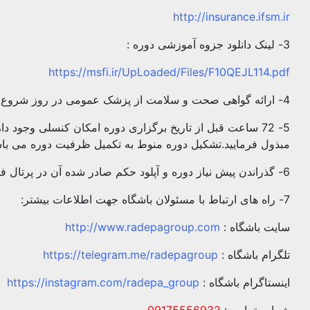
http://insurance.ifsm.ir
3- لینک دانلود جزوه آموزشی دوره :
https://msfi.ir/UpLoaded/Files/F10QEJL114.pdf
4- ارائه گواهی صحت و سلامت از پزشک عمومی در روز شروع دوره الزامی می باشد.
5- 72 ساعت قبل از تاریخ برگزاری دوره امکان کنسلی وجود د
مبذول فرمایید.تشکیل دوره منوط به تکمیل ظرفیت دوره می باش
6- گذراندن پیش نیاز دوره و آپلود حکم صادر شده آن در پرتال فدراسیون کوهنوردی الزامی است.
7- راه های ارتباط با مسئولان باشگاه جهت اطلاعات بیشتر:
سایت باشگاه :
http://www.radepagroup.com
تلگرام باشگاه :
https://telegram.me/radepagroup
اینستاگرام باشگاه :
https://instagram.com/radepa_group
شماره تماس :
09175556932