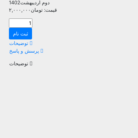
دوم اردیبهشت1402
قیمت:
تومان
۲,۰۰۰,۰۰۰
پیش
ثبت
ثبت نام
نام
توضیحات
دوره
پرسش و پاسخ
برف
پیشرفته
توضیحات
آقایان
نیمه
دوم
اردیبهشت1402
عدد