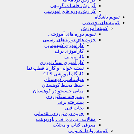
گزارش جلسات گروهی
گزارش دوره های آموزشی
تقویم باشگاه
کمیته های تخصصی
کمیته آموزش
تقویم دوره های آموزشی
جزوه های دوره های رسمی
کارآموزی کوهپیمایی
کارآموزی برف
غار پیمایی
کار آموزی سنگ نوردی
نقشه خوانی و کار با قطب نما
کارگاه آموزشی GPS
هواشناسی کوهستان
حفظ محیط کوهستان
مبانی جستجو در کوهستان
پیشرفته سنگنوردی
پیشرفته برف
نجات فنی
جزوه دره نوردی مقدماتی
مقالات ، پی دی اف ، پاورپوینت
معرفی کتاب و مجلات
کمیته روابط عمومی