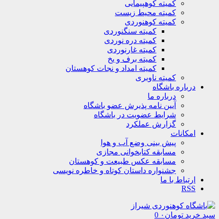
کمیته کوهپیمایی
کمیته محیط زیست
کمیته کوهنوردی
کمیته سنگنوردی
کمیته دره نوردی
کمیته غارنوردی
کمیته برف و یخ
کمیته امداد و نجات کوهستان
کمیته ناوبری
درباره باشگاه
درباره ما
آیین نامه پذیرش عضو باشگاه
شرایط عضویت در باشگاه
گزارش عملکرد
امکانات
پیش بینی وضع آب و هوا
مسابقه کتابخوانی مجازی
مسابقه عکس طبیعت و کوهستان
جشنواره داستان کوتاه و خاطره نویسی
ارتباط با ما
RSS
سبد خرید
تومان
۰
0