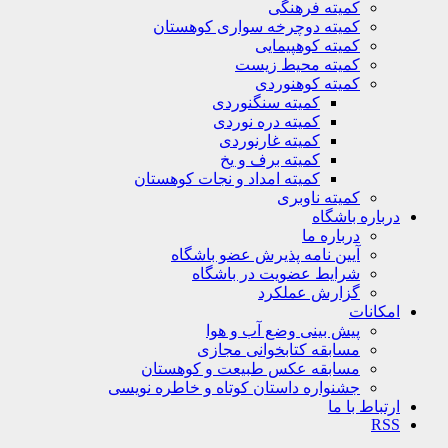
کمیته فرهنگی
کمیته دوچرخه سواری کوهستان
کمیته کوهپیمایی
کمیته محیط زیست
کمیته کوهنوردی
کمیته سنگنوردی
کمیته دره نوردی
کمیته غارنوردی
کمیته برف و یخ
کمیته امداد و نجات کوهستان
کمیته ناوبری
درباره باشگاه
درباره ما
آیین نامه پذیرش عضو باشگاه
شرایط عضویت در باشگاه
گزارش عملکرد
امکانات
پیش بینی وضع آب و هوا
مسابقه کتابخوانی مجازی
مسابقه عکس طبیعت و کوهستان
جشنواره داستان کوتاه و خاطره نویسی
ارتباط با ما
RSS