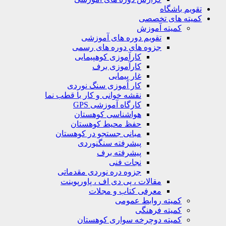
تقویم باشگاه
کمیته های تخصصی
کمیته آموزش
تقویم دوره های آموزشی
جزوه های دوره های رسمی
کارآموزی کوهپیمایی
کارآموزی برف
غار پیمایی
کار آموزی سنگ نوردی
نقشه خوانی و کار با قطب نما
کارگاه آموزشی GPS
هواشناسی کوهستان
حفظ محیط کوهستان
مبانی جستجو در کوهستان
پیشرفته سنگنوردی
پیشرفته برف
نجات فنی
جزوه دره نوردی مقدماتی
مقالات ، پی دی اف ، پاورپوینت
معرفی کتاب و مجلات
کمیته روابط عمومی
کمیته فرهنگی
کمیته دوچرخه سواری کوهستان