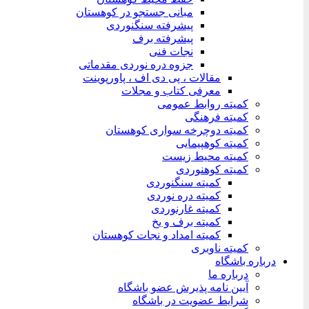
مبانی جستجو در کوهستان
پیشرفته سنگنوردی
پیشرفته برف
نجات فنی
جزوه دره نوردی مقدماتی
مقالات ، پی دی اف ، پاورپوینت
معرفی کتاب و مجلات
کمیته روابط عمومی
کمیته فرهنگی
کمیته دوچرخه سواری کوهستان
کمیته کوهپیمایی
کمیته محیط زیست
کمیته کوهنوردی
کمیته سنگنوردی
کمیته دره نوردی
کمیته غارنوردی
کمیته برف و یخ
کمیته امداد و نجات کوهستان
کمیته ناوبری
درباره باشگاه
درباره ما
آیین نامه پذیرش عضو باشگاه
شرایط عضویت در باشگاه