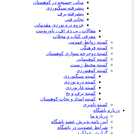
مبانی جستجو در کوهستان
پیشرفته سنگنوردی
پیشرفته برف
نجات فنی
جزوه دره نوردی مقدماتی
مقالات ، پی دی اف ، پاورپوینت
معرفی کتاب و مجلات
کمیته روابط عمومی
کمیته فرهنگی
کمیته دوچرخه سواری کوهستان
کمیته کوهپیمایی
کمیته محیط زیست
کمیته کوهنوردی
کمیته سنگنوردی
کمیته دره نوردی
کمیته غارنوردی
کمیته برف و یخ
کمیته امداد و نجات کوهستان
کمیته ناوبری
درباره باشگاه
درباره ما
آیین نامه پذیرش عضو باشگاه
شرایط عضویت در باشگاه
گزارش عملکرد