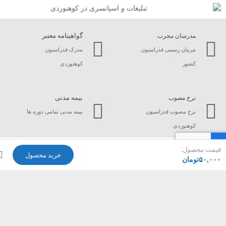
گواهینامه معتبر
مدرسان مجرب
مربیان رسمی فدراسیون
مدرک فدراسیون
کشور
کوهنوردی
بیمه مدنی
نرخ مصوب
نرخ مصوب فدراسیون
بیمه مدنی تمامی دوره ها
کوهنوردی
ت محصول:
خرید محصول
راه های ارتباطی
۵۰,
تومان
دفتر باشگاه : شیراز – خیابان زند – حدفاصل خیام و انوری – ساختمان
پارسه 1
سایت : Www.RadepaGroup.Com
ایمیل : RadepaGroup[at]Gmail.Com
📲 : 09175556932