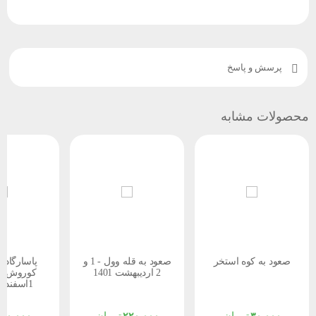
پرسش و پاسخ
ولات مشابه
صعود به کوه استخر
صعود به قله وول - 1 و
پاسارگاد و آرام
2 اردیبهشت 1401
کوروش سه شن
1اسفندماه 1402