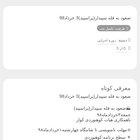
صعود به قله سپیدار(پراسپید)3 خرداد98
ظرفیت تکمیل شد.
دسته:
دوره اجرایی
0 از 5
معرفی کوتاه
صعود به قله سپیدار(پراسپید)3 خرداد98
⛰صعود به قله سپیدار(پراسپید)
جمعه۳خردادماه۹۸
باهمکاری هیات کوهنوردی کوار
❇️مهلت نامنویسی تا شامگاه چهارشنبه۱خردادماه۹۸
✴️ سطح برنامه:کوهنوردی