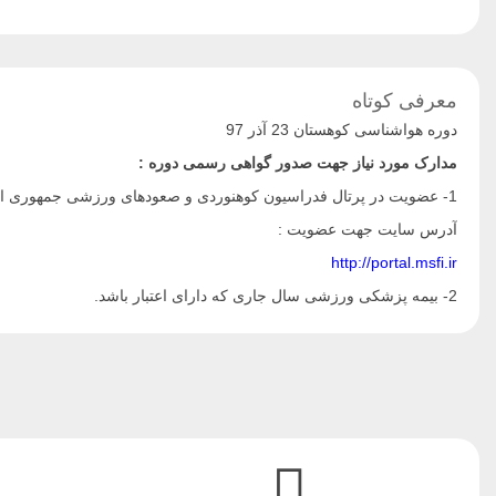
معرفی کوتاه
دوره هواشناسی کوهستان 23 آذر 97
مدارک مورد نیاز جهت صدور گواهی رسمی دوره :
1- عضویت در پرتال فدراسیون کوهنوردی و صعودهای ورزشی جمهوری اسلامی ایران
آدرس سایت جهت عضویت :
http://portal.msfi.ir
2- بیمه پزشکی ورزشی سال جاری که دارای اعتبار باشد.
آدرس سایت صدور آنلاین بیمه پزشکی ورزشی :
http://insurance.ifsm.ir
3- لینک دانلود جزوه آموزشی دوره :
http://msfi.ir/UpLoaded/Files/65YC1KBS3X.pdf
4- ارائه گواهی صحت و سلامت از پزشک عمومی در روز شروع دوره الزامی می باشد.
5- 72 ساعت قبل از تاریخ برگزاری دوره امکان کنسلی وجود دارد در 