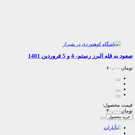
البرز رستم- 4 و 5 فروردین 1401
۶۰,۰
حصول:
۳۰,۰
صول