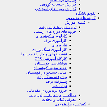
گزارش جلسات گروهی
گزارش دوره های آموزشی
ویم باشگاه
یته های تخصصی
کمیته آموزش
تقویم دوره های آموزشی
جزوه های دوره های رسمی
کارآموزی کوهپیمایی
کارآموزی برف
غار پیمایی
کار آموزی سنگ نوردی
نقشه خوانی و کار با قطب نما
کارگاه آموزشی GPS
هواشناسی کوهستان
حفظ محیط کوهستان
مبانی جستجو در کوهستان
پیشرفته سنگنوردی
پیشرفته برف
نجات فنی
جزوه دره نوردی مقدماتی
مقالات ، پی دی اف ، پاورپوینت
معرفی کتاب و مجلات
کمیته روابط عمومی