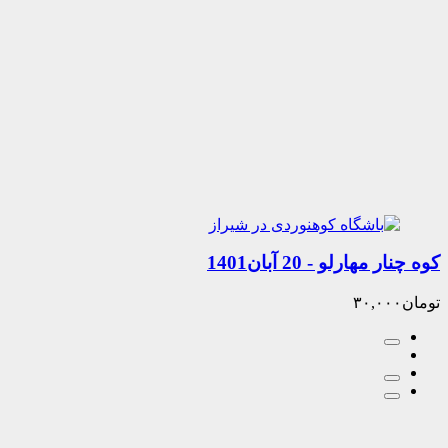
ارلو - 20 آبان1401
۳۰,۰