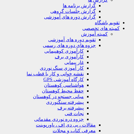
گزارش برنامه ها
گزارش جلسات گروهی
گزارش دوره های آموزشی
ویم باشگاه
یته های تخصصی
کمیته آموزش
تقویم دوره های آموزشی
جزوه های دوره های رسمی
کارآموزی کوهپیمایی
کارآموزی برف
غار پیمایی
کار آموزی سنگ نوردی
نقشه خوانی و کار با قطب نما
کارگاه آموزشی GPS
هواشناسی کوهستان
حفظ محیط کوهستان
مبانی جستجو در کوهستان
پیشرفته سنگنوردی
پیشرفته برف
نجات فنی
جزوه دره نوردی مقدماتی
مقالات ، پی دی اف ، پاورپوینت
معرفی کتاب و مجلات