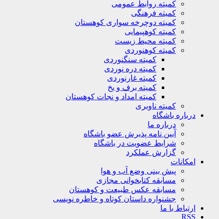
کمیته روابط عمومی
کمیته فرهنگی
کمیته دوچرخه سواری کوهستان
کمیته کوهپیمایی
کمیته محیط زیست
کمیته کوهنوردی
کمیته سنگنوردی
کمیته دره نوردی
کمیته غارنوردی
کمیته برف و یخ
کمیته امداد و نجات کوهستان
کمیته ناوبری
باره باشگاه
درباره ما
آیین نامه پذیرش عضو باشگاه
شرایط عضویت در باشگاه
گزارش عملکرد
کانات
پیش بینی وضع آب و هوا
مسابقه کتابخوانی مجازی
مسابقه عکس طبیعت و کوهستان
جشنواره داستان کوتاه و خاطره نویسی
تباط با ما
R