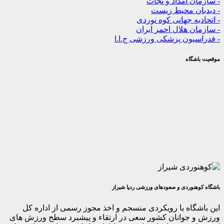
 امداد و نجات
ن محیط زیست
ه جهانی کوه نوردی
 هلال احمر ایران
یون پزشکی ورزشی ج.ا.ا
گاه
وردی و صعودهای ورزشی ردپا شیراز
اه با رویکردی منسجم و اخذ مجوز رسمی از اداره کل
جوانان کشور سعی در ارتقاء و پیشبرد سطح ورزش های