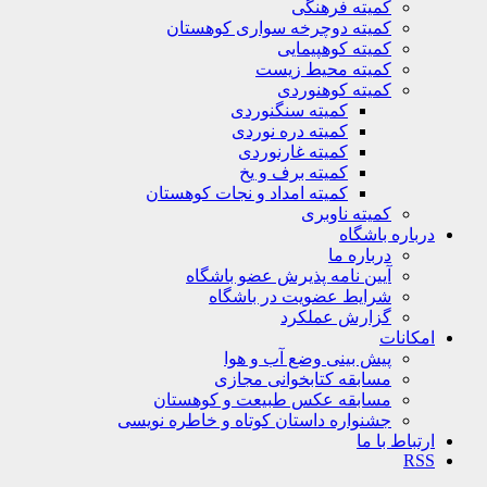
کمیته فرهنگی
کمیته دوچرخه سواری کوهستان
کمیته کوهپیمایی
کمیته محیط زیست
کمیته کوهنوردی
کمیته سنگنوردی
کمیته دره نوردی
کمیته غارنوردی
کمیته برف و یخ
کمیته امداد و نجات کوهستان
کمیته ناوبری
باره باشگاه
درباره ما
آیین نامه پذیرش عضو باشگاه
شرایط عضویت در باشگاه
گزارش عملکرد
کانات
پیش بینی وضع آب و هوا
مسابقه کتابخوانی مجازی
مسابقه عکس طبیعت و کوهستان
جشنواره داستان کوتاه و خاطره نویسی
تباط با ما
R