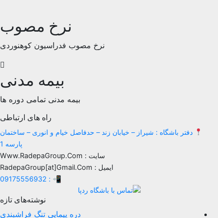
نرخ مصوب
نرخ مصوب فدراسیون کوهنوردی
بیمه مدنی
بیمه مدنی تمامی دوره ها
راه های ارتباطی
فتر باشگاه : شیراز – خیابان زند – حدفاصل خیام و انوری – ساختمان
پارسه 1
سایت : Www.RadepaGroup.Com
ایمیل : RadepaGroup[at]Gmail.Com
📲 : 09175556932
نوشته‌های تازه
دره پیمایی تنگ فراشبندی