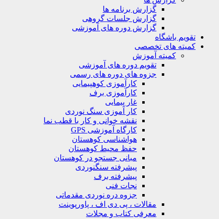
گزارش برنامه ها
گزارش جلسات گروهی
گزارش دوره های آموزشی
ویم باشگاه
یته های تخصصی
کمیته آموزش
تقویم دوره های آموزشی
جزوه های دوره های رسمی
کارآموزی کوهپیمایی
کارآموزی برف
غار پیمایی
کار آموزی سنگ نوردی
نقشه خوانی و کار با قطب نما
کارگاه آموزشی GPS
هواشناسی کوهستان
حفظ محیط کوهستان
مبانی جستجو در کوهستان
پیشرفته سنگنوردی
پیشرفته برف
نجات فنی
جزوه دره نوردی مقدماتی
مقالات ، پی دی اف ، پاورپوینت
معرفی کتاب و مجلات