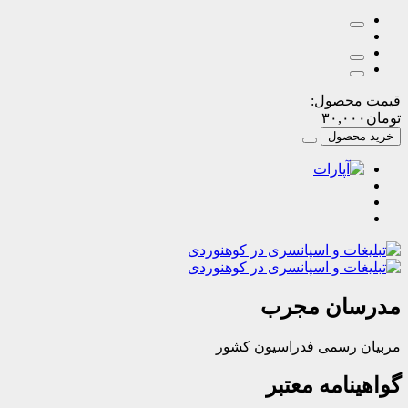
حصول:
۳۰,۰
صول
ان مجرب
رسمی فدراسیون کشور
امه معتبر