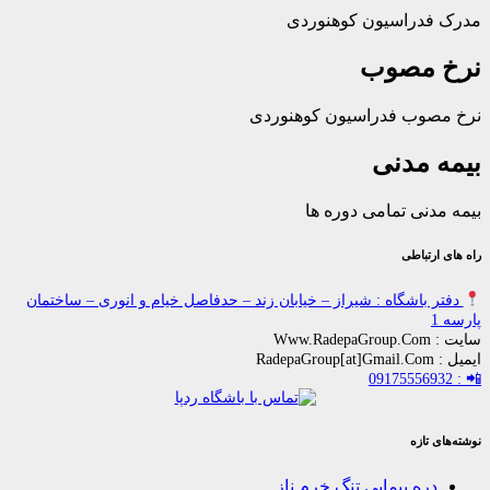
راسیون کوهنوردی
مصوب
ب فدراسیون کوهنوردی
مدنی
ی تمامی دوره ها
باطی
اشگاه : شیراز – خیابان زند – حدفاصل خیام و انوری – ساختمان
زه
ه پیمایی تنگ خرم ناز