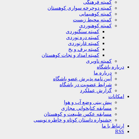
کمیته فرهنگی
کمیته دوچرخه سواری کوهستان
کمیته کوهپیمایی
کمیته محیط زیست
کمیته کوهنوردی
کمیته سنگنوردی
کمیته دره نوردی
کمیته غارنوردی
کمیته برف و یخ
کمیته امداد و نجات کوهستان
کمیته ناوبری
باره باشگاه
درباره ما
آیین نامه پذیرش عضو باشگاه
شرایط عضویت در باشگاه
گزارش عملکرد
کانات
پیش بینی وضع آب و هوا
مسابقه کتابخوانی مجازی
مسابقه عکس طبیعت و کوهستان
جشنواره داستان کوتاه و خاطره نویسی
تباط با ما
R