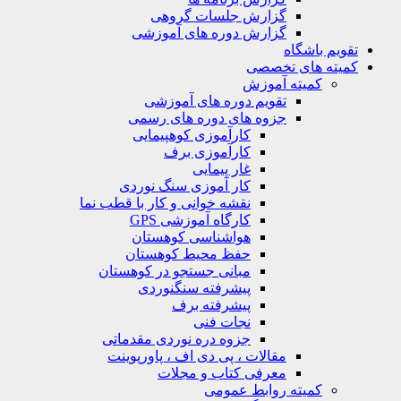
گزارش جلسات گروهی
گزارش دوره های آموزشی
ویم باشگاه
یته های تخصصی
کمیته آموزش
تقویم دوره های آموزشی
جزوه های دوره های رسمی
کارآموزی کوهپیمایی
کارآموزی برف
غار پیمایی
کار آموزی سنگ نوردی
نقشه خوانی و کار با قطب نما
کارگاه آموزشی GPS
هواشناسی کوهستان
حفظ محیط کوهستان
مبانی جستجو در کوهستان
پیشرفته سنگنوردی
پیشرفته برف
نجات فنی
جزوه دره نوردی مقدماتی
مقالات ، پی دی اف ، پاورپوینت
معرفی کتاب و مجلات
کمیته روابط عمومی