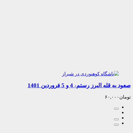
البرز رستم- 4 و 5 فروردین 1401
۶۰,۰