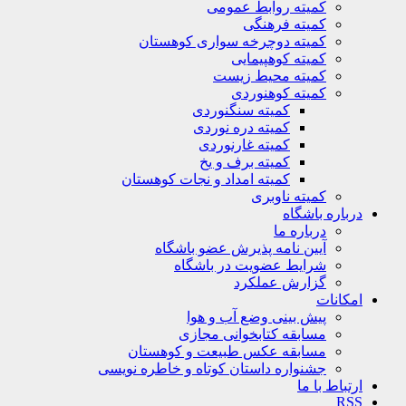
کمیته روابط عمومی
کمیته فرهنگی
کمیته دوچرخه سواری کوهستان
کمیته کوهپیمایی
کمیته محیط زیست
کمیته کوهنوردی
کمیته سنگنوردی
کمیته دره نوردی
کمیته غارنوردی
کمیته برف و یخ
کمیته امداد و نجات کوهستان
کمیته ناوبری
باره باشگاه
درباره ما
آیین نامه پذیرش عضو باشگاه
شرایط عضویت در باشگاه
گزارش عملکرد
کانات
پیش بینی وضع آب و هوا
مسابقه کتابخوانی مجازی
مسابقه عکس طبیعت و کوهستان
جشنواره داستان کوتاه و خاطره نویسی
تباط با ما
R