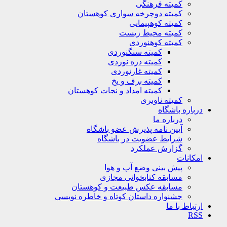
کمیته فرهنگی
کمیته دوچرخه سواری کوهستان
کمیته کوهپیمایی
کمیته محیط زیست
کمیته کوهنوردی
کمیته سنگنوردی
کمیته دره نوردی
کمیته غارنوردی
کمیته برف و یخ
کمیته امداد و نجات کوهستان
کمیته ناوبری
درباره باشگاه
درباره ما
آیین نامه پذیرش عضو باشگاه
شرایط عضویت در باشگاه
گزارش عملکرد
امکانات
پیش بینی وضع آب و هوا
مسابقه کتابخوانی مجازی
مسابقه عکس طبیعت و کوهستان
جشنواره داستان کوتاه و خاطره نویسی
ارتباط با ما
RSS