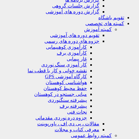
گزارش جلسات گروهی
گزارش دوره های آموزشی
تقویم باشگاه
کمیته های تخصصی
کمیته آموزش
تقویم دوره های آموزشی
جزوه های دوره های رسمی
کارآموزی کوهپیمایی
کارآموزی برف
غار پیمایی
کار آموزی سنگ نوردی
نقشه خوانی و کار با قطب نما
کارگاه آموزشی GPS
هواشناسی کوهستان
حفظ محیط کوهستان
مبانی جستجو در کوهستان
پیشرفته سنگنوردی
پیشرفته برف
نجات فنی
جزوه دره نوردی مقدماتی
مقالات ، پی دی اف ، پاورپوینت
معرفی کتاب و مجلات
کمیته روابط عمومی