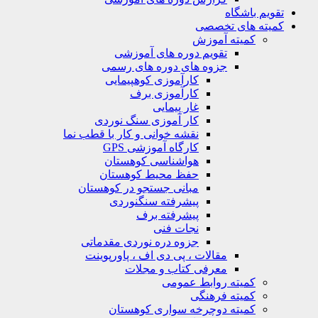
تقویم باشگاه
کمیته های تخصصی
کمیته آموزش
تقویم دوره های آموزشی
جزوه های دوره های رسمی
کارآموزی کوهپیمایی
کارآموزی برف
غار پیمایی
کار آموزی سنگ نوردی
نقشه خوانی و کار با قطب نما
کارگاه آموزشی GPS
هواشناسی کوهستان
حفظ محیط کوهستان
مبانی جستجو در کوهستان
پیشرفته سنگنوردی
پیشرفته برف
نجات فنی
جزوه دره نوردی مقدماتی
مقالات ، پی دی اف ، پاورپوینت
معرفی کتاب و مجلات
کمیته روابط عمومی
کمیته فرهنگی
کمیته دوچرخه سواری کوهستان