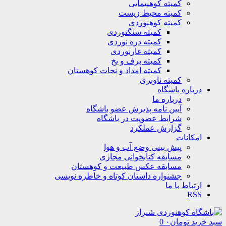
کمیته کوهپیمایی
کمیته محیط زیست
کمیته کوهنوردی
کمیته سنگنوردی
کمیته دره نوردی
کمیته غارنوردی
کمیته برف و یخ
کمیته امداد و نجات کوهستان
کمیته ناوبری
درباره باشگاه
درباره ما
آیین نامه پذیرش عضو باشگاه
شرایط عضویت در باشگاه
گزارش عملکرد
امکانات
پیش بینی وضع آب و هوا
مسابقه کتابخوانی مجازی
مسابقه عکس طبیعت و کوهستان
جشنواره داستان کوتاه و خاطره نویسی
ارتباط با ما
RSS
سبد خرید
تومان
۰
0