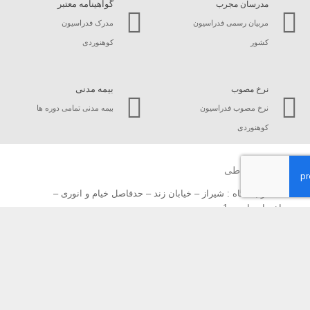
گواهینامه معتبر
مدرسان مجرب
مربیان رسمی فدراسیون
مدرک فدراسیون
کشور
کوهنوردی
بیمه مدنی
نرخ مصوب
نرخ مصوب فدراسیون
بیمه مدنی تمامی دوره ها
کوهنوردی
راه های ارتباطی
دفتر باشگاه : شیراز – خیابان زند – حدفاصل خیام و انوری –
ساختمان پارسه 1
سایت : Www.RadepaGroup.Com
ایمیل : RadepaGroup[at]Gmail.Com
📲 : 09175556932