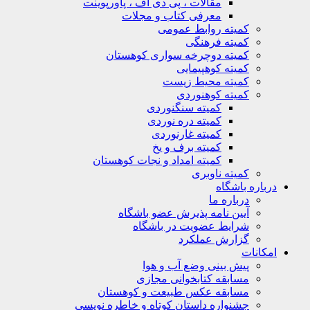
مقالات ، پی دی اف ، پاورپوینت
معرفی کتاب و مجلات
کمیته روابط عمومی
کمیته فرهنگی
کمیته دوچرخه سواری کوهستان
کمیته کوهپیمایی
کمیته محیط زیست
کمیته کوهنوردی
کمیته سنگنوردی
کمیته دره نوردی
کمیته غارنوردی
کمیته برف و یخ
کمیته امداد و نجات کوهستان
کمیته ناوبری
باره باشگاه
درباره ما
آیین نامه پذیرش عضو باشگاه
شرایط عضویت در باشگاه
گزارش عملکرد
کانات
پیش بینی وضع آب و هوا
مسابقه کتابخوانی مجازی
مسابقه عکس طبیعت و کوهستان
جشنواره داستان کوتاه و خاطره نویسی