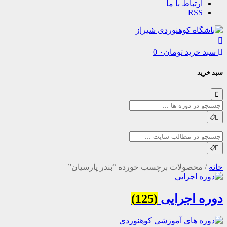
تباط با ما
R
رید
تومان
۰
0
صولات برچسب خورده “بندر پارسیان”
اجرایی
(125)