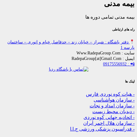
مدنی
ی تمامی دوره ها
باطی
اشگاه : شیراز – خیابان زند – حدفاصل خیام و انوری – ساختمان
کوه نوردی فارس
ن هواشناسی
 امداد و نجات
ن محیط زیست
ه جهانی کوه نوردی
 هلال احمر ایران
یون پزشکی ورزشی ج.ا.ا