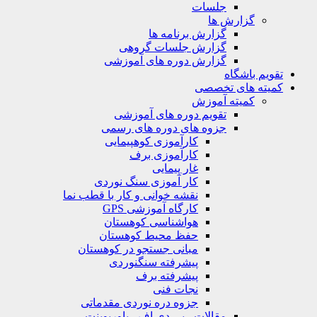
جلسات
گزارش ها
گزارش برنامه ها
گزارش جلسات گروهی
گزارش دوره های آموزشی
ویم باشگاه
یته های تخصصی
کمیته آموزش
تقویم دوره های آموزشی
جزوه های دوره های رسمی
کارآموزی کوهپیمایی
کارآموزی برف
غار پیمایی
کار آموزی سنگ نوردی
نقشه خوانی و کار با قطب نما
کارگاه آموزشی GPS
هواشناسی کوهستان
حفظ محیط کوهستان
مبانی جستجو در کوهستان
پیشرفته سنگنوردی
پیشرفته برف
نجات فنی
جزوه دره نوردی مقدماتی
مقالات ، پی دی اف ، پاورپوینت