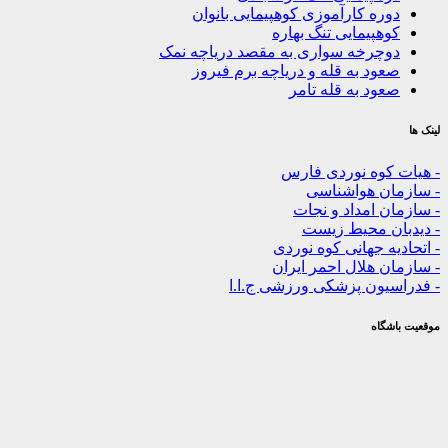
ره کارآموزی کوهپیمایی بانوان
هپیمایی تنگ بهاره
چرخه سواری به مقصد دریاچه نمک
ود به قله و دریاچه برم فیروز
ود به قله تامر
کوه نوردی فارس
ن هواشناسی
 امداد و نجات
ن محیط زیست
ه جهانی کوه نوردی
 هلال احمر ایران
یون پزشکی ورزشی ج.ا.ا
گاه