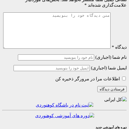
اری شده‌اند
*
(اجباری)
ا (اجباری)
عات مرا در مرورگر ذخیره کن
موزشی جدید