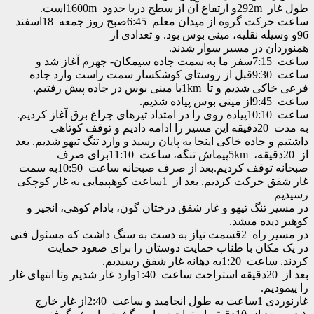
 1600mاست.
ساعت حرکت گروه از میدان معلم 6:45صبح روز جمعه 18اسفند
 در مسیر سوار شدند.
ساعت 7:15سفر ما به سمت جاده سیمکان- جهرم آغاز شد و
فرعی خاکی شدیم و تا 1kmبا مینی بوس در جاده پیش رفتیم.
ساعت 10:10پیاده روی را در امتداد تیرهای چراغ برق آغاز کردیم.
تاهی
 جاده خاکی اینجا به پایان رسید و وارد تنگ تیهو شدیم. بعد
صبحانه توقف کردیم.بعد از صرف صبحانه ساعت 10:50به سمت
غار شفق حرکت کردیم. بعد از 1ساعت کوهپیمایی به غار کوچکی
تنگ تیهو و غار شفق درختان گون، بادام کوهی، انجیر و
ده میشد.
در مسیر راه 2قسمت نیاز به دست به سنگ داشت که مسئول فنی
کان با طناب حمایت دوستان را برای صعود حمایت
نه غار شفق رسیدیم.
بعد از 20دقیقه استراحت ساعت 1:40وارد غار شدیم وتا انتهای غار
م.
غارنوردی 1ساعت به طول انجامید و ساعت 2:40از غار خارج