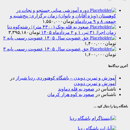
دوره آموزشی مبانی جستجو و نجات در
هستان (ویژه آقایان و بانوان) زمان برگزاری: پنج‌شنبه و
۸ و ۹ مردادماه
تومان
۱,۵۵۰,۰۰۰
صعود به قله پوتک (۴۳۰۰ متر) | رشته‌کوه دنا
را: ۳۱ تیر، ۱ و ۲ مردادماه ۱۴۰۵
تومان
۳,۳۹۵,۱۸۰
حق عضویت سال ۱۴۰۵ عضویت رسمی پایه ۲
مان
۱,۴۰۰,۰۰۰
حق عضویت سال ۱۴۰۵ عضویت رسمی پایه ۳
مان
۱,۶۰۰,۰۰۰
‌ها
وزش و تمرین دویدن – باشگاه کوهنوردی ردپا شیراز
در
وزش و تمرین دویدن
شناس
در
صعود به قله دماوند
شناس
در
صعود به کوه هزار کرمان
ا دنبال کنید ...