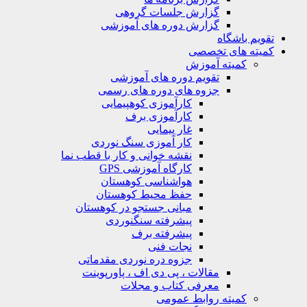
گزارش جلسات گروهی
گزارش دوره های آموزشی
ویم باشگاه
یته های تخصصی
کمیته آموزش
تقویم دوره های آموزشی
جزوه های دوره های رسمی
کارآموزی کوهپیمایی
کارآموزی برف
غار پیمایی
کار آموزی سنگ نوردی
نقشه خوانی و کار با قطب نما
کارگاه آموزشی GPS
هواشناسی کوهستان
حفظ محیط کوهستان
مبانی جستجو در کوهستان
پیشرفته سنگنوردی
پیشرفته برف
نجات فنی
جزوه دره نوردی مقدماتی
مقالات ، پی دی اف ، پاورپوینت
معرفی کتاب و مجلات
کمیته روابط عمومی