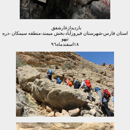
بازدیدازغارشفق
ارس-شهرستان فیروزآباد-بخش میمند-منطقه سیمکان -دره
تیهو
۱۸اسفندماه٩٦