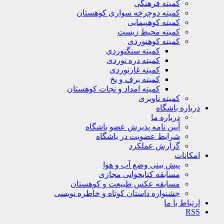
کمیته فرهنگی
کمیته دوچرخه سواری کوهستان
کمیته کوهپیمایی
کمیته محیط زیست
کمیته کوهنوردی
کمیته سنگنوردی
کمیته دره نوردی
کمیته غارنوردی
کمیته برف و یخ
کمیته امداد و نجات کوهستان
کمیته ناوبری
باره باشگاه
درباره ما
آیین نامه پذیرش عضو باشگاه
شرایط عضویت در باشگاه
گزارش عملکرد
کانات
پیش بینی وضع آب و هوا
مسابقه کتابخوانی مجازی
مسابقه عکس طبیعت و کوهستان
جشنواره داستان کوتاه و خاطره نویسی
تباط با ما
R