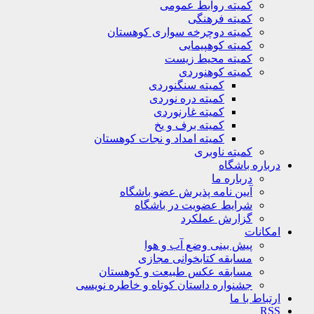
کمیته روابط عمومی
کمیته فرهنگی
کمیته دوچرخه سواری کوهستان
کمیته کوهپیمایی
کمیته محیط زیست
کمیته کوهنوردی
کمیته سنگنوردی
کمیته دره نوردی
کمیته غارنوردی
کمیته برف و یخ
کمیته امداد و نجات کوهستان
کمیته ناوبری
باره باشگاه
درباره ما
آیین نامه پذیرش عضو باشگاه
شرایط عضویت در باشگاه
گزارش عملکرد
کانات
پیش بینی وضع آب و هوا
مسابقه کتابخوانی مجازی
مسابقه عکس طبیعت و کوهستان
جشنواره داستان کوتاه و خاطره نویسی
تباط با ما
R