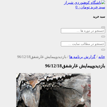
د
تومان
۰
0
ارش برنامه ها
/
بازدیدوپیمایش غارشفق96/12/18
مایش غارشفق96/12/18