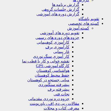
گزارش برنامه ها
گزارش جلسات گروهی
گزارش دوره های آموزشی
ویم باشگاه
یته های تخصصی
کمیته آموزش
تقویم دوره های آموزشی
جزوه های دوره های رسمی
کارآموزی کوهپیمایی
کارآموزی برف
غار پیمایی
کار آموزی سنگ نوردی
نقشه خوانی و کار با قطب نما
کارگاه آموزشی GPS
هواشناسی کوهستان
حفظ محیط کوهستان
مبانی جستجو در کوهستان
پیشرفته سنگنوردی
پیشرفته برف
نجات فنی
جزوه دره نوردی مقدماتی
مقالات ، پی دی اف ، پاورپوینت
معرفی کتاب و مجلات