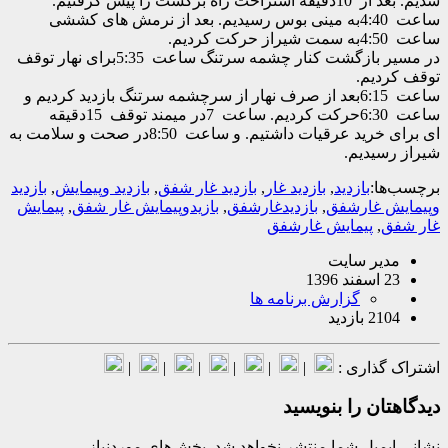
 برگشت را پیش گرفتیم.
ساعت 4:40به مینی بوس رسیدیم. بعد از نرمش های کششی
در مسیر بازگشت کنار چشمه سرتنگ ساعت 5:35برای نهار توقف
دیم.
ساعت 6:15بعد از صرف نهار از سرچشمه سرتنگ بازدید کردیم و
ای برای خرید عرقیات داشتیم. و ساعت 8:50در صحت و سلامت به
یدیم.
ا:
بازدید
,
بازدید غار
,
بازدید غار شفق
,
بازدید وپیمایش
,
بازدید
 غارشفق
,
بازدیدغارشفق
,
بازیدوپیمایش غار شفق
,
پیمایش
,
پیمایش غارشفق
یر سایت
139
گزارش برنامه ها
بازدید
گذاری :
|
|
|
|
|
|
ان را بنویسید
میل شما منتشر نخواهد شد.
بخش‌های موردنیاز