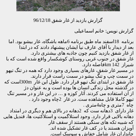
گزارش بازدید از غار شفق 96/12/18
ویس: خانم اسماعیلی
برنامه 18اسفند ماه طبق برنامه 6ماهه باشگاه، غار بیشو بود. اما
دار با آقای عارف نیا ایشان پیشنهاد دادند که در ابتدا
فق بازدید کنیم چون جاذبه های بیشتری دارد.
 در جنوب غربی روستای کوشکسار واقع شده است که با
غار شفق، غارهای بسیاری وجود دارد که همه در تنگ تیهو
چپ و تنگ بیشو در سمت راست قرار دارند.
غار شفق در ابتدای تنگ تیهو قرار دارد. طول این غار 300mاست که
 محل زندگی انسان ها بوده است و به عنوان دژ
تفاده می کردند. آثار کوزه و … در این غار و در مسیر تنگ
قابل مشاهده ست. در غار 2چاه وجود دارد .
غار دارای 3دهانه ست که 2دهانه در بالای هم و دیگری در امتداد
لایی قرار دارد. وجود استلاگمیت و استلاکتیت ها، قندیل هایی
 تکه های سنگی هستند از سقف غار
ستند یا در کف غار تشکیل شده اند.
ن غار شامل خفاش و سوسک است.