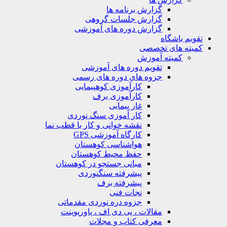
گزارش برنامه ها
گزارش جلسات گروهی
گزارش دوره های آموزشی
ویم باشگاه
یته های تخصصی
کمیته آموزش
تقویم دوره های آموزشی
جزوه های دوره های رسمی
کارآموزی کوهپیمایی
کارآموزی برف
غار پیمایی
کار آموزی سنگ نوردی
نقشه خوانی و کار با قطب نما
کارگاه آموزشی GPS
هواشناسی کوهستان
حفظ محیط کوهستان
مبانی جستجو در کوهستان
پیشرفته سنگنوردی
پیشرفته برف
نجات فنی
جزوه دره نوردی مقدماتی
مقالات ، پی دی اف ، پاورپوینت
معرفی کتاب و مجلات