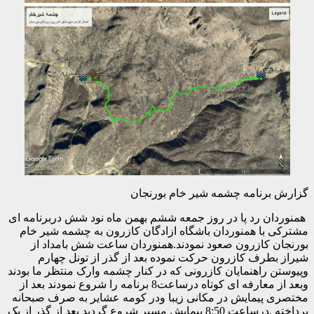
رنامه چشمه شیر خام بورنجان
 رد پا در روز جمعه ششم بهمن ماه نود شش دربرنامه ای
ا همنوردان باشگاه ازادگان کازرون به چشمه شیر خام
 کازرون صعود نمودند.همنوردان ساعت شش بامداد از
رف کازرون حرکت نموده بعد از گذر از تونل چهارم
راهنمایان کازرونی که در کنار چشمه وارک منتظر ما بودند
وبعد از معارفه ای کوتاه درساعت8 برنامه را شروع نمودند بعد از
پیمایش در مکانی زیبا ودر کومه عشایر به صرف صبحانه
پرداخته ,درساعت 8:50 پیمایش مسیر شروع گردید بعد از گذر از یک