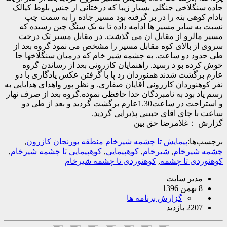
لاخی جنگلی بسیار زیبا که درختانی از جنس بلوط کیالک
هی بنه را در بر گرفته بود مسیر جاده را به سمت چپ
سایر مسیر ها ادامه داده تا به یک سنگ چین رسیده که
لرو از مقابل ان می گذشت. در مقابل مسیر تک درخت
بالای کوه مقابل مسیر را مشخص می نمود گروه بعد از
 دو ساعت. به چشمه شیر خام که درمیان سنگلاخها جا
 بو د رسید. راهنمایان کازرونی بعد از رساندن گروه
شت شدند همنوردان رد پا با گرفتن عکس یادگاری با دو
وردان کازرونی اقایان صفاری. و نظر پور واهدای هدایایی به
بود به نامبردگان خدا حافظی نموده.گروه بعد از صرف نهار
و استراحت در ساعت1.30عازم برگشت گردید و بعد از طی دو
چای اقای حبیبی پذیرایی گردید.
غلامرضا حق بین
ا:
پیمایش تا چشمه شیرخام منطقه بورنجان کازرون
,
یرخام
,
شیرخام
,
کوهپیمایی
,
کوهپیمایی تا چشمه شیرخام
,
ی تا چشمه
,
کوهنوردی تا چشمه شیرخام
یر سایت
گزارش برنامه ها
بازدید