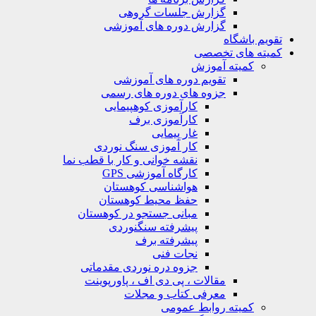
گزارش جلسات گروهی
گزارش دوره های آموزشی
ویم باشگاه
یته های تخصصی
کمیته آموزش
تقویم دوره های آموزشی
جزوه های دوره های رسمی
کارآموزی کوهپیمایی
کارآموزی برف
غار پیمایی
کار آموزی سنگ نوردی
نقشه خوانی و کار با قطب نما
کارگاه آموزشی GPS
هواشناسی کوهستان
حفظ محیط کوهستان
مبانی جستجو در کوهستان
پیشرفته سنگنوردی
پیشرفته برف
نجات فنی
جزوه دره نوردی مقدماتی
مقالات ، پی دی اف ، پاورپوینت
معرفی کتاب و مجلات
کمیته روابط عمومی