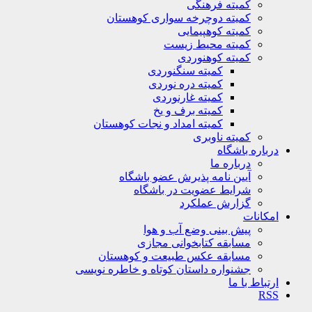
کمیته فرهنگی
کمیته دوچرخه سواری کوهستان
کمیته کوهپیمایی
کمیته محیط زیست
کمیته کوهنوردی
کمیته سنگنوردی
کمیته دره نوردی
کمیته غارنوردی
کمیته برف و یخ
کمیته امداد و نجات کوهستان
کمیته ناوبری
باره باشگاه
درباره ما
آیین نامه پذیرش عضو باشگاه
شرایط عضویت در باشگاه
گزارش عملکرد
کانات
پیش بینی وضع آب و هوا
مسابقه کتابخوانی مجازی
مسابقه عکس طبیعت و کوهستان
جشنواره داستان کوتاه و خاطره نویسی
تباط با ما
R