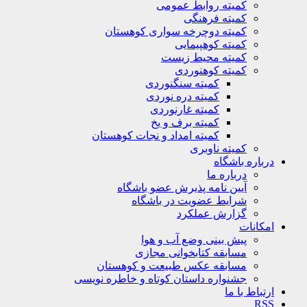
کمیته روابط عمومی
کمیته فرهنگی
کمیته دوچرخه سواری کوهستان
کمیته کوهپیمایی
کمیته محیط زیست
کمیته کوهنوردی
کمیته سنگنوردی
کمیته دره نوردی
کمیته غارنوردی
کمیته برف و یخ
کمیته امداد و نجات کوهستان
کمیته ناوبری
باره باشگاه
درباره ما
آیین نامه پذیرش عضو باشگاه
شرایط عضویت در باشگاه
گزارش عملکرد
کانات
پیش بینی وضع آب و هوا
مسابقه کتابخوانی مجازی
مسابقه عکس طبیعت و کوهستان
جشنواره داستان کوتاه و خاطره نویسی
تباط با ما
R