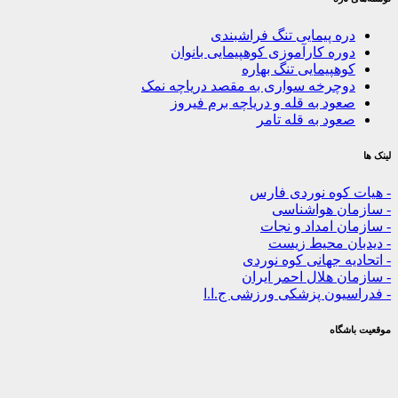
ه پیمایی تنگ فراشبندی
ره کارآموزی کوهپیمایی بانوان
هپیمایی تنگ بهاره
چرخه سواری به مقصد دریاچه نمک
ود به قله و دریاچه برم فیروز
ود به قله تامر
کوه نوردی فارس
ن هواشناسی
 امداد و نجات
ن محیط زیست
ه جهانی کوه نوردی
 هلال احمر ایران
یون پزشکی ورزشی ج.ا.ا
گاه