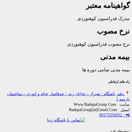
امه معتبر
راسیون کوهنوردی
مصوب
ب فدراسیون کوهنوردی
مدنی
ی تمامی دوره ها
باطی
اشگاه : شیراز – خیابان زند – حدفاصل خیام و انوری – ساختمان
زه