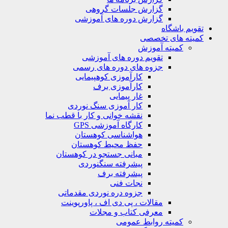
گزارش جلسات گروهی
گزارش دوره های آموزشی
ویم باشگاه
یته های تخصصی
کمیته آموزش
تقویم دوره های آموزشی
جزوه های دوره های رسمی
کارآموزی کوهپیمایی
کارآموزی برف
غار پیمایی
کار آموزی سنگ نوردی
نقشه خوانی و کار با قطب نما
کارگاه آموزشی GPS
هواشناسی کوهستان
حفظ محیط کوهستان
مبانی جستجو در کوهستان
پیشرفته سنگنوردی
پیشرفته برف
نجات فنی
جزوه دره نوردی مقدماتی
مقالات ، پی دی اف ، پاورپوینت
معرفی کتاب و مجلات
کمیته روابط عمومی