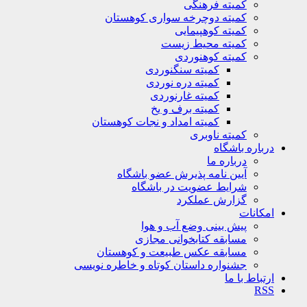
کمیته فرهنگی
کمیته دوچرخه سواری کوهستان
کمیته کوهپیمایی
کمیته محیط زیست
کمیته کوهنوردی
کمیته سنگنوردی
کمیته دره نوردی
کمیته غارنوردی
کمیته برف و یخ
کمیته امداد و نجات کوهستان
کمیته ناوبری
باره باشگاه
درباره ما
آیین نامه پذیرش عضو باشگاه
شرایط عضویت در باشگاه
گزارش عملکرد
کانات
پیش بینی وضع آب و هوا
مسابقه کتابخوانی مجازی
مسابقه عکس طبیعت و کوهستان
جشنواره داستان کوتاه و خاطره نویسی
تباط با ما
R