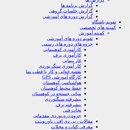
گزارش برنامه ها
گزارش جلسات گروهی
گزارش دوره های آموزشی
ویم باشگاه
یته های تخصصی
کمیته آموزش
تقویم دوره های آموزشی
جزوه های دوره های رسمی
کارآموزی کوهپیمایی
کارآموزی برف
غار پیمایی
کار آموزی سنگ نوردی
نقشه خوانی و کار با قطب نما
کارگاه آموزشی GPS
هواشناسی کوهستان
حفظ محیط کوهستان
مبانی جستجو در کوهستان
پیشرفته سنگنوردی
پیشرفته برف
نجات فنی
جزوه دره نوردی مقدماتی
مقالات ، پی دی اف ، پاورپوینت
معرفی کتاب و مجلات