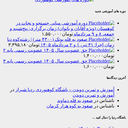
موزشی جدید
دوره آموزشی مبانی جستجو و نجات در
هستان (ویژه آقایان و بانوان) زمان برگزاری: پنج‌شنبه و
۸ و ۹ مردادماه
تومان
۱,۵۵۰,۰۰۰
صعود به قله پوتک (۴۳۰۰ متر) | رشته‌کوه دنا
را: ۳۱ تیر، ۱ و ۲ مردادماه ۱۴۰۵
تومان
۳,۳۹۵,۱۸۰
حق عضویت سال ۱۴۰۵ عضویت رسمی پایه ۲
مان
۱,۴۰۰,۰۰۰
حق عضویت سال ۱۴۰۵ عضویت رسمی پایه ۳
مان
۱,۶۰۰,۰۰۰
‌ها
وزش و تمرین دویدن – باشگاه کوهنوردی ردپا شیراز
در
وزش و تمرین دویدن
شناس
در
صعود به قله دماوند
شناس
در
صعود به کوه هزار کرمان
ا دنبال کنید ...