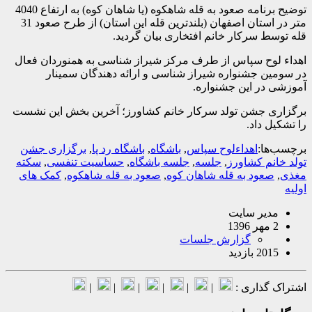
توضیح برنامه صعود به قله شاهکوه (یا شاهان کوه) به ارتفاع 4040
متر در استان اصفهان (بلندترین قله این استان) از طرح صعود 31
 سرکار خانم افتخاری بیان گردید.
وح سپاس از طرف مرکز شیراز شناسی به همنوردان فعال
 جشنواره شیراز شناسی و ارائه دهندگان سمینار
ر این جشنواره.
 جشن تولد سرکار خانم کشاورز؛ آخرین بخش این نشست
 داد.
ا:
اهداءلوح سپاس
,
باشگاه
,
باشگاه رد پا
,
برگزاری جشن
م کشاورز
,
جلسه
,
جلسه باشگاه
,
حساسیت تنفسی
,
سکته
عود به قله شاهان کوه
,
صعود به قله شاهکوه
,
کمک های
یر سایت
گزارش جلسات
بازدید
گذاری :
|
|
|
|
|
|