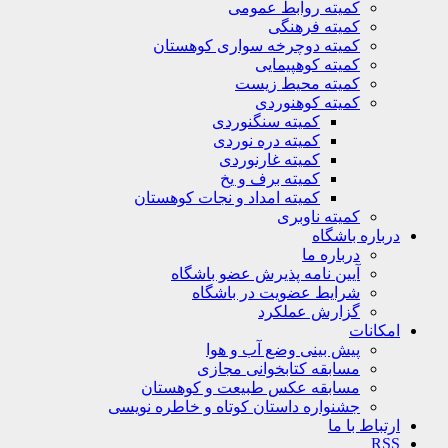
کمیته روابط عمومی
کمیته فرهنگی
کمیته دوچرخه سواری کوهستان
کمیته کوهپیمایی
کمیته محیط زیست
کمیته کوهنوردی
کمیته سنگنوردی
کمیته دره نوردی
کمیته غارنوردی
کمیته برف و یخ
کمیته امداد و نجات کوهستان
کمیته ناوبری
باره باشگاه
درباره ما
آیین نامه پذیرش عضو باشگاه
شرایط عضویت در باشگاه
گزارش عملکرد
کانات
پیش بینی وضع آب و هوا
مسابقه کتابخوانی مجازی
مسابقه عکس طبیعت و کوهستان
جشنواره داستان کوتاه و خاطره نویسی
تباط با ما
R