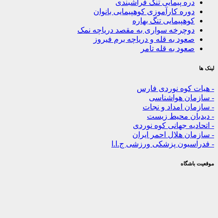
ه پیمایی تنگ فراشبندی
ره کارآموزی کوهپیمایی بانوان
هپیمایی تنگ بهاره
چرخه سواری به مقصد دریاچه نمک
ود به قله و دریاچه برم فیروز
ود به قله تامر
کوه نوردی فارس
ن هواشناسی
 امداد و نجات
ن محیط زیست
ه جهانی کوه نوردی
 هلال احمر ایران
یون پزشکی ورزشی ج.ا.ا
گاه