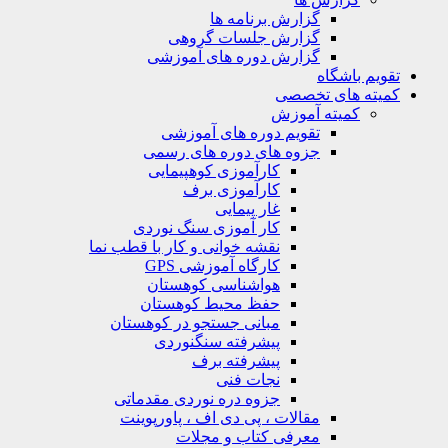
گزارش برنامه ها
گزارش جلسات گروهی
گزارش دوره های آموزشی
ویم باشگاه
یته های تخصصی
کمیته آموزش
تقویم دوره های آموزشی
جزوه های دوره های رسمی
کارآموزی کوهپیمایی
کارآموزی برف
غار پیمایی
کار آموزی سنگ نوردی
نقشه خوانی و کار با قطب نما
کارگاه آموزشی GPS
هواشناسی کوهستان
حفظ محیط کوهستان
مبانی جستجو در کوهستان
پیشرفته سنگنوردی
پیشرفته برف
نجات فنی
جزوه دره نوردی مقدماتی
مقالات ، پی دی اف ، پاورپوینت
معرفی کتاب و مجلات