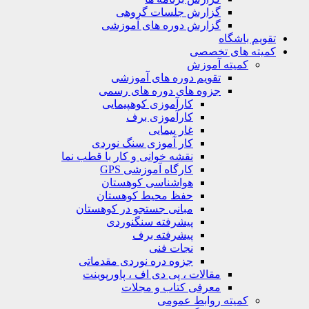
گزارش جلسات گروهی
گزارش دوره های آموزشی
ویم باشگاه
یته های تخصصی
کمیته آموزش
تقویم دوره های آموزشی
جزوه های دوره های رسمی
کارآموزی کوهپیمایی
کارآموزی برف
غار پیمایی
کار آموزی سنگ نوردی
نقشه خوانی و کار با قطب نما
کارگاه آموزشی GPS
هواشناسی کوهستان
حفظ محیط کوهستان
مبانی جستجو در کوهستان
پیشرفته سنگنوردی
پیشرفته برف
نجات فنی
جزوه دره نوردی مقدماتی
مقالات ، پی دی اف ، پاورپوینت
معرفی کتاب و مجلات
کمیته روابط عمومی