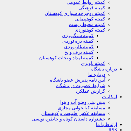
کمیته روابط عمومی
کمیته فرهنگی
کمیته دوچرخه سواری کوهستان
کمیته کوهپیمایی
کمیته محیط زیست
کمیته کوهنوردی
کمیته سنگنوردی
کمیته دره نوردی
کمیته غارنوردی
کمیته برف و یخ
کمیته امداد و نجات کوهستان
کمیته ناوبری
باره باشگاه
درباره ما
آیین نامه پذیرش عضو باشگاه
شرایط عضویت در باشگاه
گزارش عملکرد
کانات
پیش بینی وضع آب و هوا
مسابقه کتابخوانی مجازی
مسابقه عکس طبیعت و کوهستان
جشنواره داستان کوتاه و خاطره نویسی
تباط با ما
R