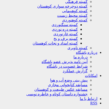
کمیته فرهنگی
کمیته دوچرخه سواری کوهستان
کمیته کوهپیمایی
کمیته محیط زیست
کمیته کوهنوردی
کمیته سنگنوردی
کمیته دره نوردی
کمیته غارنوردی
کمیته برف و یخ
کمیته امداد و نجات کوهستان
کمیته ناوبری
باره باشگاه
درباره ما
آیین نامه پذیرش عضو باشگاه
شرایط عضویت در باشگاه
گزارش عملکرد
کانات
پیش بینی وضع آب و هوا
مسابقه کتابخوانی مجازی
مسابقه عکس طبیعت و کوهستان
جشنواره داستان کوتاه و خاطره نویسی
تباط با ما
R