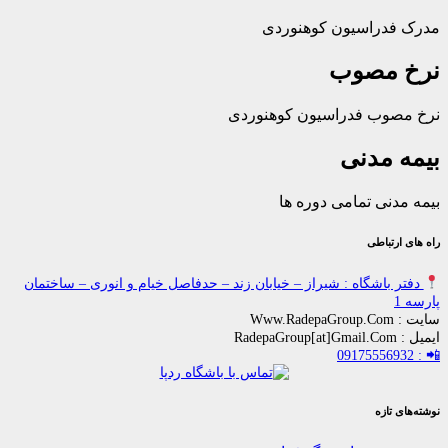
راسیون کوهنوردی
مصوب
ب فدراسیون کوهنوردی
مدنی
ی تمامی دوره ها
باطی
اشگاه : شیراز – خیابان زند – حدفاصل خیام و انوری – ساختمان
زه