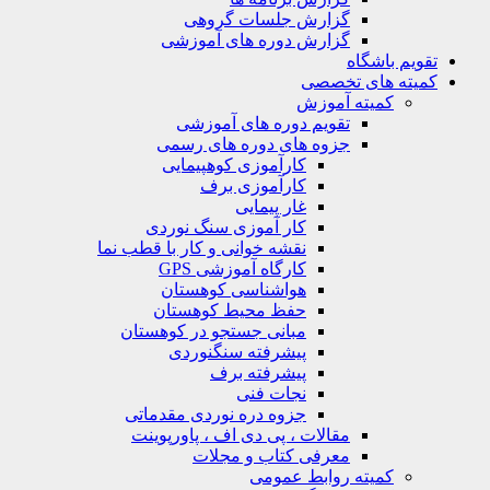
گزارش جلسات گروهی
گزارش دوره های آموزشی
ویم باشگاه
یته های تخصصی
کمیته آموزش
تقویم دوره های آموزشی
جزوه های دوره های رسمی
کارآموزی کوهپیمایی
کارآموزی برف
غار پیمایی
کار آموزی سنگ نوردی
نقشه خوانی و کار با قطب نما
کارگاه آموزشی GPS
هواشناسی کوهستان
حفظ محیط کوهستان
مبانی جستجو در کوهستان
پیشرفته سنگنوردی
پیشرفته برف
نجات فنی
جزوه دره نوردی مقدماتی
مقالات ، پی دی اف ، پاورپوینت
معرفی کتاب و مجلات
کمیته روابط عمومی