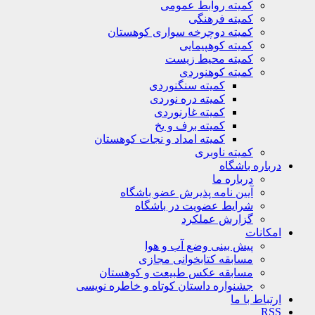
کمیته روابط عمومی
کمیته فرهنگی
کمیته دوچرخه سواری کوهستان
کمیته کوهپیمایی
کمیته محیط زیست
کمیته کوهنوردی
کمیته سنگنوردی
کمیته دره نوردی
کمیته غارنوردی
کمیته برف و یخ
کمیته امداد و نجات کوهستان
کمیته ناوبری
باره باشگاه
درباره ما
آیین نامه پذیرش عضو باشگاه
شرایط عضویت در باشگاه
گزارش عملکرد
کانات
پیش بینی وضع آب و هوا
مسابقه کتابخوانی مجازی
مسابقه عکس طبیعت و کوهستان
جشنواره داستان کوتاه و خاطره نویسی
تباط با ما
R