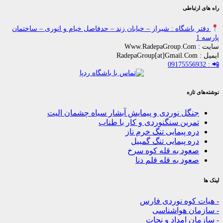
باطی
اشگاه : شیراز – خیابان زند – حدفاصل خیام و انوری – ساختمان
زه
گل نوردی و پیمایش آبشار سیاه چشمان الیت
رین سنگنوردی و کار با طناب
ه پیمایی تنگ خرم ناز
ه پیمایی تنگ گمبیل
ود به قله کوه سرخ
ود به قله قلم دنا
کوه نوردی فارس
ن هواشناسی
 امداد و نجات