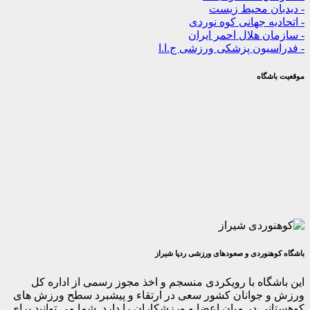
ن محیط زیست
ه جهانی کوه نوردی
 هلال احمر ایران
یون پزشکی ورزشی ج.ا.ا
گاه
وردی و صعودهای ورزشی ردپا شیراز
اه با رویکردی منسجم و اخذ مجوز رسمی از اداره کل
جوانان کشور سعی در ارتقاء و پیشبرد سطح ورزش های
 در میان اعضا و ورزشکاران را دارد. شما می توانید برای