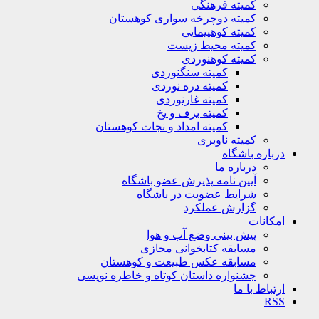
کمیته فرهنگی
کمیته دوچرخه سواری کوهستان
کمیته کوهپیمایی
کمیته محیط زیست
کمیته کوهنوردی
کمیته سنگنوردی
کمیته دره نوردی
کمیته غارنوردی
کمیته برف و یخ
کمیته امداد و نجات کوهستان
کمیته ناوبری
باره باشگاه
درباره ما
آیین نامه پذیرش عضو باشگاه
شرایط عضویت در باشگاه
گزارش عملکرد
کانات
پیش بینی وضع آب و هوا
مسابقه کتابخوانی مجازی
مسابقه عکس طبیعت و کوهستان
جشنواره داستان کوتاه و خاطره نویسی
تباط با ما
R