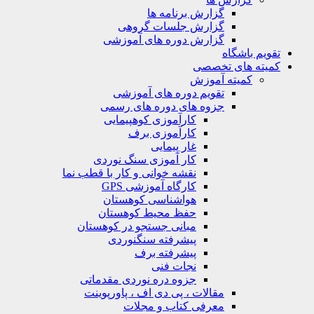
گزارش برنامه ها
گزارش جلسات گروهی
گزارش دوره های آموزشی
ویم باشگاه
یته های تخصصی
کمیته آموزش
تقویم دوره های آموزشی
جزوه های دوره های رسمی
کارآموزی کوهپیمایی
کارآموزی برف
غار پیمایی
کار آموزی سنگ نوردی
نقشه خوانی و کار با قطب نما
کارگاه آموزشی GPS
هواشناسی کوهستان
حفظ محیط کوهستان
مبانی جستجو در کوهستان
پیشرفته سنگنوردی
پیشرفته برف
نجات فنی
جزوه دره نوردی مقدماتی
مقالات ، پی دی اف ، پاورپوینت
معرفی کتاب و مجلات