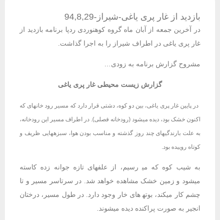
بازدید از غار پری یاغی-شیراز-94,8,29
در آخرین جمعه از آبان ماه گروه کوهنوردی ردپا برنامه بازدید از
غار پری یاغی در اطراف شیراز را به اجرا گذاشت.
مشروح گزارش برنامه به زودی…
گزارش زیست محیطی غار پری یاغی
در پایین غار پری یاغی، بین دو کوه، دشتی قرار دارد که مسیر رود خانه‍‍ای که
اکنون خشک بود، دیده می‍شود (رودخانه فصلی). در اطراف مسیر این رودخانه،
به علت بارندگی‍های چند روز گذشته و مناسب بودن هوا، سبزه‍هایی ظریف و
کوتاه روییده بود.
به شیب کوه که می‍ رسیم، از علف‍های تازه جوانه زده کاسته
می‍شود و زمین خشک مشاهده خواهد شد. در سرتاسر مسیر و تا
چشم کار می‍کند، بوته‍ های خار وجود دارد. در طول مسیر، درختان
انجیر به صورت پراکنده دیده می‍شوند.