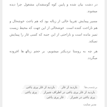
در دشت بیان شده و پایین کوه گوسفندان مشغول چرا دیده
می‍شوند.
مسیر پیمایش تقریبا خالی از زباله بود که هم باعث خوشحال و
هم ناراحت کننده است. خوشحالی از این جهت که محیط زیست
تمیز مانده است و ناراحتی از این جنبه که کسی غار را پیمایش
نمی‍کند.
هر چه به روستا نزدیک‍تر می‍شویم، بر حجم زباله‍ ها افزوده
می‍گردد.
برچسب‌ها:
بازدید از غار
,
بازدید از غار پری یاغی
,
بازدید از غار پری یاغی در اطراف شیراز
,
پری یاغی
,
پری یاغی در شیراز
,
غار پری یاغی
مدیر سایت