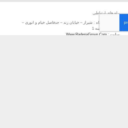
راه های ارتباطی
دفتر باشگاه : شیراز – خیابان زند – حدفاصل خیام و انوری –
ساختمان پارسه 1
سایت : Www.RadepaGroup.Com
ایمیل : RadepaGroup[at]Gmail.Com
📲 : 09175556932
نوشته‌های تازه
دره پیمایی تنگ فراشبندی
دوره کارآموزی کوهپیمایی بانوان
کوهپیمایی تنگ بهاره
دوچرخه سواری به مقصد دریاچه نمک
صعود به قله و دریاچه برم فیروز
صعود به قله تامر