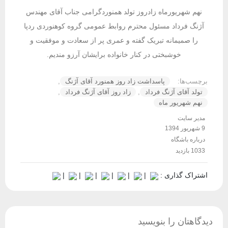
نهم شهریورماه زادروز تولد همنوردگرامی جناب آقای مهندس
آژنگ فرداد مسئول محترم روابط عمومی گروه کوهنوردی ردپا
را صمیمانه تبریک گفته و عمری پر از سعادت و موفقیت و
خوشبختی در کنار خانواده برایشان آرزو مندیم.
برچسب‌ها:
پاسداشت زاد روز همنورد آقای آژنگ
,
تولد آقای آژنگ فرداد
,
زاد روز آقای آژنگ فرداد
,
نهم شهریور ماه
مدیر سایت
9 شهریور 1394
درباره باشگاه
1033 بازدید
اشتراک گذاری :
|
|
|
|
|
|
دیدگاهتان را بنویسید