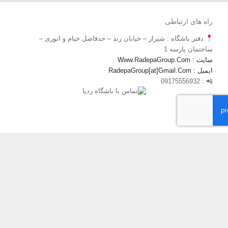
راه های ارتباطی
دفتر باشگاه : شیراز – خیابان زند – حدفاصل خیام و انوری –
ساختمان پارسه 1
سایت : Www.RadepaGroup.Com
ایمیل : RadepaGroup[at]Gmail.Com
📲 : 09175556932
نوشته‌های تازه
دره پیمایی تنگ فراشبندی
دوره کارآموزی کوهپیمایی بانوان
کوهپیمایی تنگ بهاره
دوچرخه سواری به مقصد دریاچه نمک
صعود به قله و دریاچه برم فیروز
صعود به قله تامر