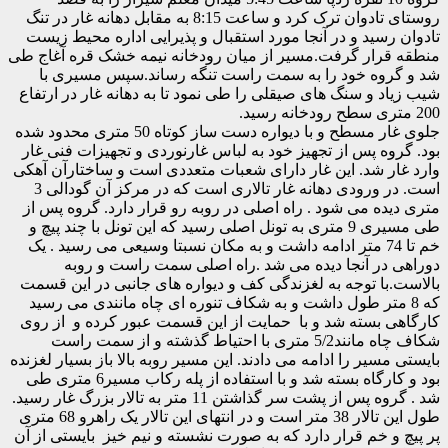
روستای تادوان ترک کرد و ساعت 8:15 به مقابل دهانه غار در تنگ
سید و در آنجا مورد استقبال و پذیرایی اداره محیط زیست
رار گرفت.مسیر از میان رودخانه نیمه خشک قره آغاج طی
وه خود را به سمت راست تنگه رساند.سپس مسیری با
 و سنگ های صیقلی را طی نمود تا به دهانه غار در ارتفاع
جلوی غار مسطح و با دیواره دست ساز کوتاه 50 متری محدود شده
ه پس از تجهیز خود به لباس غارنوردی و تجهیزات فنی غار
 شد. این غار دارای شعبات متعددی است و ساختارآن آهکی
است. در ورودی دهانه غار تالاری است که در مرکز آن گودالی 3
ه می شود . راه اصلی در روبه رو قرار دارد. گروه پس از
طی مسیری 9 متری به تونل اصلی رسید که این تونل با چند پیچ و
خم تا 74 متر ادامه داشت و به مکان نسبتا وسیعی می رسید . یک
ر آنجا دیده می شد .راه اصلی سمت راست و روبه
ا توجه به لغزندگی کف و دیواره های جانبی در این قسمت
 متر طول داشت و به شکاف تنوره ای چاه مانندی می رسید
بسته شد و با حمایت از این قسمت عبور کرده و از روی
شکاف چاه مانند5/2 متری با احتیاط گذشته و از سمت راست
سیر را ادامه می دادند. این مسیر روبه بالا باز بسیار لغزنده
بود و کارگاه بسته شد و با استفاده از پله رکاب مسیر6 متری طی
شد . گروه پس از پشت سر گذاشتن 11 متر به تالار بزرگ غار رسید.
طول این تالار 38 متر است و در انتهای این تالار یک راهرو 68 متری
 خم قرار دارد که به صورت نشسته و نیم خیز بایستی از آن