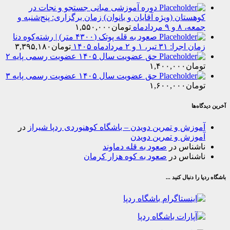
دوره آموزشی مبانی جستجو و نجات در
هستان (ویژه آقایان و بانوان) زمان برگزاری: پنج‌شنبه و
۸ و ۹ مردادماه
تومان
۱,۵۵۰,۰۰۰
صعود به قله پوتک (۴۳۰۰ متر) | رشته‌کوه دنا
را: ۳۱ تیر، ۱ و ۲ مردادماه ۱۴۰۵
تومان
۳,۳۹۵,۱۸۰
حق عضویت سال ۱۴۰۵ عضویت رسمی پایه ۲
مان
۱,۴۰۰,۰۰۰
حق عضویت سال ۱۴۰۵ عضویت رسمی پایه ۳
مان
۱,۶۰۰,۰۰۰
‌ها
وزش و تمرین دویدن – باشگاه کوهنوردی ردپا شیراز
در
وزش و تمرین دویدن
شناس
در
صعود به قله دماوند
شناس
در
صعود به کوه هزار کرمان
ا دنبال کنید ...