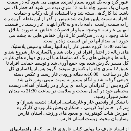
 و به یک تنوره بسیار لغزنده منتهی می شود که در سمت
چپ آن یک مسیر چاه مانند 12 متری دیده می شود که خطرناک می
ا کارگاهی بسته شد و با استفاده از پله رکاب و حمایت
ه سمت پایین هدایت شدند.پس از گذر از این نقطه گروه راه
ت راست ادامه داده و به تالار انتهایی غار رسید. در قسمت
 غار سه حوضچه مملو از فضولات خفاش به صورت باتلاق
ود دارد .در سرتاسر غار تادوان خفاش هایی به چشم می
 تعداد آنها در این قسمت زیادتر است.
ساعت 12:30 گروه مسیر غار را به اتنها رساند و سپس پلاستیک
ه در اختیار افراد قرار داده شد و پاکسازی غار شروع شد و
 و قوطی های رنگ که متاسفانه با آن روی دیواره های غار در
 نگارش شده بود، جمع آوری شد و توسط حمایت افراد تا
عمق 12 متری چاه را پاکسازی نمودند. گروه پس از پاکسازی کل
غار در ساعت 16:00به دهانه ورودی غار رسید و عکس دسته
فته شد و آنگاه مسیر به سمت مینی بوس طی شد.
از گذراندان برنامه ای پربار و در راستای اهداف زیست
محیطی خود در کمال صحت و سلامت در ساعت 21:30 به میدان
از رسید.
از وانجمن غار و غارشناسی ایرانیان (شعبه شیراز) و
انم لیلا کریمی ، همکاری بخش غارنوردی کارگروه
یات کوهنوردی و صعود های ورزشی استان فارس
 محیط زیست استان فارس .
 عارف نیا مولف کتاب غارهای فارس که از راهنماییهای