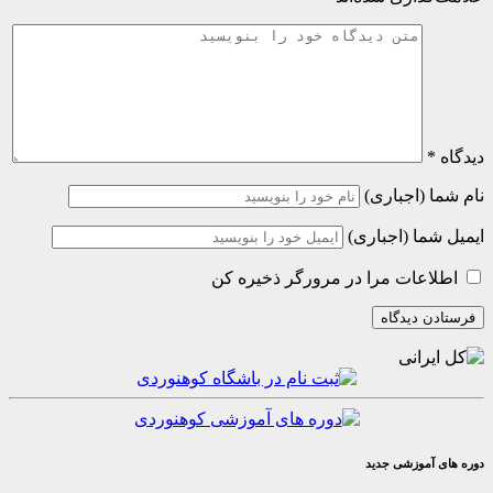
(اجباری)
ا (اجباری)
عات مرا در مرورگر ذخیره کن
موزشی جدید