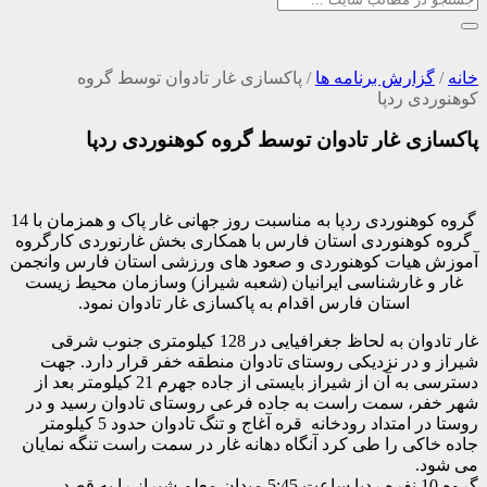
ارش برنامه ها
/
پاکسازی غار تادوان توسط گروه
 ردپا
 غار تادوان توسط گروه کوهنوردی ردپا
گروه کوهنوردی ردپا به مناسبت روز جهانی غار پاک و همزمان با 14
هنوردی استان فارس با همکاری بخش غارنوردی کارگروه
یات کوهنوردی و صعود های ورزشی استان فارس وانجمن
غارشناسی ایرانیان (شعبه شیراز) وسازمان محیط زیست
استان فارس اقدام به پاکسازی غار تادوان نمود.
غار تادوان به لحاظ جغرافیایی در 128 کیلومتری جنوب شرقی
در نزدیکی روستای تادوان منطقه خفر قرار دارد. جهت
دسترسی به آن از شیراز بایستی از جاده جهرم 21 کیلومتر بعد از
، سمت راست به جاده فرعی روستای تادوان رسید و در
روستا در امتداد رودخانه قره آغاج و تنگ تادوان حدود 5 کیلومتر
ی را طی کرد آنگاه دهانه غار در سمت راست تنگه نمایان
گروه 10 نفره ردپا ساعت 5:45 میدان معلم شیراز را به قصد