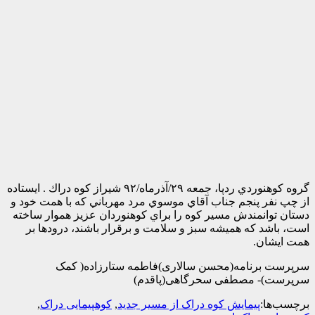
گروه كوهنوردي ردپا، جمعه ٢٩/آذرماه/٩٢ شيراز كوه دراك . ايستاده
 پنجم جناب آقاي موسوي مرد مهرباني كه با همت خود و
نمندش مسير كوه را براي كوهنوردان عزيز هموار ساخته
 كه هميشه سبز و سلامت و برقرار باشند، درودها بر
ن.
رنامه(محسن سالاری)فاطمه ستارزاده( کمک
 مصطفی سحرگاهی(پاقدم)
پیمایش کوه دراک از مسیر جدید
,
کوهپیمایی دراک
,