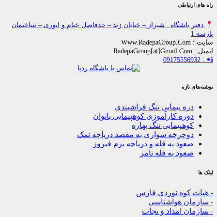
ی
گاه : شیراز – خیابان زند – حدفاصل خیام و انوری – ساختمان
پیمایی تنگ فراشبندی
 کارآموزی کوهپیمایی بانوان
یمایی تنگ بهاره
خه سواری به مقصد دریاچه نمک
 به قله و دریاچه برم فیروز
 به قله تامر
ه نوردی فارس
هواشناسی
مداد و نجات