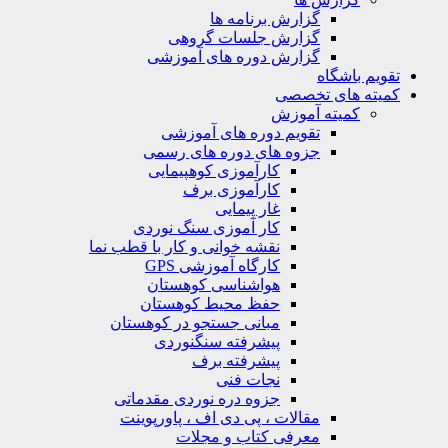
گزارش برنامه ها
گزارش جلسات گروهی
گزارش دوره های آموزشی
م باشگاه
ته های تخصصی
کمیته آموزش
تقویم دوره های آموزشی
جزوه های دوره های رسمی
کارآموزی کوهپیمایی
کارآموزی برف
غار پیمایی
کار آموزی سنگ نوردی
نقشه خوانی و کار با قطب نما
کارگاه آموزشی GPS
هواشناسی کوهستان
حفظ محیط کوهستان
مبانی جستجو در کوهستان
پیشرفته سنگنوردی
پیشرفته برف
نجات فنی
جزوه دره نوردی مقدماتی
مقالات ، پی دی اف ، پاورپوینت
معرفی کتاب و مجلات