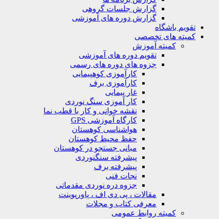
گزارش جلسات گروهی
گزارش دوره های آموزشی
م باشگاه
ته های تخصصی
کمیته آموزش
تقویم دوره های آموزشی
جزوه های دوره های رسمی
کارآموزی کوهپیمایی
کارآموزی برف
غار پیمایی
کار آموزی سنگ نوردی
نقشه خوانی و کار با قطب نما
کارگاه آموزشی GPS
هواشناسی کوهستان
حفظ محیط کوهستان
مبانی جستجو در کوهستان
پیشرفته سنگنوردی
پیشرفته برف
نجات فنی
جزوه دره نوردی مقدماتی
مقالات ، پی دی اف ، پاورپوینت
معرفی کتاب و مجلات
کمیته روابط عمومی