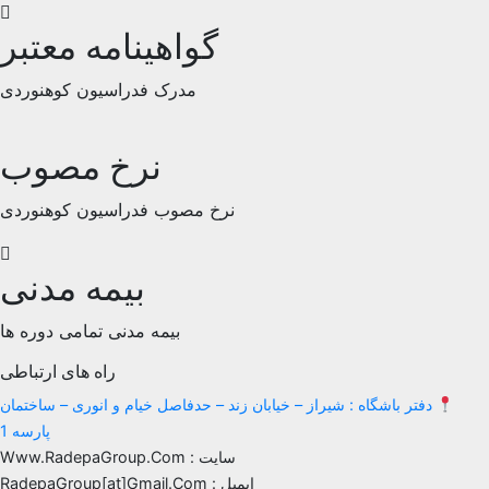
گواهینامه معتبر
مدرک فدراسیون کوهنوردی
نرخ مصوب
نرخ مصوب فدراسیون کوهنوردی
بیمه مدنی
بیمه مدنی تمامی دوره ها
راه های ارتباطی
فتر باشگاه : شیراز – خیابان زند – حدفاصل خیام و انوری – ساختمان
پارسه 1
سایت : Www.RadepaGroup.Com
ایمیل : RadepaGroup[at]Gmail.Com