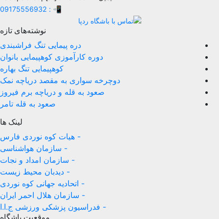
📲 : 09175556932
نوشته‌های تازه
دره پیمایی تنگ فراشبندی
دوره کارآموزی کوهپیمایی بانوان
کوهپیمایی تنگ بهاره
دوچرخه سواری به مقصد دریاچه نمک
صعود به قله و دریاچه برم فیروز
صعود به قله تامر
لینک ها
- هیات کوه نوردی فارس
- سازمان هواشناسی
- سازمان امداد و نجات
- دیدبان محیط زیست
- اتحادیه جهانی کوه نوردی
- سازمان هلال احمر ایران
- فدراسیون پزشکی ورزشی ج.ا.ا
موقعیت باشگاه