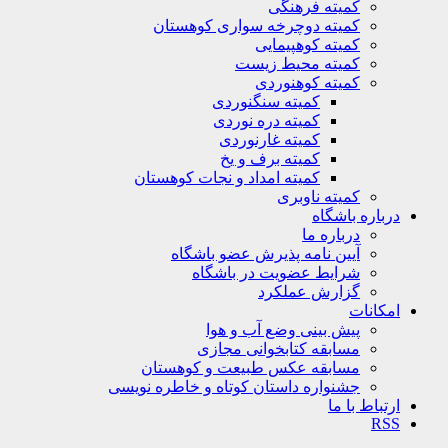
کمیته فرهنگی
کمیته دوچرخه سواری کوهستان
کمیته کوهپیمایی
کمیته محیط زیست
کمیته کوهنوردی
کمیته سنگنوردی
کمیته دره نوردی
کمیته غارنوردی
کمیته برف و یخ
کمیته امداد و نجات کوهستان
کمیته ناوبری
باره باشگاه
درباره ما
آیین نامه پذیرش عضو باشگاه
شرایط عضویت در باشگاه
گزارش عملکرد
کانات
پیش بینی وضع آب و هوا
مسابقه کتابخوانی مجازی
مسابقه عکس طبیعت و کوهستان
جشنواره داستان کوتاه و خاطره نویسی
تباط با ما
R