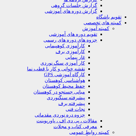
گزارش جلسات گروهی
گزارش دوره های آموزشی
ویم باشگاه
یته های تخصصی
کمیته آموزش
تقویم دوره های آموزشی
جزوه های دوره های رسمی
کارآموزی کوهپیمایی
کارآموزی برف
غار پیمایی
کار آموزی سنگ نوردی
نقشه خوانی و کار با قطب نما
کارگاه آموزشی GPS
هواشناسی کوهستان
حفظ محیط کوهستان
مبانی جستجو در کوهستان
پیشرفته سنگنوردی
پیشرفته برف
نجات فنی
جزوه دره نوردی مقدماتی
مقالات ، پی دی اف ، پاورپوینت
معرفی کتاب و مجلات
کمیته روابط عمومی