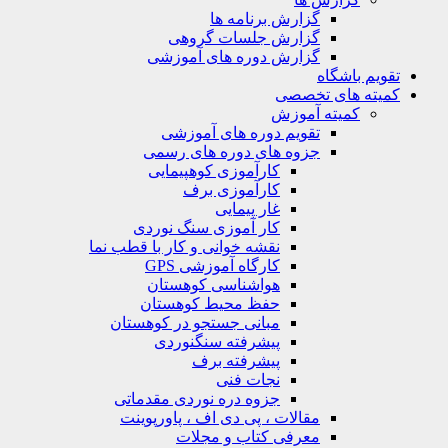
گزارش برنامه ها
گزارش جلسات گروهی
گزارش دوره های آموزشی
ویم باشگاه
یته های تخصصی
کمیته آموزش
تقویم دوره های آموزشی
جزوه های دوره های رسمی
کارآموزی کوهپیمایی
کارآموزی برف
غار پیمایی
کار آموزی سنگ نوردی
نقشه خوانی و کار با قطب نما
کارگاه آموزشی GPS
هواشناسی کوهستان
حفظ محیط کوهستان
مبانی جستجو در کوهستان
پیشرفته سنگنوردی
پیشرفته برف
نجات فنی
جزوه دره نوردی مقدماتی
مقالات ، پی دی اف ، پاورپوینت
معرفی کتاب و مجلات