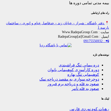
ی تمامی دوره ها
باطی
اشگاه : شیراز – خیابان زند – حدفاصل خیام و انوری – ساختمان
زه
ه پیمایی تنگ فراشبندی
ره کارآموزی کوهپیمایی بانوان
هپیمایی تنگ بهاره
چرخه سواری به مقصد دریاچه نمک
ود به قله و دریاچه برم فیروز
ود به قله تامر
کوه نوردی فارس