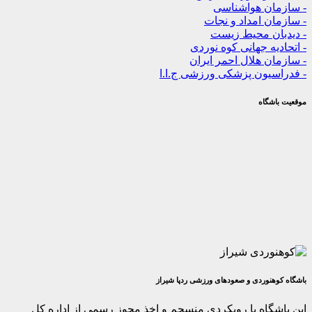
ن هواشناسی
 امداد و نجات
ن محیط زیست
ه جهانی کوه نوردی
 هلال احمر ایران
یون پزشکی ورزشی ج.ا.ا
گاه
وردی و صعودهای ورزشی ردپا شیراز
اه با رویکردی منسجم و اخذ مجوز رسمی از اداره کل