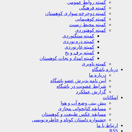
کمیته روابط عمومی
کمیته فرهنگی
کمیته دوچرخه سواری کوهستان
کمیته کوهپیمایی
کمیته محیط زیست
کمیته کوهنوردی
کمیته سنگنوردی
کمیته دره نوردی
کمیته غارنوردی
کمیته برف و یخ
کمیته امداد و نجات کوهستان
کمیته ناوبری
باره باشگاه
درباره ما
آیین نامه پذیرش عضو باشگاه
شرایط عضویت در باشگاه
گزارش عملکرد
کانات
پیش بینی وضع آب و هوا
مسابقه کتابخوانی مجازی
مسابقه عکس طبیعت و کوهستان
جشنواره داستان کوتاه و خاطره نویسی
تباط با ما
R