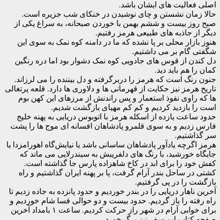
لیت های ایشان باشد.
ان نشستن و چای نوشیدن در خنکای شب جزیره است.
 بیست و ششم بهمن با خوردن صبحانه، به سراغ یکی از
جاذبه های طبیعی هرمز رفتیم.
ار محلی بر پا نشده که ما در دامنه کوه نمک به سوی این
ام بر می داشتیم.
از قوس های جادویی کوه نمک دشوار بود اما دره رنگین
م باید دید.
 است که هرمز را دربرگرفته و دل بیننده را می لرزاند.
مز نیز حکایت از قهرمانی ها و دلاوری ها دارد. قلعه پرتغالی
وی نفوذ استعمار و پس راندنش از مرزهای این کهن بوم
ازدید کردیم و کم کم مهیای بازگشت شدیم.
ت یازده از اسکله هرمز با اتوبوس دریایی به پهنه خلیج
م و به سوی قلمرو پادشاهان افسانه ای موج ها را پشت
تیم.
چه یادآور پادشاهان ساسانی باشد یا نیایش‌گاه اهورامزدا یا
ورشید، با رنگ های دلفریبش به سیندرلایی می ماند که
را برای ابد در کاخ شاهزاده پارس جا گذاشته است.
ساحل بندر آرام گرفت، پا بر پهنه ایران گذاشتیم و راه
ا در پی گرفتیم.
ار دریایی را در بندر خوردیم و حدود پانزده به جاده زدیم تا
 را باز گردیم. حدود بیست و دو حوالی فسا شام خوردیم و
برای خوابی آرام در شهر راز حرکت کردیم. ساعت ۱ بامداد آخرین
ب این سفر نیز برگ خورد.