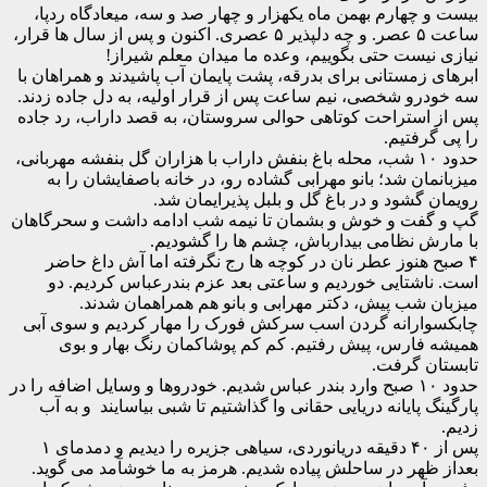
هارم بهمن ماه یکهزار و چهار صد و سه، میعادگاه ردپا،
ساعت ۵ عصر. و چه دلپذیر ۵ عصری. اکنون و پس از سال ها قرار،
ست حتی بگوییم، وعده ما میدان معلم شیراز!
مستانی برای بدرقه، پشت پایمان آب پاشیدند و همراهان با
 شخصی، نیم ساعت پس از قرار اولیه، به دل جاده زدند.
ستراحت کوتاهی حوالی سروستان، به قصد داراب، رد جاده
فتیم.
حدود ۱۰ شب، محله باغ بنفش داراب با هزاران گل بنفشه مهربانی،
ن شد؛ بانو مهرابی گشاده رو، در خانه باصفایشان را به
شود و در باغ گل و بلبل پذیرایمان شد.
ت و خوش و بشمان تا نیمه شب ادامه داشت و سحرگاهان
نظامی بیدارباش، چشم ها را گشودیم.
نوز عطر نان در کوچه ها رج نگرفته اما آش داغ حاضر
تایی خوردیم و ساعتی بعد عزم بندرعباس کردیم. دو
ب پیش، دکتر مهرابی و بانو هم همراهمان شدند.
رانه گردن اسب سرکش فورک را مهار کردیم و سوی آبی
رس، پیش رفتیم. کم کم پوشاکمان رنگ بهار و بوی
 گرفت.
حدود ۱۰ صبح وارد بندر عباس شدیم. خودروها و وسایل اضافه را در
پایانه دریایی حقانی وا گذاشتیم تا شبی بیاسایند و به آب
پس از ۴۰ دقیقه دریانوردی، سیاهی جزیره را دیدیم و دمدمای ۱
ر در ساحلش پیاده شدیم. هرمز به ما خوشآمد می گوید.