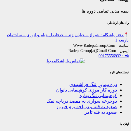
ی تمامی دوره ها
باطی
اشگاه : شیراز – خیابان زند – حدفاصل خیام و انوری – ساختمان
زه
ه پیمایی تنگ فراشبندی
ره کارآموزی کوهپیمایی بانوان
هپیمایی تنگ بهاره
چرخه سواری به مقصد دریاچه نمک
ود به قله و دریاچه برم فیروز
ود به قله تامر