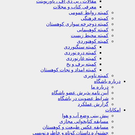
مقالات ، پی دی اف ، پاورپوینت
معرفی کتاب و مجلات
کمیته روابط عمومی
کمیته فرهنگی
کمیته دوچرخه سواری کوهستان
کمیته کوهپیمایی
کمیته محیط زیست
کمیته کوهنوردی
کمیته سنگنوردی
کمیته دره نوردی
کمیته غارنوردی
کمیته برف و یخ
کمیته امداد و نجات کوهستان
کمیته ناوبری
باره باشگاه
درباره ما
آیین نامه پذیرش عضو باشگاه
شرایط عضویت در باشگاه
گزارش عملکرد
کانات
پیش بینی وضع آب و هوا
مسابقه کتابخوانی مجازی
مسابقه عکس طبیعت و کوهستان
جشنواره داستان کوتاه و خاطره نویسی