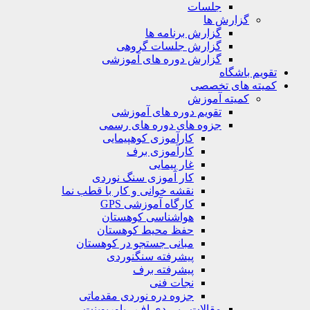
جلسات
گزارش ها
گزارش برنامه ها
گزارش جلسات گروهی
گزارش دوره های آموزشی
ویم باشگاه
یته های تخصصی
کمیته آموزش
تقویم دوره های آموزشی
جزوه های دوره های رسمی
کارآموزی کوهپیمایی
کارآموزی برف
غار پیمایی
کار آموزی سنگ نوردی
نقشه خوانی و کار با قطب نما
کارگاه آموزشی GPS
هواشناسی کوهستان
حفظ محیط کوهستان
مبانی جستجو در کوهستان
پیشرفته سنگنوردی
پیشرفته برف
نجات فنی
جزوه دره نوردی مقدماتی
مقالات ، پی دی اف ، پاورپوینت