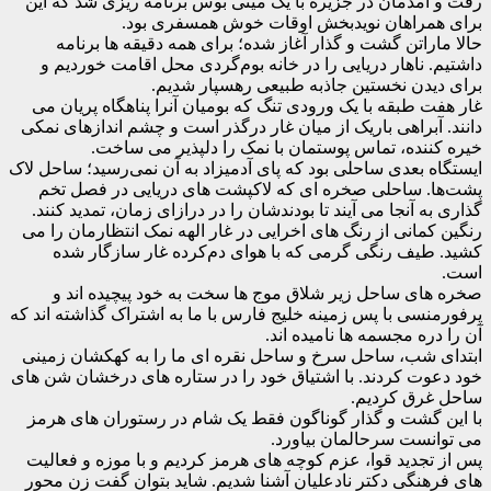
دمان در جزیره با یک مینی بوس برنامه ریزی شد که این
راهان نویدبخش اوقات خوش همسفری بود.
اتن گشت و گذار آغاز شده؛ برای همه دقیقه ها برنامه
ناهار دریایی را در خانه بوم‌گردی محل اقامت خوردیم و
ن نخستین جاذبه طبیعی رهسپار شدیم.
طبقه با یک ورودی تنگ که بومیان آنرا پناهگاه پریان می
براهی باریک از میان غار درگذر است و چشم اندازهای نمکی
ده، تماس پوستمان با نمک را دلپذیر می ساخت.
بعدی ساحلی بود که پای آدمیزاد به آن نمی‌رسید؛ ساحل لاک
 ساحلی صخره ای که لاکپشت های دریایی در فصل تخم
آنجا می آیند تا بودندشان را در درازای زمان، تمدید کنند.
انی از رنگ های اخرایی در غار الهه نمک انتظارمان را می
ف رنگی گرمی که با هوای دم‌کرده غار سازگار شده
 ساحل زیر شلاق موج ها سخت به خود پیچیده اند و
ی با پس زمینه خلیج فارس با ما به اشتراک گذاشته اند که
ه مجسمه ها نامیده اند.
شب، ساحل سرخ و ساحل نقره ای ما را به کهکشان زمینی
 کردند. با اشتیاق خود را در ستاره های درخشان شن های
ق کردیم.
شت و گذار گوناگون فقط یک شام در رستوران های هرمز
ت سرحالمان بیاورد.
دید قوا، عزم کوچه های هرمز کردیم و با موزه و فعالیت
گی دکتر نادعلیان آشنا شدیم. شاید بتوان گفت زن محور