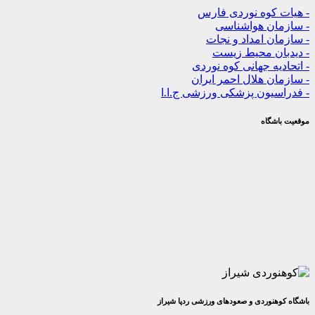
کوه نوردی فارس
ن هواشناسی
 امداد و نجات
ن محیط زیست
ه جهانی کوه نوردی
 هلال احمر ایران
یون پزشکی ورزشی ج.ا.ا
گاه
وردی و صعودهای ورزشی ردپا شیراز