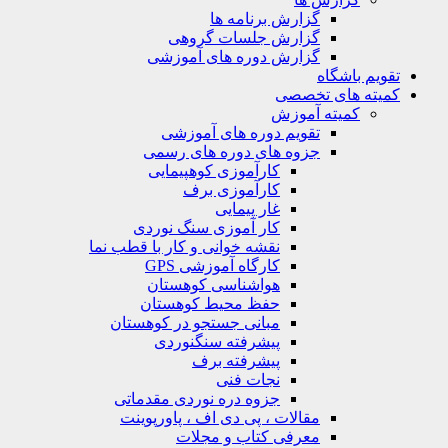
گزارش برنامه ها
گزارش جلسات گروهی
گزارش دوره های آموزشی
ویم باشگاه
یته های تخصصی
کمیته آموزش
تقویم دوره های آموزشی
جزوه های دوره های رسمی
کارآموزی کوهپیمایی
کارآموزی برف
غار پیمایی
کار آموزی سنگ نوردی
نقشه خوانی و کار با قطب نما
کارگاه آموزشی GPS
هواشناسی کوهستان
حفظ محیط کوهستان
مبانی جستجو در کوهستان
پیشرفته سنگنوردی
پیشرفته برف
نجات فنی
جزوه دره نوردی مقدماتی
مقالات ، پی دی اف ، پاورپوینت
معرفی کتاب و مجلات