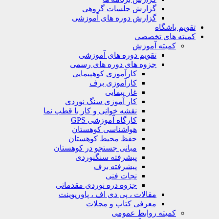
گزارش جلسات گروهی
گزارش دوره های آموزشی
ویم باشگاه
یته های تخصصی
کمیته آموزش
تقویم دوره های آموزشی
جزوه های دوره های رسمی
کارآموزی کوهپیمایی
کارآموزی برف
غار پیمایی
کار آموزی سنگ نوردی
نقشه خوانی و کار با قطب نما
کارگاه آموزشی GPS
هواشناسی کوهستان
حفظ محیط کوهستان
مبانی جستجو در کوهستان
پیشرفته سنگنوردی
پیشرفته برف
نجات فنی
جزوه دره نوردی مقدماتی
مقالات ، پی دی اف ، پاورپوینت
معرفی کتاب و مجلات
کمیته روابط عمومی