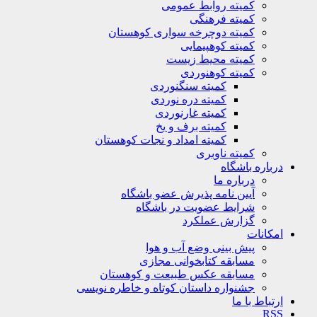
کمیته روابط عمومی
کمیته فرهنگی
کمیته دوچرخه سواری کوهستان
کمیته کوهپیمایی
کمیته محیط زیست
کمیته کوهنوردی
کمیته سنگنوردی
کمیته دره نوردی
کمیته غارنوردی
کمیته برف و یخ
کمیته امداد و نجات کوهستان
کمیته ناوبری
باره باشگاه
درباره ما
آیین نامه پذیرش عضو باشگاه
شرایط عضویت در باشگاه
گزارش عملکرد
کانات
پیش بینی وضع آب و هوا
مسابقه کتابخوانی مجازی
مسابقه عکس طبیعت و کوهستان
جشنواره داستان کوتاه و خاطره نویسی
تباط با ما
R