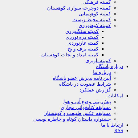
کمیته فرهنگی
کمیته دوچرخه سواری کوهستان
کمیته کوهپیمایی
کمیته محیط زیست
کمیته کوهنوردی
کمیته سنگنوردی
کمیته دره نوردی
کمیته غارنوردی
کمیته برف و یخ
کمیته امداد و نجات کوهستان
کمیته ناوبری
باره باشگاه
درباره ما
آیین نامه پذیرش عضو باشگاه
شرایط عضویت در باشگاه
گزارش عملکرد
کانات
پیش بینی وضع آب و هوا
مسابقه کتابخوانی مجازی
مسابقه عکس طبیعت و کوهستان
جشنواره داستان کوتاه و خاطره نویسی
تباط با ما
R