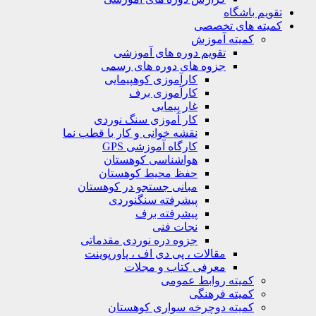
تقویم باشگاه
کمیته های تخصصی
کمیته آموزش
تقویم دوره های آموزشی
جزوه های دوره های رسمی
کارآموزی کوهپیمایی
کارآموزی برف
غار پیمایی
کار آموزی سنگ نوردی
نقشه خوانی و کار با قطب نما
کارگاه آموزشی GPS
هواشناسی کوهستان
حفظ محیط کوهستان
مبانی جستجو در کوهستان
پیشرفته سنگنوردی
پیشرفته برف
نجات فنی
جزوه دره نوردی مقدماتی
مقالات ، پی دی اف ، پاورپوینت
معرفی کتاب و مجلات
کمیته روابط عمومی
کمیته فرهنگی
کمیته دوچرخه سواری کوهستان