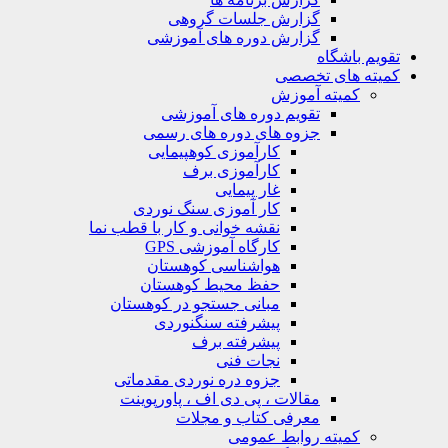
گزارش جلسات گروهی
گزارش دوره های آموزشی
تقویم باشگاه
کمیته های تخصصی
کمیته آموزش
تقویم دوره های آموزشی
جزوه های دوره های رسمی
کارآموزی کوهپیمایی
کارآموزی برف
غار پیمایی
کار آموزی سنگ نوردی
نقشه خوانی و کار با قطب نما
کارگاه آموزشی GPS
هواشناسی کوهستان
حفظ محیط کوهستان
مبانی جستجو در کوهستان
پیشرفته سنگنوردی
پیشرفته برف
نجات فنی
جزوه دره نوردی مقدماتی
مقالات ، پی دی اف ، پاورپوینت
معرفی کتاب و مجلات
کمیته روابط عمومی