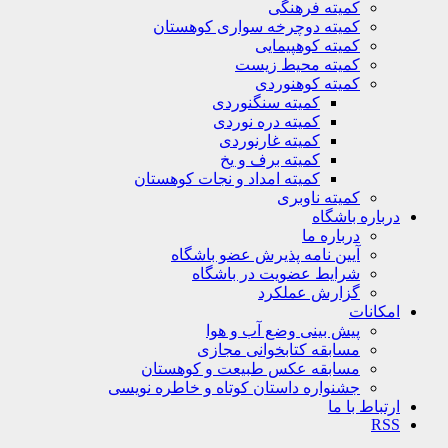
کمیته فرهنگی
کمیته دوچرخه سواری کوهستان
کمیته کوهپیمایی
کمیته محیط زیست
کمیته کوهنوردی
کمیته سنگنوردی
کمیته دره نوردی
کمیته غارنوردی
کمیته برف و یخ
کمیته امداد و نجات کوهستان
کمیته ناوبری
درباره باشگاه
درباره ما
آیین نامه پذیرش عضو باشگاه
شرایط عضویت در باشگاه
گزارش عملکرد
امکانات
پیش بینی وضع آب و هوا
مسابقه کتابخوانی مجازی
مسابقه عکس طبیعت و کوهستان
جشنواره داستان کوتاه و خاطره نویسی
ارتباط با ما
RSS