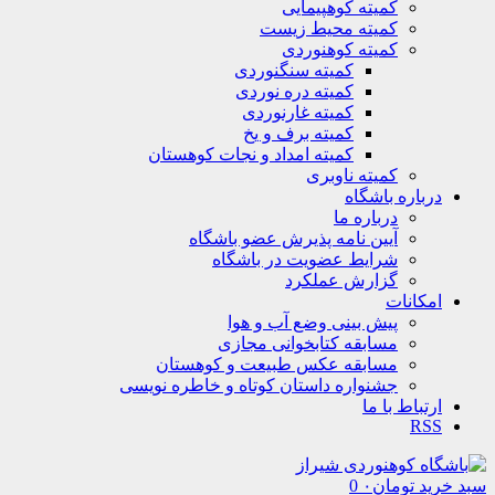
کمیته کوهپیمایی
کمیته محیط زیست
کمیته کوهنوردی
کمیته سنگنوردی
کمیته دره نوردی
کمیته غارنوردی
کمیته برف و یخ
کمیته امداد و نجات کوهستان
کمیته ناوبری
درباره باشگاه
درباره ما
آیین نامه پذیرش عضو باشگاه
شرایط عضویت در باشگاه
گزارش عملکرد
امکانات
پیش بینی وضع آب و هوا
مسابقه کتابخوانی مجازی
مسابقه عکس طبیعت و کوهستان
جشنواره داستان کوتاه و خاطره نویسی
ارتباط با ما
RSS
سبد خرید
تومان
۰
0