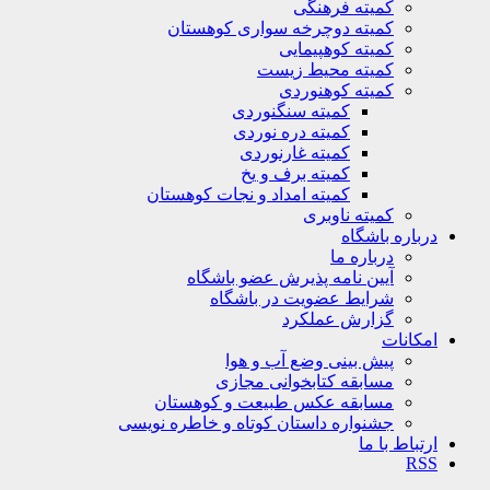
کمیته فرهنگی
کمیته دوچرخه سواری کوهستان
کمیته کوهپیمایی
کمیته محیط زیست
کمیته کوهنوردی
کمیته سنگنوردی
کمیته دره نوردی
کمیته غارنوردی
کمیته برف و یخ
کمیته امداد و نجات کوهستان
کمیته ناوبری
باره باشگاه
درباره ما
آیین نامه پذیرش عضو باشگاه
شرایط عضویت در باشگاه
گزارش عملکرد
کانات
پیش بینی وضع آب و هوا
مسابقه کتابخوانی مجازی
مسابقه عکس طبیعت و کوهستان
جشنواره داستان کوتاه و خاطره نویسی
تباط با ما
R