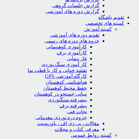
گزارش جلسات گروهی
گزارش دوره های آموزشی
ویم باشگاه
یته های تخصصی
کمیته آموزش
تقویم دوره های آموزشی
جزوه های دوره های رسمی
کارآموزی کوهپیمایی
کارآموزی برف
غار پیمایی
کار آموزی سنگ نوردی
نقشه خوانی و کار با قطب نما
کارگاه آموزشی GPS
هواشناسی کوهستان
حفظ محیط کوهستان
مبانی جستجو در کوهستان
پیشرفته سنگنوردی
پیشرفته برف
نجات فنی
جزوه دره نوردی مقدماتی
مقالات ، پی دی اف ، پاورپوینت
معرفی کتاب و مجلات
کمیته روابط عمومی