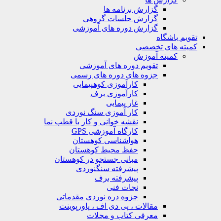
گزارش برنامه ها
گزارش جلسات گروهی
گزارش دوره های آموزشی
ویم باشگاه
یته های تخصصی
کمیته آموزش
تقویم دوره های آموزشی
جزوه های دوره های رسمی
کارآموزی کوهپیمایی
کارآموزی برف
غار پیمایی
کار آموزی سنگ نوردی
نقشه خوانی و کار با قطب نما
کارگاه آموزشی GPS
هواشناسی کوهستان
حفظ محیط کوهستان
مبانی جستجو در کوهستان
پیشرفته سنگنوردی
پیشرفته برف
نجات فنی
جزوه دره نوردی مقدماتی
مقالات ، پی دی اف ، پاورپوینت
معرفی کتاب و مجلات