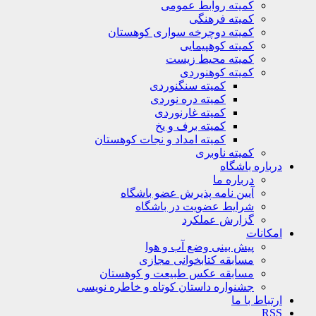
کمیته روابط عمومی
کمیته فرهنگی
کمیته دوچرخه سواری کوهستان
کمیته کوهپیمایی
کمیته محیط زیست
کمیته کوهنوردی
کمیته سنگنوردی
کمیته دره نوردی
کمیته غارنوردی
کمیته برف و یخ
کمیته امداد و نجات کوهستان
کمیته ناوبری
باره باشگاه
درباره ما
آیین نامه پذیرش عضو باشگاه
شرایط عضویت در باشگاه
گزارش عملکرد
کانات
پیش بینی وضع آب و هوا
مسابقه کتابخوانی مجازی
مسابقه عکس طبیعت و کوهستان
جشنواره داستان کوتاه و خاطره نویسی
تباط با ما
R