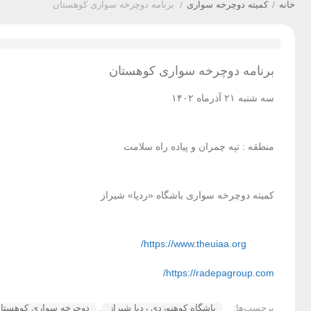
خانه
/
کمیته دوچرخه سواری
/
برنامه دوچرخه سواری کوهستان
برنامه دوچرخه سواری کوهستان
سه شنبه ۲۱ آذرماه ۱۴۰۲
منطقه : تپه چمران و پیاده راه سلامت
کمیته دوچرخه سواری باشگاه «ردپا» شیراز
https://www.theuiaa.org/
https://radepagroup.com/
برچسب‌ها:
باشگاه کوهنوردی ردپا شیراز
,
دوچرخه سواری کوهستا