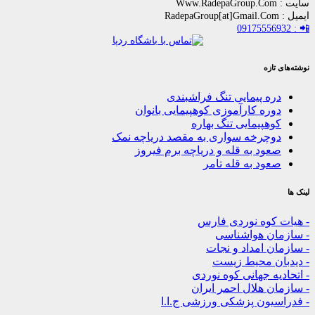
زه
ه پیمایی تنگ فراشبندی
ره کارآموزی کوهپیمایی بانوان
هپیمایی تنگ بهاره
چرخه سواری به مقصد دریاچه نمک
ود به قله و دریاچه برم فیروز
ود به قله تامر
کوه نوردی فارس
ن هواشناسی
 امداد و نجات
ن محیط زیست
ه جهانی کوه نوردی
 هلال احمر ایران
یون پزشکی ورزشی ج.ا.ا