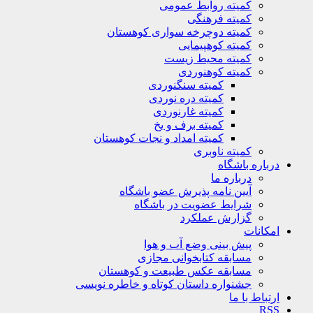
کمیته روابط عمومی
کمیته فرهنگی
کمیته دوچرخه سواری کوهستان
کمیته کوهپیمایی
کمیته محیط زیست
کمیته کوهنوردی
کمیته سنگنوردی
کمیته دره نوردی
کمیته غارنوردی
کمیته برف و یخ
کمیته امداد و نجات کوهستان
کمیته ناوبری
باره باشگاه
درباره ما
آیین نامه پذیرش عضو باشگاه
شرایط عضویت در باشگاه
گزارش عملکرد
کانات
پیش بینی وضع آب و هوا
مسابقه کتابخوانی مجازی
مسابقه عکس طبیعت و کوهستان
جشنواره داستان کوتاه و خاطره نویسی
تباط با ما
R