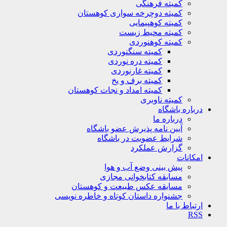
کمیته فرهنگی
کمیته دوچرخه سواری کوهستان
کمیته کوهپیمایی
کمیته محیط زیست
کمیته کوهنوردی
کمیته سنگنوردی
کمیته دره نوردی
کمیته غارنوردی
کمیته برف و یخ
کمیته امداد و نجات کوهستان
کمیته ناوبری
باره باشگاه
درباره ما
آیین نامه پذیرش عضو باشگاه
شرایط عضویت در باشگاه
گزارش عملکرد
کانات
پیش بینی وضع آب و هوا
مسابقه کتابخوانی مجازی
مسابقه عکس طبیعت و کوهستان
جشنواره داستان کوتاه و خاطره نویسی
تباط با ما
R