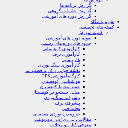
گزارش برنامه ها
گزارش جلسات گروهی
گزارش دوره های آموزشی
ویم باشگاه
یته های تخصصی
کمیته آموزش
تقویم دوره های آموزشی
جزوه های دوره های رسمی
کارآموزی کوهپیمایی
کارآموزی برف
غار پیمایی
کار آموزی سنگ نوردی
نقشه خوانی و کار با قطب نما
کارگاه آموزشی GPS
هواشناسی کوهستان
حفظ محیط کوهستان
مبانی جستجو در کوهستان
پیشرفته سنگنوردی
پیشرفته برف
نجات فنی
جزوه دره نوردی مقدماتی
مقالات ، پی دی اف ، پاورپوینت
معرفی کتاب و مجلات