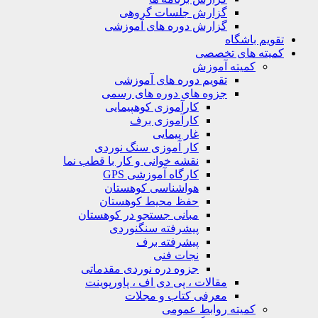
گزارش جلسات گروهی
گزارش دوره های آموزشی
ویم باشگاه
یته های تخصصی
کمیته آموزش
تقویم دوره های آموزشی
جزوه های دوره های رسمی
کارآموزی کوهپیمایی
کارآموزی برف
غار پیمایی
کار آموزی سنگ نوردی
نقشه خوانی و کار با قطب نما
کارگاه آموزشی GPS
هواشناسی کوهستان
حفظ محیط کوهستان
مبانی جستجو در کوهستان
پیشرفته سنگنوردی
پیشرفته برف
نجات فنی
جزوه دره نوردی مقدماتی
مقالات ، پی دی اف ، پاورپوینت
معرفی کتاب و مجلات
کمیته روابط عمومی