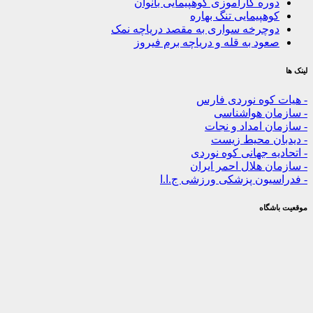
ره کارآموزی کوهپیمایی بانوان
هپیمایی تنگ بهاره
چرخه سواری به مقصد دریاچه نمک
ود به قله و دریاچه برم فیروز
کوه نوردی فارس
ن هواشناسی
 امداد و نجات
ن محیط زیست
ه جهانی کوه نوردی
 هلال احمر ایران
یون پزشکی ورزشی ج.ا.ا
گاه