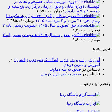
دوره آموزشی مبانی جستجو و نجات در
هستان (ویژه آقایان و بانوان) زمان برگزاری: پنج‌شنبه و
۸ و ۹ مردادماه
تومان
۱,۵۵۰,۰۰۰
صعود به قله پوتک (۴۳۰۰ متر) | رشته‌کوه دنا
را: ۳۱ تیر، ۱ و ۲ مردادماه ۱۴۰۵
تومان
۳,۳۹۵,۱۸۰
حق عضویت سال ۱۴۰۵ عضویت رسمی پایه ۲
مان
۱,۴۰۰,۰۰۰
حق عضویت سال ۱۴۰۵ عضویت رسمی پایه ۳
مان
۱,۶۰۰,۰۰۰
‌ها
وزش و تمرین دویدن – باشگاه کوهنوردی ردپا شیراز
در
وزش و تمرین دویدن
شناس
در
صعود به قله دماوند
شناس
در
صعود به کوه هزار کرمان
ا دنبال کنید ...