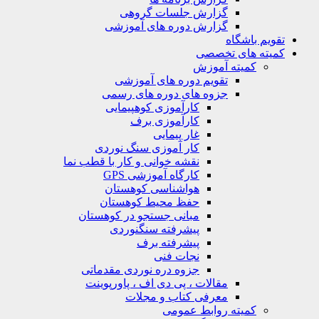
گزارش جلسات گروهی
گزارش دوره های آموزشی
ویم باشگاه
یته های تخصصی
کمیته آموزش
تقویم دوره های آموزشی
جزوه های دوره های رسمی
کارآموزی کوهپیمایی
کارآموزی برف
غار پیمایی
کار آموزی سنگ نوردی
نقشه خوانی و کار با قطب نما
کارگاه آموزشی GPS
هواشناسی کوهستان
حفظ محیط کوهستان
مبانی جستجو در کوهستان
پیشرفته سنگنوردی
پیشرفته برف
نجات فنی
جزوه دره نوردی مقدماتی
مقالات ، پی دی اف ، پاورپوینت
معرفی کتاب و مجلات
کمیته روابط عمومی