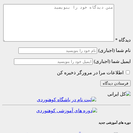
(اجباری)
ا (اجباری)
عات مرا در مرورگر ذخیره کن
موزشی جدید