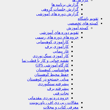
گزارش برنامه ها
گزارش جلسات گروهی
گزارش دوره های آموزشی
ویم باشگاه
یته های تخصصی
کمیته آموزش
تقویم دوره های آموزشی
جزوه های دوره های رسمی
کارآموزی کوهپیمایی
کارآموزی برف
غار پیمایی
کار آموزی سنگ نوردی
نقشه خوانی و کار با قطب نما
کارگاه آموزشی GPS
هواشناسی کوهستان
حفظ محیط کوهستان
مبانی جستجو در کوهستان
پیشرفته سنگنوردی
پیشرفته برف
نجات فنی
جزوه دره نوردی مقدماتی
مقالات ، پی دی اف ، پاورپوینت
معرفی کتاب و مجلات