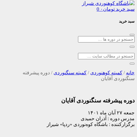
د
تومان
۰
0
یته کوهنوردی
/
کمیته سنگنوردی
/
دوره پیشرفته
 آقایان
شرفته سنگنوردی آقایان
ره : آذران حمیدی
نده : باشگاه کوه‌نوردی «ردپا» شیراز