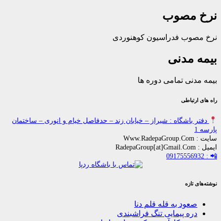
مصوب
ب فدراسیون کوهنوردی
مدنی
ی تمامی دوره ها
باطی
اشگاه : شیراز – خیابان زند – حدفاصل خیام و انوری – ساختمان
زه
ود به قله قلم دنا
ه پیمایی تنگ فراشبندی