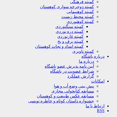
کمیته فرهنگی
کمیته دوچرخه سواری کوهستان
کمیته کوهپیمایی
کمیته محیط زیست
کمیته کوهنوردی
کمیته سنگنوردی
کمیته دره نوردی
کمیته غارنوردی
کمیته برف و یخ
کمیته امداد و نجات کوهستان
کمیته ناوبری
باره باشگاه
درباره ما
آیین نامه پذیرش عضو باشگاه
شرایط عضویت در باشگاه
گزارش عملکرد
کانات
پیش بینی وضع آب و هوا
مسابقه کتابخوانی مجازی
مسابقه عکس طبیعت و کوهستان
جشنواره داستان کوتاه و خاطره نویسی
تباط با ما
R