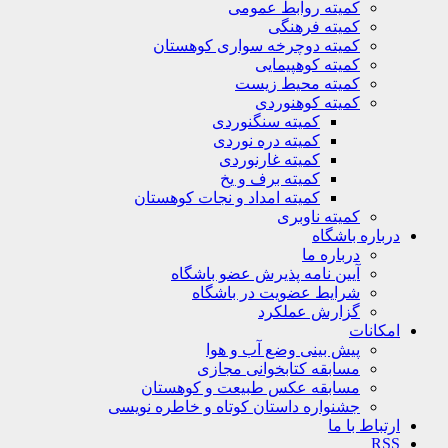
کمیته روابط عمومی
کمیته فرهنگی
کمیته دوچرخه سواری کوهستان
کمیته کوهپیمایی
کمیته محیط زیست
کمیته کوهنوردی
کمیته سنگنوردی
کمیته دره نوردی
کمیته غارنوردی
کمیته برف و یخ
کمیته امداد و نجات کوهستان
کمیته ناوبری
باره باشگاه
درباره ما
آیین نامه پذیرش عضو باشگاه
شرایط عضویت در باشگاه
گزارش عملکرد
کانات
پیش بینی وضع آب و هوا
مسابقه کتابخوانی مجازی
مسابقه عکس طبیعت و کوهستان
جشنواره داستان کوتاه و خاطره نویسی
تباط با ما
R