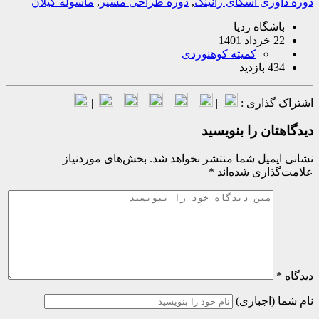
ری اسکای رانینگ
,
دوره طراحی مسیر
,
ماسوله گیلان
شگاه ردپا
140
کمیته کوهنوردی
ازدید
گذاری :
|
|
|
|
|
|
ان را بنویسید
میل شما منتشر نخواهد شد.
بخش‌های موردنیاز
اری شده‌اند
*
(اجباری)